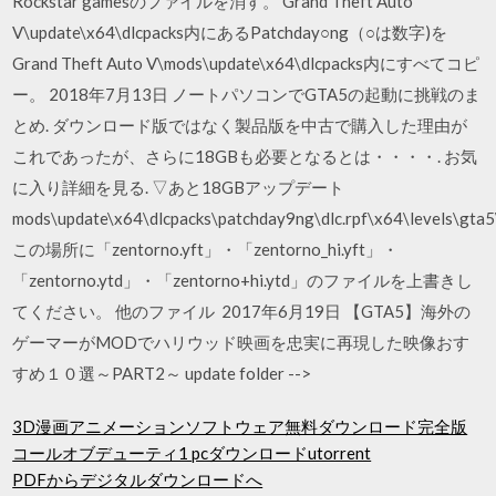
Rockstar gamesのファイルを消す。 Grand Theft Auto
V\update\x64\dlcpacks内にあるPatchday○ng（○は数字)を
Grand Theft Auto V\mods\update\x64\dlcpacks内にすべてコピ
ー。 2018年7月13日 ノートパソコンでGTA5の起動に挑戦のま
とめ. ダウンロード版ではなく製品版を中古で購入した理由が
これであったが、さらに18GBも必要となるとは・・・・. お気
に入り詳細を見る. ▽あと18GBアップデート
mods\update\x64\dlcpacks\patchday9ng\dlc.rpf\x64\levels\gta5\
この場所に「zentorno.yft」・「zentorno_hi.yft」・
「zentorno.ytd」・「zentorno+hi.ytd」のファイルを上書きし
てください。 他のファイル 2017年6月19日 【GTA5】海外の
ゲーマーがMODでハリウッド映画を忠実に再現した映像おす
すめ１０選～PART2～ update folder -->
3D漫画アニメーションソフトウェア無料ダウンロード完全版
コールオブデューティ1 pcダウンロードutorrent
PDFからデジタルダウンロードへ