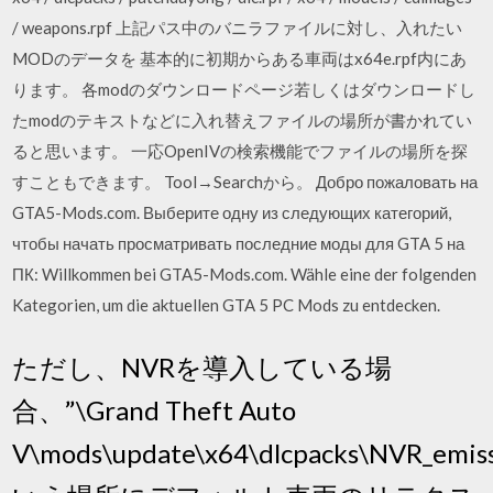
/ weapons.rpf 上記パス中のバニラファイルに対し、入れたい
MODのデータを 基本的に初期からある車両はx64e.rpf内にあ
ります。 各modのダウンロードページ若しくはダウンロードし
たmodのテキストなどに入れ替えファイルの場所が書かれてい
ると思います。 一応OpenIVの検索機能でファイルの場所を探
すこともできます。 Tool→Searchから。 Добро пожаловать на
GTA5-Mods.com. Выберите одну из следующих категорий,
чтобы начать просматривать последние моды для GTA 5 на
ПК: Willkommen bei GTA5-Mods.com. Wähle eine der folgenden
Kategorien, um die aktuellen GTA 5 PC Mods zu entdecken.
ただし、NVRを導入している場
合、”\Grand Theft Auto
V\mods\update\x64\dlcpacks\NVR_emissi