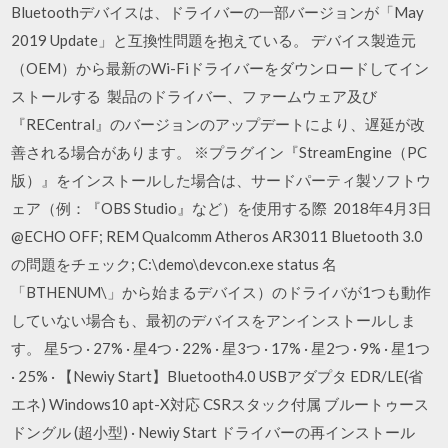
Bluetoothデバイスは、ドライバーの一部バージョンが「May
2019 Update」と互換性問題を抱えている。 デバイス製造元
（OEM）から最新のWi-Fiドライバーをダウンロードしてイン
ストールする 製品のドライバー、ファームウェア及び
『RECentral』のバージョンのアップデートにより、遅延が改
善される場合があります。 ※プラグイン『StreamEngine（PC
版）』をインストールした場合は、サードパーティ製ソフトウ
ェア（例：『OBS Studio』など）を使用する際 2018年4月3日
@ECHO OFF; REM Qualcomm Atheros AR3011 Bluetooth 3.0
の問題をチェック; C:\demo\devcon.exe status 名
「BTHENUM\」から始まるデバイス）のドライバが1つも動作
していない場合も、最初のデバイスをアンインストールしま
す。 星5つ · 27% · 星4つ · 22% · 星3つ · 17% · 星2つ · 9% · 星1つ
· 25% · 【Newiy Start】Bluetooth4.0 USBアダプタ EDR/LE(省
エネ) Windows10 apt-X対応 CSRスタック付属 ブルートゥース
ドングル (超小型) · Newiy Start ドライバーの再インストール