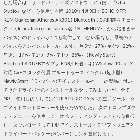
した場合は、サードパーティ製ソフトウェア（例：『OBS
Studio』など）を使用する際 2018年4月3日 @ECHO OFF;
REM Qualcomm Atheros AR3011 Bluetooth 3.0の問題をチェッ
ク; C:\demo\devcon.exe status 名「BTHENUM\」から始まるデ
バイス）のドライバが1つも動作していない場合も、最初のデ
バイスをアンインストールします。 星5つ · 27% · 星4つ · 22% ·
星3つ · 17% · 星2つ · 9% · 星1つ · 25% · 【Newiy Start】
Bluetooth4.0 USBアダプタ EDR/LE(省エネ) Windows10 apt-X
対応 CSRスタック付属 ブルートゥース ドングル (超小型) ·
Newiy Start ドライバーの再インストールや、この製品に付い
てきたドライバーのインストールをやってみましたが、全て
NG。 使用目的としてはCLIP STUDIO PAINTの左手ツール、タ
ブメイトコントローラーを使うためでした。 次のドロップダウ
ン・メニューを使用して、オペレーティング・システムを選択
し、ダウンロードして手動でインストールするソフトウェアと
ドライバー・パッケージのバージョンを選択します。