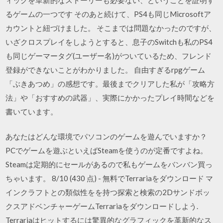
るゲームの一つです そのあと続けて、PS4も同じMicrosoftア
カウントと紐づけました。 そこまでは問題なかったのですが、
いざクロスプレイをしようとすると、息子のSwitchも私のPS4
も同じゲーマータグ(ユーザー名)がついているため、フレンド
登録ができないことがわかりました。 自由すぎるrpgゲーム
「ぶきあつめ」の感想です。最後までクリアした私が「攻略方
法」や「おすすめの武器」、実際にかかったプレイ時間などを
書いています。
あなたはどんな環境でパソコンのゲームを遊んでいますか？
PCでゲームを遊ぶといえばSteamを使うのが定番ですよね。
Steamは定期的にセールがあるので私もゲームをバンバン買っ
ちゃいます。 8/10 (430 点) - 無料でTerrariaをダウンロード マ
インクラフトとの類似性をを持つ探索と検索の2Dサンドボッ
クスアドベンチャーゲームTerrariaをダウンロードしよう.
Terrariaはヒットするには驚異的なグラフィックを革新的なス