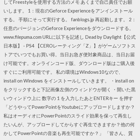
してFreestyleを使用する方法のメモ あくまで自己責任でお願
いします。 1：現在のGeforce Experienceをアンインストール
する。 手順にそって実行する。 fanblogs.jp 再起動します。 2：
任意のバージョンのGeforce Experienceをダウンロードする。
www.filepuma.com URLに以下を記述し Dead by Daylight【公式
日本版】 - PS4 【CEROレーティング「Z」】がゲームソフトス
トアでいつでもお買い得。当日お急ぎ便対象商品は、当日お届
け可能です。オンラインコード版、ダウンロード版はご購入後
すぐにご利用可能です。 私の環境はWindows10なので、
install on Windows をインストールしていきます。 ・install on
をクリックすると下記画像左側のウィンドウが開く ・開いた黒
いウィンドウ上に 数字の 1 を入力したあとENTERキー を押す
「どうやってPowerPointをYoutubeにアップロードしますか？
私はオーディオにPowerPointのスライド効果を保って再生し
たいんが、アップロードしてからすぐ再生できますか？他の何
かしてPowerPointの音楽も再生可能ですか？」 「皆さん、質