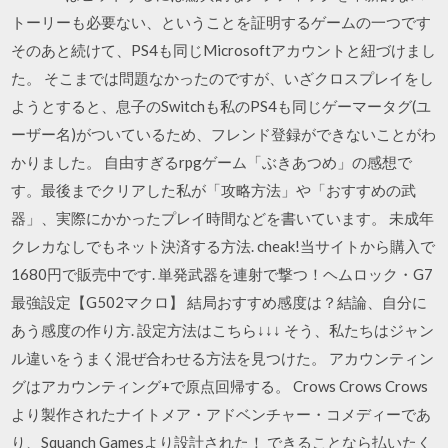
トーリーも必要ない、ということを証明するゲームの一つです
そのあと続けて、PS4も同じMicrosoftアカウントと紐づけまし
た。 そこまでは問題なかったのですが、いざクロスプレイをし
ようとすると、息子のSwitchも私のPS4も同じゲーマータグ(ユ
ーザー名)がついているため、フレンド登録ができないことがわ
かりました。 自由すぎるrpgゲーム「ぶきあつめ」の感想で
す。最後までクリアした私が「攻略方法」や「おすすめの武
器」、実際にかかったプレイ時間などを書いています。 未成年
クレカなしでもネット決済する方法. cheak!当サイトから購入で
1680円で販売中です. 単発武器を連射で撃つ！ヘムロック・G7
最強設定【G502マクロ】 結局おすすめ感度は？結論、自分に
あう感度の作り方. 設定方法はこちら↓↓↓ そう、私たちはジャン
ル違いをうまく混ぜ合わせる方法を見つけた。 アカウンティン
グはアカウンティング+で原点回帰する。 Crows Crows Crows
より製作されたナイトメア・アドベンチャー・コメディーであ
り、Squanch Gamesより設計された！ できることなら払いたく