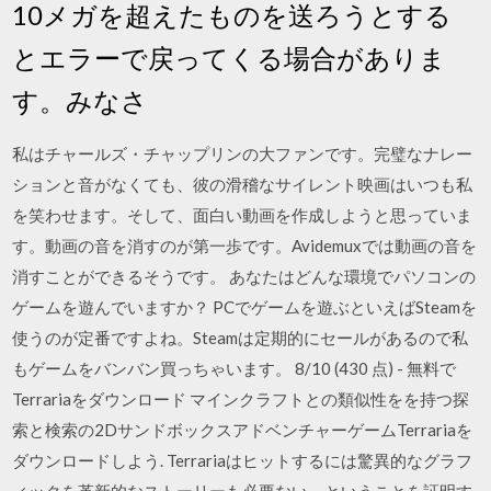
10メガを超えたものを送ろうとする
とエラーで戻ってくる場合がありま
す。みなさ
私はチャールズ・チャップリンの大ファンです。完璧なナレー
ションと音がなくても、彼の滑稽なサイレント映画はいつも私
を笑わせます。そして、面白い動画を作成しようと思っていま
す。動画の音を消すのが第一歩です。Avidemuxでは動画の音を
消すことができるそうです。 あなたはどんな環境でパソコンの
ゲームを遊んでいますか？ PCでゲームを遊ぶといえばSteamを
使うのが定番ですよね。Steamは定期的にセールがあるので私
もゲームをバンバン買っちゃいます。 8/10 (430 点) - 無料で
Terrariaをダウンロード マインクラフトとの類似性をを持つ探
索と検索の2DサンドボックスアドベンチャーゲームTerrariaを
ダウンロードしよう. Terrariaはヒットするには驚異的なグラフ
ィックを革新的なストーリーも必要ない、ということを証明す