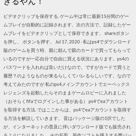
きるやん！
ビデオクリップを保存する. ゲーム中は常に最新15分間のゲー
ムプレイが自動的に記録されます。次の方法で、記録したゲー
ムプレイをビデオクリップとして保存できます。 shareボタン
を押し、 ボタンを押す。 Jul 17, 2020 · 私はps4でダウンロード
版のゲームを買う時、親に頼んで親のカードで買ってもらって
いるのですが一応自分で自由に買える状況にあります。ps4の
パスワードを入れれば良いだけなので。ですがカードで買うと
履歴？のようなものが来るらしくてバレるらしいです。なので
考えてみたのですが 私のps4メインアカウントでエーペックス
レジェンズを起動したらそのままゲームロビーに入れました
（おそらくfifaでログインした事がある） ps4でeaアカウント
を取得する方法. ではここからは、ps4でeaアカウントを取得す
る方法を解説していきます。 昔はパッケージ版の1択でした
が、インターネットの普及に伴いダウンロード版でも販売され
るようになりました。 その反面、新作ソフトを購入する際パッ