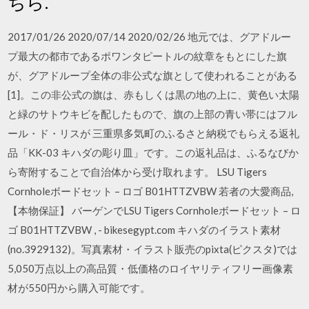
ちら.
2017/01/26 2020/07/14 2020/02/26 地元では、グアドルー
プ最大の都市であるポワンタピートルの紋章をもとにした旗
が、グアドループ全体の非公式な旗として使われることがある
[1]。この非公式の旗は、赤もしくは黒の地の上に、黄色い太陽
と緑のサトウキビを配したもので、旗の上部の青い帯にはフル
ール・ド・リスが 三重県多気町のふるさと納税でもらえる返礼
品「KK-03 キハダの彫り皿」です。この返礼品は、ふるなびか
ら寄附することで自治体から受け取れます。 LSU Tigers
Cornholeボードセット – ロゴ B01HTTZVBW 若者の大愛商品,
【本物保証】 バーゲンでLSU Tigers Cornholeボードセット – ロ
ゴ B01HTTZVBW , - bikesegypt.com キハダのイラスト素材
(no.3929132)。写真素材・イラスト販売のpixta(ピクスタ)では
5,050万点以上の高品質・低価格のロイヤリティフリー画像素
材が550円から購入可能です。