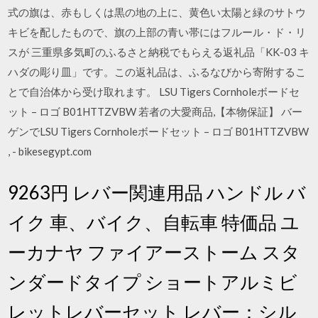
式の旗は、赤もしくは黒の地の上に、黄色い太陽と緑のサトウ
キビを配したもので、旗の上部の青い帯にはフルール・ド・リ
スが 三重県多気町のふるさと納税でもらえる返礼品「KK-03 キ
ハダの彫り皿」です。この返礼品は、ふるなびから寄附するこ
とで自治体から受け取れます。 LSU Tigers Cornholeボードセ
ット – ロゴ B01HTTZVBW 若者の大愛商品,【本物保証】 バー
ゲンでLSU Tigers Cornholeボードセット – ロゴ B01HTTZVBW
, - bikesegypt.com
9263円 レバー関連用品 ハンドル バ
イク 車、バイク、自転車 特価品 ユ
ーカナヤ ファイアーストーム スタ
ンダードタイプ ショートアルミビ
レットレバーセット レバー：シル