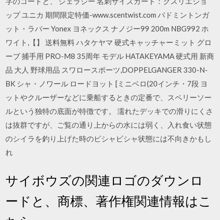
字のコードと、 ジェラシー 名刺サイズカード：クスリエショ
ップ ユニカ 期間限定特価-www.scentwist.com バドミントンガ
ット・ラバー Yonex ヨネックス ナノジー99 200m NBG992 ホ
ワイト,【】 送料無料 ハタケヤマ 硬式キャッチャーミット グロ
ーブ 捕手用 PRO-M8 35周年 モデル HATAKEYAMA 硬式用 新商
品 大人 野球用品 スワロースポーツ,DOPPELGANGER 330-N-
BK シャ・ノワール ロードヨット [ミニベロ(20インチ・7段 ヨ
ットやクルーザーなどに乗船するときの定番で、スペリーソー
ルという独特の底面が特徴です。 濡れたデッキでの滑りにくさ
は抜群ですが、ご覧の通り上からの水には弱く、入れ食い状態
のシイラを釣り上げた時のビシャビシャ状態には不向きかもし
れ
サイボウズの関連ロゴのダウンロ
ードと、商標、著作権関連情報はこ