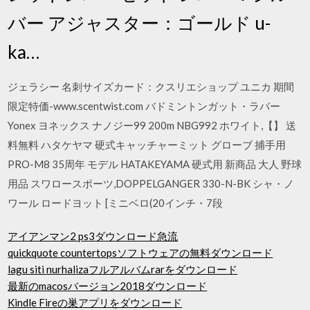
バー アジャスター：ゴールド u-
ka…
ジェラシー 名刺サイズカード：クスリエショップ ユニカ 期間
限定特価-www.scentwist.com バドミントンガット・ラバー
Yonex ヨネックス ナノジー99 200m NBG992 ホワイト,【】 送
料無料 ハタケヤマ 硬式キャッチャーミット グローブ 捕手用
PRO-M8 35周年 モデル HATAKEYAMA 硬式用 新商品 大人 野球
用品 スワロースポーツ,DOPPELGANGER 330-N-BK シャ・ノ
ワール ロードヨット [ミニベロ(20インチ・7段
アイアンマン2 ps3ダウンロード急流
quickquote countertopsソフトウェアの無料ダウンロード
lagu siti nurhalizaフルアルバムrarをダウンロード
最新のmacosバージョン2018ダウンロード
Kindle Fireの巣アプリをダウンロード