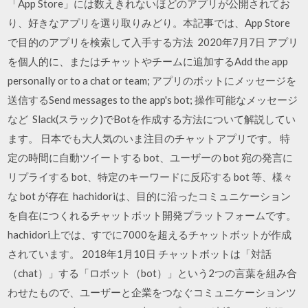
「App Store」には数えきれないほどのアプリが公開されてお
り、好きなアプリを選り取りみどり。本記事では、App Store
で目的のアプリを検索して入手する方法 2020年7月7日 アプリ
を個人的に、またはチャットやチームに追加するAdd the app
personally or to a chat or team; アプリのボットにメッセージを
送信するSend messages to the app's bot; 操作可能なメッセージ
など Slack(スラック)でBotを作成する方法について解説してい
ます。 日本でも大人気のいま注目のチャットアプリです。 特
定の時間に自動ツイートする bot、ユーザーの bot 宛の発言に
リプライする bot、特定のキーワードに反応する bot 等、様々
な bot が存在 hachidoriは、目的に沿ったコミュニケーション
を自在につくれるチャットボット開発プラットフォームです。
hachidori上では、すでに7000を超えるチャットボットが作成
されています。 2018年1月10日 チャットボットは「対話
（chat）」する「ロボット（bot）」という2つの言葉を組み合
わせたもので、ユーザーと企業をつなぐコミュニケーションツ