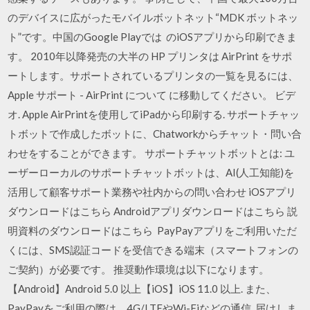
のデバイスに広がったモバイルボットネット“MDK ボットネッ
ト”です。中国のGoogle Playでは のiOSアプリから印刷できま
す。 2010年以降発売の大半の HP プリンタは AirPrint をサポ
ートします。サポートされているプリンタの一覧を見るには、
Apple サポート - AirPrint について に移動してください。 ビデ
オ. Apple AirPrintを使用してiPadから印刷する. サポートチャッ
トボットで作成したボットに、Chatworkからチャット・問い合
わせをすることができます。 サポートチャットボットとは: ユ
ーザーローカルのサポートチャットボットは、AI(人工知能)を
活用して顧客サポート業務や社内からの問い合わせ iOSアプリ
ダウンロードはこちら Androidアプリダウンロードはこちら 説
明資料のダウンロードはこちら PayPayアプリをご利用いただ
くには、SMS認証コードを受信できる端末（スマートフォンの
ご契約）が必要です。 推奨動作環境は以下になります。
【Android】Android 5.0 以上【iOS】iOS 11.0 以上. また、
PayPayをご利用の際は、4G/LTEやWi-Fiなどの通信 届けしま