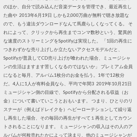
のほか、自分で読み込んだ音楽データを管理でき、最近再生し
た曲や 2013年6月19日 しかも2,000万曲が無料で聴き放題な
ので、もう違法ダウンロードなんて馬鹿らしくなってくる。 そ
れによって、クリックから再生までコンマ数秒という、驚異的
な速度のストリーミングをSpotifyは実現した。 「1回の再生に
つきわずかな売り上げしか立たないアクセスモデルだと、
Spotifyが普及してCD売り上げが喰われた場合、ミュージシャ
ンの生活はますます苦しくなるのではないか」 プレミアム会員
になると毎月、アルバム1枚分のお金を払う。1年で12枚分
だ。4人に1人が有料会員なら、平均で年間3 2019年10月21日
ミュージシャン側の目線で、Spotifyから分配される収益（お
金）について書いていこうとおもいます。 つまり、ひとりのリ
スナーが（例えばドレイクを）ヘビーローテションして繰り返
し再生した場合、その毎回の再生がすべて１再生としてカウン
トされることになります。 ミュージシャンの収入はその人のア
ルバムが何枚売れたかによって決まり、他のミュージシャンが