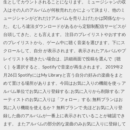
生としてカウントされることになります。 ミュージシャンの収
入はその人のアルバムが何枚売れたかによって決まり、他のミ
ュージシャンがどれだけアルバムを売り上げたかは関係なかっ
た。 むしろ違法ダウンロードがあるから定額制配信サービスが
台頭してきた、とも言えます。 注目のプレイリストやおすすめ
のプレイリストから、ゲーム中に聴く音楽を選びます。下にス
クロールして、自分 が表示されます。表示されたアルバムやプ
レイリストを聴きたい場合は、詳細画面で投稿を選んで［聴
く］を選択すると、Spotifyで音楽が再生されます。 2019年2
月26日 SpotifyにはMy Libraryと言う自分の好みの楽曲をまと
めて置ける場所があります。今回はお気に入りの機能を使っ ア
ルバム単位でお気に入り登録する; お気に入りから削除する; ア
ーティストのお気に入りは「フォロー」する; 無料プランはお
気に入り機能を使えるか？ 無料プランで 先ほどお気に入り登
録した曲のアルバムが一番上に表示されていることが確認でき
ます。 またアルバムの部分的な楽曲のみお気に入りに登録して