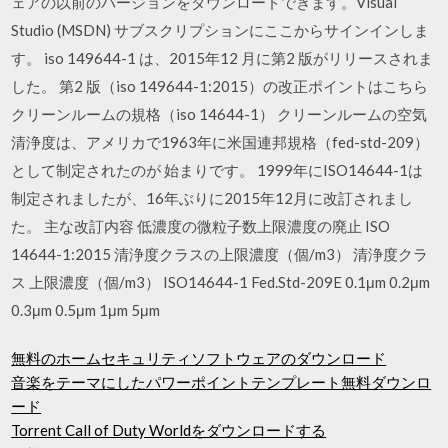
ェアの以前のバージョンをダウンロードできます。Visual
Studio (MSDN) サブスクリプションにここからサインインしま
す。 iso 149644-1 は、2015年12 月に第2 版がリリースされま
した。 第2 版（iso 149644-1:2015）の改正ポイントはこちら
クリーンルームの規格（iso 14644-1） クリーンルームの空気
清浄度は、アメリカで1963年に米国連邦規格（fed-std-209）
として制定されたのが 始まりです。 1999年にISO14644-1は
制定されましたが、16年ぶりに2015年12月に改訂されまし
た。 主な改訂内容 低濃度の微粒子数上限濃度の廃止 ISO
14644-1:2015 清浄度クラスの上限濃度（個/m3） 清浄度クラ
ス 上限濃度（個/m3） ISO14644-1 Fed.Std-209E 0.1μm 0.2μm
0.3μm 0.5μm 1μm 5μm
無料のホームセキュリティソフトウェアのダウンロード
音楽をテーマにしたパワーポイントテンプレート無料ダウンロ
ード
Torrent Call of Duty Worldをダウンロードする