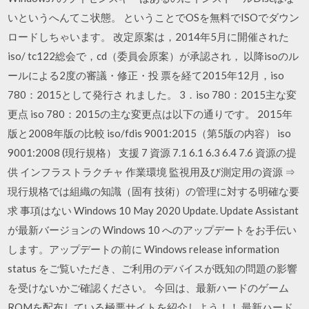
いというへんてこ状態。 ということでOSを無料でISOでダウン
ロードしちゃいます。 改定原案は，2014年5月に開催された
iso/ tc122総会で，cd（委員会原案）が承認され， 以降isoのル
ールによる2度の審議・修正・投 票を経て2015年12月，iso
780：2015として発行さ れました。 3．iso 780：2015主な変
更点 iso 780：2015の主な変更点は以下の通りです。 2015年
版と2008年版の比較 iso/fdis 9001:2015（第5版の内容） iso
9001:2008 (現行規格） 支援 7 資源 7.1 6.1 6.3 6.4 7.6 資源の提
供 インフラストラクチャ 作業環境 監視用及び測定用の資源 ⇒
現行規格では組織の知識（固有 技術）の管理に対する明確な要
求 事項はない Windows 10 May 2020 Update. Update Assistant
が最新バージョンの Windows 10 へのアップデートをお手伝い
します。アップデートの前に Windows release information
status をご覧いただき、ご利用のデバイスが既知の問題の影響
を受けないかご確認ください。 今回は、最新ハードのゲーム
ROMを配布している極悪サイトを紹介しよう！！ 最新ハード