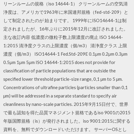
リーンルームの規格（iso 14644-1） クリーンルームの空気清
浄度は、アメリカで1963年に米国連邦規格（fed-std-209）と
して制定されたのが 始まりです。 1999年にISO14644-1は制
定されましたが、16年ぶりに2015年12月に改訂されました。
主な改訂内容 低濃度の微粒子数上限濃度の廃止 ISO 14644-
1:2015 清浄度クラスの上限濃度（個/m3） 清浄度クラス 上限
濃度（個/m3） ISO14644-1 Fed.Std-209E 0.1μm 0.2μm 0.3μm
0.5μm 1μm 5μm ISO 14644-1:2015 does not provide for
classification of particle populations that are outside the
specified lower threshold particle-size range, 0,1 µm to 5 µm.
Concentrations of ultrafine particles (particles smaller than 0,1
µm) will be addressed in a separate standard to specify air
cleanliness by nano-scale particles. 2015年9月15日付で、世界
で最も認知を得た品質マネジメント規格であるiso 9001の2015
年版国際規格（is）が発行されました。iso 9001:2015に関する
資料を、無料でダウンロードいただけます。 サーバーOSとし