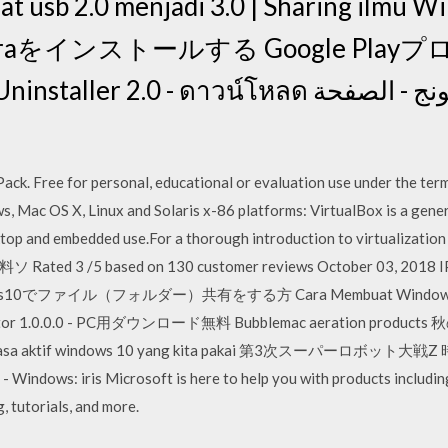
t usb 2.0 menjadi 3.0 | Sharing il
Sierraをインストールする Google Pl
.0 - ดาวน์โหลด منتجات سامسونج - الصفحة
ck. Free for personal, educational or evaluation use under the ter
, Mac OS X, Linux and Solaris x-86 platforms: VirtualBox is a genera
sktop and embedded use.For a thorough introduction to virtualiza
 3 /5 based on 130 customer reviews October 03,
ファイル（フォルダー）共有をする方 Cara Membuat Windows 10 Leb
Creator 1.0.0.0 - PC用ダウンロード無料 Bubblemac aeration 
sa aktif windows 10 yang kita pakai 第3次スーパーロボット大戦Z
dows: iris Microsoft is here to help you with products including
g, tutorials, and more.