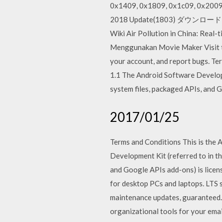
0x1409, 0x1809, 0x1c09, 0x2009
2018 Update(1803) ダウンロード 
Wiki Air Pollution in China: 
Menggunakan Movie Maker Visit th
your account, and report bugs. Te
1.1 The Android Software Developm
system files, packaged APIs, and G
2017/01/25
Terms and Conditions This is the
Development Kit (referred to in th
and Google APIs add-ons) is licen
for desktop PCs and laptops. LTS s
maintenance updates, guaranteed. T
organizational tools for your emai