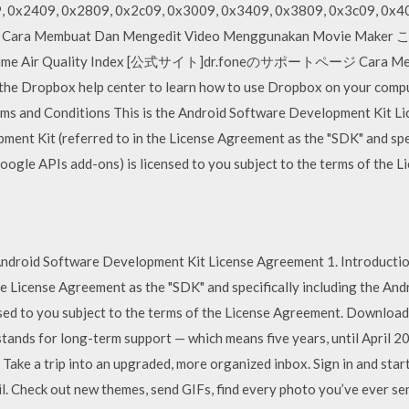
, 0x2409, 0x2809, 0x2c09, 0x3009, 0x3409, 0x3809, 0x3c09, 0x4
Cara Membuat Dan Mengedit Video Menggunakan Movie 
Real-time Air Quality Index [公式サイト]dr.foneのサポートページ Cara Me
e Dropbox help center to learn how to use Dropbox on your comput
rms and Conditions This is the Android Software Development Kit L
ent Kit (referred to in the License Agreement as the "SDK" and spec
oogle APIs add-ons) is licensed to you subject to the terms of the 
 Android Software Development Kit License Agreement 1. Introducti
e License Agreement as the "SDK" and specifically including the And
sed to you subject to the terms of the License Agreement. Download 
tands for long-term support — which means five years, until April 20
ake a trip into an upgraded, more organized inbox. Sign in and start 
l. Check out new themes, send GIFs, find every photo you’ve ever se