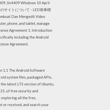
009, 0x4409 Windows 10 April
Maker このサイトについて - LED発車標
mbuat Dan Mengedit Video
er, phone, and tablet, manage
icense Agreement 1. Introduction
ifically including the Android
License Agreement.
on 1.1 The Android Software
roid system files, packaged APIs,
the latest LTS version of Ubuntu,
25, of free security and
exploring all the free,
nt or received, and search your