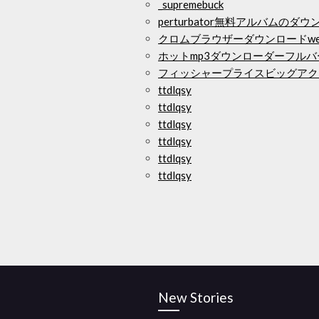
_supremebuck
perturbator無料アルバムのダ
クロムブラウザーダウンロードwebvr 
ホットmp3ダウンローダーフル
フィッシャープライスビッグアク
ttdlqsy
ttdlqsy
ttdlqsy
ttdlqsy
ttdlqsy
ttdlqsy
New Stories