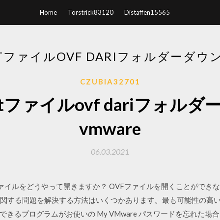
Home
Torstrick83120
Distaffen15565
UATファイルOVF DARIフォルダーダウ
CZUBIA32701
buatファイルovf dariフォ
vmware
06.03.2021
/14 OVFファイルをどうやって開きますか？ OVFファイルを開くこと
に関する問題を解決する方法はいくつかあります。最も可能性の高い
るプログラムがお使いの My VMware パスワードを忘れた場合はこ