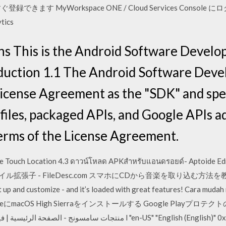
 MyWorkspace ONE / Cloud Services Console にログイン 
ytics
ns This is the Android Software Develo
duction 1.1 The Android Software Deve
 License Agreement as the "SDK" and spec
iles, packaged APIs, and Google APIs ad
terms of the License Agreement.
ouch Location 4.3 ดาวน์โหลด APKสำหรับแอนดรอยด์- Aptoide Edr
chファイル拡張子 - FileDesc.com スマホにCDから音楽を取り込む方法を教えてく
et up and customize - and it’s loaded with great features! Cara mudah
MwareにmacOS High Sierraをインストールする Google Playプロテ