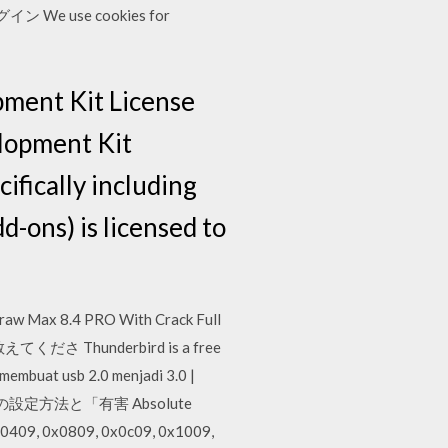
We use cookies for
pment Kit License
lopment Kit
ifically including
d-ons) is licensed to
aw Max 8.4 PRO With Crack Full
ださ Thunderbird is a free
 membuat usb 2.0 menjadi 3.0 |
クトの設定方法と「有害 Absolute