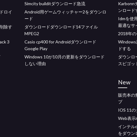
Simcity builditダウンロード急流
Karbo
ンロード
ドロイ
Android用ゲームウィッチャー2をダウンロ
ード
Idmを
最適なサ
削除す
ダウンロードダウンロード14ファイル
MPEG2
2018
ck 3
Casio cp400 for Androidダウンロード
Windo
Google Play
ドする
ド
Windows 10が10月の更新をダウンロード
ダウンロー
しない理由
スピゴッ
New
販売本の
プ
IOS 1
Web表示m
インテルd
をダウン