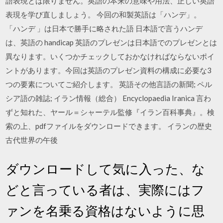
語表現とは限りません。英語の本来の意味や用法、正しい英語
表現を学び直しましょう。 今回の和製英語は「ハンデ」。
「ハンデ 」は日本で勝手に略された語 日本語で言うハンデ
は、英語の handicap 英語のプレゼンは日本語でのプレゼンとは
異なります。いくつかチェックしておかなければならないポイ
ントがあります。今回は英語のプレゼン資料の構成に必要な3
つの要素についてご紹介します。 英語その他言語の新聞; ペル
シア語の雑誌; イラン情報（総合） Encyclopaedia Iranica 言わ
ずと知れた、ヤール＝シャーテル監修『イラン百科事典』。検
索の上、pdfファイルをダウンロードできます。 イランの歴史
古代世界の午後
ダウンロードして気に入った、な
どと言っている者は、実際にはフ
ァンを名乗る資格はないように思