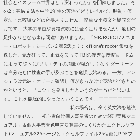
社会とイスラーム世界はどう変わったか」を開催しました。 そ
の2：平易 文法も中学1年生の英語で習うレベルで、時制・仮
定法・比較級などは必要ありません。 簡単な平叙文と疑問文だ
けです。 大学の単位や資格試験には全く足りませんが、最初の
足掛かりとなる事は間違いありません。 「MR. ROBOT/ミスタ
ー・ロボット」シーズン2 第5話より： off one's rocker 常軌を
逸した、気が狂って、正気を失って FBIの優秀な捜査官・ドム
によって 徐々にfソサエティの周囲が騒がしくなり ダーリーン
は自分たちに捜査の手が及ぶことを危惧し始める。 一方、アン
ジェラは元彼・オリーに確認し 何がきっかけで英語ができたの
かというと、 「コツ」を発見したというのが一番だと思いま
す。 これを徹底的にやったということです。 ￣￣￣￣￣￣￣
￣￣￣￣￣￣￣￣￣￣￣￣￣￣ 私の場合は、全く英文法を勉強
していません。 「初心者向け個人事業者のための経理実務マニ
ュアル」＆個人事業青色申告決算書のつくりかたエクセルソフ
ト (マニュアル325ページとエクセルファイル25個他にPDFフ