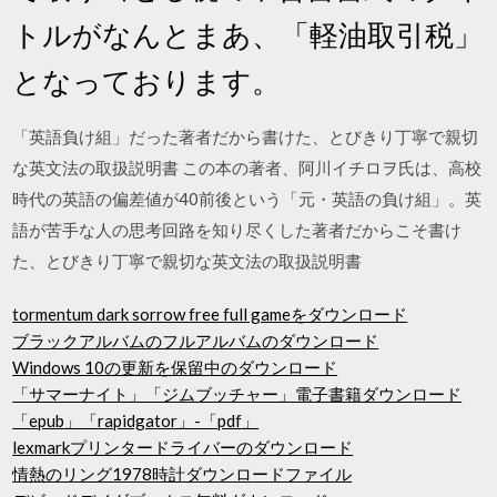
トルがなんとまあ、「軽油取引税」
となっております。
「英語負け組」だった著者だから書けた、とびきり丁寧で親切
な英文法の取扱説明書 この本の著者、阿川イチロヲ氏は、高校
時代の英語の偏差値が40前後という「元・英語の負け組」。英
語が苦手な人の思考回路を知り尽くした著者だからこそ書け
た、とびきり丁寧で親切な英文法の取扱説明書
tormentum dark sorrow free full gameをダウンロード
ブラックアルバムのフルアルバムのダウンロード
Windows 10の更新を保留中のダウンロード
「サマーナイト」「ジムブッチャー」電子書籍ダウンロード
「epub」「rapidgator」-「pdf」
lexmarkプリンタードライバーのダウンロード
情熱のリング1978時計ダウンロードファイル