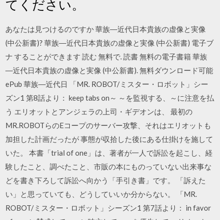
てください。
あなたは見つけるのですか 華族―近代日本貴族の虚像と実像
(中公新書)? 華族―近代日本貴族の虚像と実像 (中公新書) 電子ブ
ナ することができます 読む 無料で. 読書 無料の電子書籍 華族
―近代日本貴族の虚像と実像 (中公新書). 無料ダウンロード可能
ePub 華族―近代日 「MR. ROBOT/ミスター・ロボット」シー
ズン1 第8話より： keep tabs on～ ～を監視する、～に注意を払
う エリオットとアンジェラの上司・ギデオンは、 最初の
MR.ROBOTらのEコープのサーバー攻撃、それはエリオットも
加担した計画だったが 事態が収拾した後にある仕掛けを施して
いた。 本書「trial of one」は、著者が一人で訴訟を起こし、経
験したこと、調べたこと、市販の本にものっていない出来事な
どを書き下ろして訴訟へ向かう「手引き書」です。 「訴えた
い」と思っていても、どうしていいか分からない。 「MR.
ROBOT/ミスター・ロボット」シーズン1 第7話より： in favor