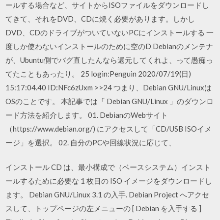
ールする場合など、サイトからISOファイルをダウンロードし
てきて、それをDVD、CDに焼く必要があります。しかし
DVD、CDのドライブがついていないPCにインストールする 一
度しか使わないインストールのために空のD Debianのメンテナ
が、Ubuntu側でバグ直したんなら還元してくれよ、って愚痴っ
てたこともあったり。 25 login:Penguin 2020/07/19(日)
15:17:04.40 ID:NFc6zUxm >>24 つまり、Debian GNU/Linuxは
OSのことです。 本記事では「 Debian GNU/Linux 」のダウンロ
ード方法を紹介します。 01. DebianのWebサイト
（https://www.debian.org/) にアクセスして「CD/USB ISOイメ
ージ」を選択。 02. 自分のPCや回線状況に応じて、
インストール CD は、最小構成で（ベースシステム）インスト
ールするために必要な 1 枚目の ISO イメージをダウンロードし
ます。 Debian GNU/Linux 3.1 の入手. Debian Project へアクセ
スして、トップページの左メニューの [ Debian を入手する ]