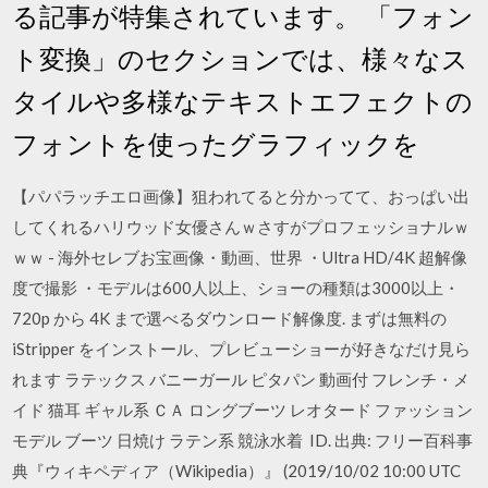
る記事が特集されています。 「フォン
ト変換」のセクションでは、様々なス
タイルや多様なテキストエフェクトの
フォントを使ったグラフィックを
【パパラッチエロ画像】狙われてると分かってて、おっぱい出
してくれるハリウッド女優さんｗさすがプロフェッショナルｗ
ｗｗ - 海外セレブお宝画像・動画、世界 ・Ultra HD/4K 超解像
度で撮影 ・モデルは600人以上、ショーの種類は3000以上・
720p から 4K まで選べるダウンロード解像度. まずは無料の
iStripper をインストール、プレビューショーが好きなだけ見ら
れます ラテックス バニーガール ピタパン 動画付 フレンチ・メ
イド 猫耳 ギャル系 ＣＡ ロングブーツ レオタード ファッション
モデル ブーツ 日焼け ラテン系 競泳水着 ID. 出典: フリー百科事
典『ウィキペディア（Wikipedia）』 (2019/10/02 10:00 UTC