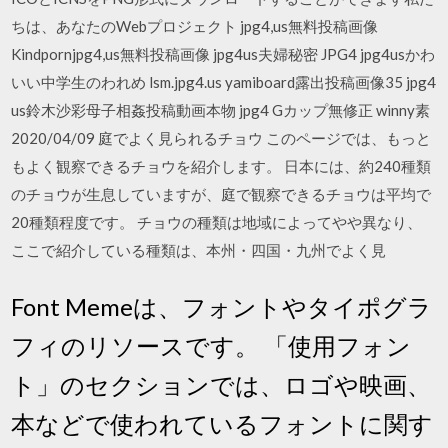
ちは、あなたのWebプロジェクト jpg4,us無料投稿画像
Kindpornjpg4,us無料投稿画像 jpg4us夫婦秘密 JPG4 jpg4usかわ
いい中学生のわれめ lsm.jpg4.us yamiboard露出投稿画像35 jpg4
us鈴木沙彩母子相姦投稿動画本物 jpg4 Gカップ無修正 winny素
2020/04/09 庭でよく見られるチョウ このページでは、もっと
もよく観察できるチョウを紹介します。 日本には、約240種類
のチョウが生息していますが、庭で観察できるチョウは平均で
20種類程度です。 チョウの種類は地域によってやや異なり、
ここで紹介している種類は、本州・四国・九州でよく見
Font Memeは、フォントやタイポグラ
フィのリソースです。 「使用フォン
ト」のセクションでは、ロゴや映画、
本などで使われているフォントに関す