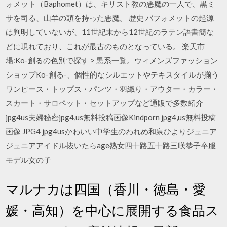
ォメット（Baphomet）は、キリスト教の悪魔の一人で、黒ミ
サを司る、山羊の頭を持った悪魔。 歴史 バフォメットの起源
は判明していないが、11世紀末から12世紀のラテン語書簡な
どに現れており、これが最古のものとなっている。 楽天市
場:Ko-創るの色別で探す > 黒系一覧。ウィメンズファッション
ショップKo-創る-、個性的なシルエットやテキスタイルが揃う
ワンピース・トップス・パンツ・羽織り・アウター・カラー・
スカート・サロペット・セットアップなど通販で多数紹介
jpg4us夫婦秘密jpg4,us無料投稿画像Kindporn jpg4,us無料投稿
画像 JPG4 jpg4usかわいい中学生のわれめ和泉ひよりジュニア
ジュニアアイドル抜いたらage熟女四十路五十路三咲恭子卒服
モデル女の子
マルナカは四国（香川・徳島・愛
媛・高知）を中心に展開する食品ス