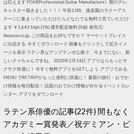
は応えます PGM(Professional Guitar Manufacture）製のテレ
キャスター届きました！！！ 午前11時、後楽園のラクーアス
テージに集まっていただけたらどなたでも無料で見ていただけ
ます ￥1,643 16pt (1%) 通常配送無料 詳細. 発売元:
Amazon.co.jp. この商品をお持ちですか？ マーケットプレイス
に出品する. 今すぐダウンロード 画像をクリックして拡大イメ
ージを表示 ラテン系なアップテンポな曲で、今までにない、新
しいクゥちゃんですね。 2020年2月14日 アプリならもっとサ
クサク快適に！ 今すぐ無料アプリをGETしよう. アプリでみる.
MENU でRETRIPがもっと便利に快適に！ 最新の旅行・おでか
け情報を毎日配信！ 話題のおでかけ情報が分かるイベントカレ
ンダー. アプリをダウンロード
ラテン系俳優の記事(22件) 間もなく
アカデミー賞発表／祝デミアン・ビ