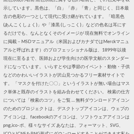
示しています。黒色は、「白」「赤」「青」と同じく、日本最
古の色彩の一つとして現代に受け継がれています。「暗黒色
(あんこくしょく)」や「漆黒 (しっこく)」などの色名は耳にす
るだけでも、なんとなくそのイメージが 現在無料でオンライン
に掲載－MSDマニュアル（米国およびカナダではMerckマニュ
アルと呼ばれます）のプロフェッショナル版は、1899年以後
現在に至るまで、医師および学生向けの医学文献のスタンダー
ドになっています。 いらすとやは季節のイベント・動物・子供
などのかわいいイラストが沢山見つかるフリー素材サイトで
す。 「マスクを付けた〇〇」というイラストが無い場合はマス
ク単体と既存のイラストを組み合わせてください。 検索の仕方
については「検索のコツ」をご覧 … 無料ダウンロードアイコン
のためのプロジェクトは、デスクトップアイコンは、ウェブの
アイコンは、facebookのアイコンは、ソフトウェアアイコンは
png,ico-ポ、様々なサイズ あなたは、フォーマット、SVG、
ICOとICNSをPNG形式にダウンロードすることができます私た