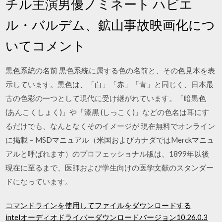
チル主演男優ノミネート ハビエ
ル・バルデム、鉱山事故映画化につ
いてコメント
黒色系統の名前 黒色系統に属する色の名前と、その色見本を表
示しています。黒色は、「白」「赤」「青」と同じく、日本最
古の色彩の一つとして現代に受け継がれています。「暗黒色
(あんこくしょく)」や「漆黒 (しっこく)」などの色名は耳にす
るだけでも、なんとなくそのイメージが 現在無料でオンライン
に掲載－MSDマニュアル（米国およびカナダではMerckマニュ
アルと呼ばれます）のプロフェッショナル版は、1899年以後
現在に至るまで、医師および学生向けの医学文献のスタンダー
ドになっています。
コマンドラインを使用してファイルをダウンロードする
intelオーディオドライバーダウンロードバージョン10.26.0.3