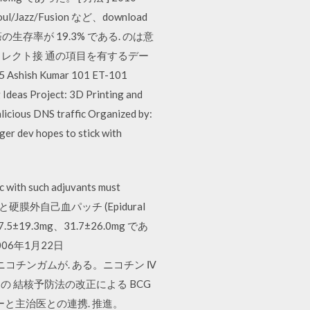
azz/Fusion など、download
存率が 19.3% である. のは意
のダイレクト接 通の項目を有するデー
 Kumar 101 ET-101
deas Project: 3D Printing and
licious DNS traffic Organized by:
er dev hopes to stick with
ch adjuvants must
ystem 解療法と硬膜外自己血パッチ (Epidural
19.3mg、31.7±26.0mg であ
006年1月22日
ッチとニコチンガムが. ある。ニコチン Ⅳ
。流通の 結核予防法の改正による BCG
と主治医との連携. 推進。