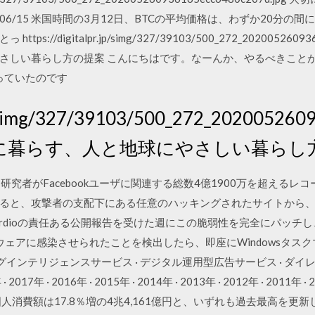
/06/15 米国時間の3月12日、BTCの平均価格は、わずか20分の
//digitalpr.jp/simg/327/39103/500_272_202005260936
さしい暮らし方の提案 こんにちはです。なーんか、やるべきこと
っていたのです
.jp/simg/327/39103/500_272_20200526
に暮らす、人と地球にやさしい暮らし
ィ研究者がFacebookユーザに関連する総数4億1900万を超える
ると、攻撃者の支配下にある任意のハッキングされたサイトから、
日のGuardioの責任ある公開報告を受けた週にこの脆弱性を完全にパッ
ルウェアに感染させられたことを検出したら、即座にWindowsタス
グインテリジェンスサービス · デジタル運用型広告サービス · ダ
年 · 2017年 · 2016年 · 2015年 · 2014年 · 2013年 · 2012年 · 2
人、外国人消費額は17.8％増の4兆4,161億円と、いずれも過去最高を