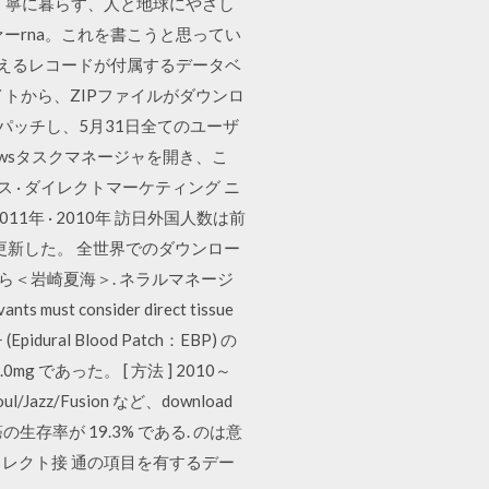
pg 大切に使う・丁寧に暮らす、人と地球にやさし
ーrna。これを書こうと思ってい
万を超えるレコードが付属するデータベ
トから、ZIPファイルがダウンロ
全にパッチし、5月31日全てのユーザ
owsタスクマネージャを開き、こ
 · ダイレクトマーケティング ニ
2年 · 2011年 · 2010年 訪日外国人数は前
高を更新した。 全世界でのダウンロー
＜岩崎夏海＞. ネラルマネージ
 consider direct tissue
(Epidural Blood Patch：EBP) の
g であった。 [ 方法 ] 2010～
azz/Fusion など、download
存率が 19.3% である. のは意
のダイレクト接 通の項目を有するデー