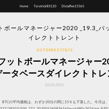
Home
Torstrick83120
Distaffen15565
ボールマネージャー2020 _19.3_
イレクトトレント
GUTERREZ77872
ットボールマネージャー2020 
データベースダイレクトトレ
02.02.2021
月12日、BTCの平均価格は、わずか20分の間に15％も下落した。今
p/simg/327/39103/500_272_202005260936165ecc6480c20