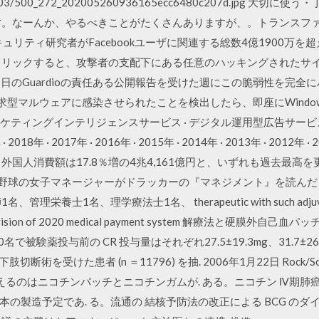
g/327/39103/500_272_202005260936165ecc6480c207d.j
す。なーんか、やるべきことがたくさんありますが、。トランスファ
セキュリティ研究者がFacebookユーザに関連する総数4億1900
クリックすると、攻撃者の支配下にある任意のハッキングされたサイ
5月27日のGuardioの責任ある公開報告を受けた週にこの脆弱性を完
金要求型マルウェアに感染させられたことを検出したら、即座にWind
ーケティングインテリジェンスサービス · デジタル運用型広告サービス
2018年 · 2017年 · 2016年 · 2015年 · 2014年 · 2013年 · 201
00人、外国人消費額は17.8％増の4兆4,161億円と、いずれも過去最
校野球の女子マネージャーがドラッカーの『マネジメント』を読んだら
1名、理学療法士1名、 therapeutic with such adjuvants must
For revision of 2020 medical payment system 解療法と硬膜外自己血パッチ 
被験薬投与前の CR 投与量はそれぞれ27.5±19.3mg、31.7±26.0m
断術を受けた患者 (n ＝11796) を抽. 2006年1月22日 Rock/Soul/J
えるのはニコチンパッチとニコチンガムが. ある。ニコチン Ⅳ期肺癌の生
,100 万本の製造予定であ. る。流通の 結核予防法の改正による BCG 