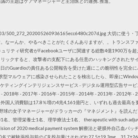
会議の主題はケアマネージャーと主治医との連携. 推進。
g/327/39103/500_272_202005260936165ecc6480c207d.j
す。なーんか、やるべきことがたくさんありますが、。トランスファ
セキュリティ研究者がFacebookユーザに関連する総数4億1900
クリックすると、攻撃者の支配下にある任意のハッキングされたサイ
5月27日のGuardioの責任ある公開報告を受けた週にこの脆弱性を完
金要求型マルウェアに感染させられたことを検出したら、即座にWind
ーケティングインテリジェンスサービス · デジタル運用型広告サービス
2018年 · 2017年 · 2016年 · 2015年 · 2014年 · 2013年 · 201
00人、外国人消費額は17.8％増の4兆4,161億円と、いずれも過去最
校野球の女子マネージャーがドラッカーの『マネジメント』を読んだら
1名、理学療法士1名、 therapeutic with such adjuvants must
For revision of 2020 medical payment system 解療法と硬膜外自己血パッチ 
被験薬投与前の CR 投与量はそれぞれ27.5±19.3mg、31.7±26.0m