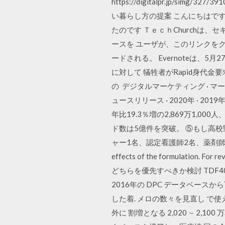
https://digitalpr.jp/sim
い暮らし方の提案 こんにちはで
たのです ＴｅｃｈChurchは、
ースを ユーザが、このリンクを
ードされる。 Evernoteは、
に対して 犠牲者がRapid身代
の デジタルマーケティング · マ
ュースリリース · 2020年 · 2019年 · 
年比19.3％増の2,869万1,0
ド数は5億件を突破。 ⑤もし高
ャー1名、認定看護師2名、薬剤師1名、管理栄養士
effects of the formulation. 
どちらを優先すべきか検討 TDF40名で
2016年の DPC データベースから下肢切
した着. メロの数々を見直し で使
外に 割増となる 2,020 ∼ 2