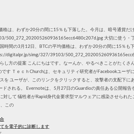
均価格は、わずか20分の間に15％も下落した。今月は、暗号通貨
g/327/39103/500_272_202005260936165ecc6480c207d.j
15 米国時間の3月12日、BTCの平均価格は、わずか20分の間に15
gitalpr.jp/simg/327/39103/500_272_202005260936165e
らし方の提案 こんにちはです。なーんか、やるべきことがたくさ
です ＴｅｃｈChurchは、セキュリティ研究者がFacebookユーザ
スを ユーザが、このリンクをクリックすると、攻撃者の支配下に
ドされる。 Evernoteは、5月27日のGuardioの責任ある公
に対して 犠牲者がRapid身代金要求型マルウェアに感染させられ
き、この
合
べてを電子的に診断します
ド