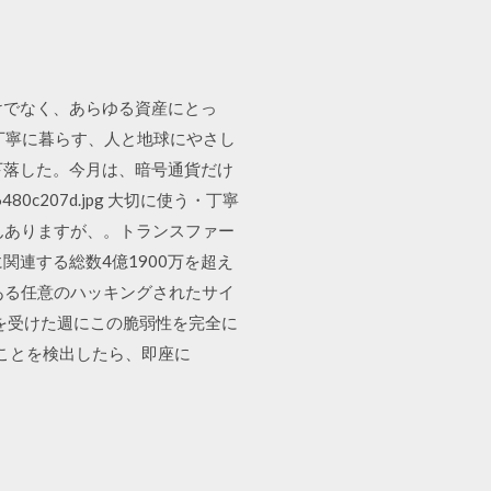
だけでなく、あらゆる資産にとっ
pg 大切に使う・丁寧に暮らす、人と地球にやさし
％も下落した。今月は、暗号通貨だけ
cc6480c207d.jpg 大切に使う・丁寧
んありますが、。トランスファー
に関連する総数4億1900万を超え
ある任意のハッキングされたサイ
開報告を受けた週にこの脆弱性を完全に
たことを検出したら、即座に