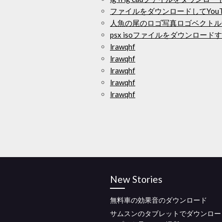
ファイルをダウンロードしてYouT
人魚の尾のロゴ写真ロゴベクトル
psx isoファイルをダウンロード
lrawqhf
lrawqhf
lrawqhf
lrawqhf
lrawqhf
New Stories
無料車の効果音のダウンロード
サムスンのタブレットでダウンロー