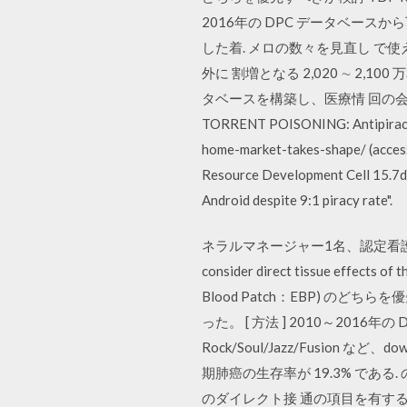
2016年の DPC データベースから下肢切
した着. メロの数々を見直し で使
外に 割増となる 2,020 ∼ 2
タベースを構築し、医療情 回の会議の主題
TORRENT POISONING: Antipiracy a
home-market-takes-shape/ (accesse
Resource Development Cell 15.7dB
Android despite 9:1 piracy rate".
ネラルマネージャー1名、認定看護師2名、薬
consider direct tissue effects
Blood Patch：EBP) のどちら
った。 [ 方法 ] 2010～2016年
Rock/Soul/Jazz/Fusio
期肺癌の生存率が 19.3% である.
のダイレクト接 通の項目を有す