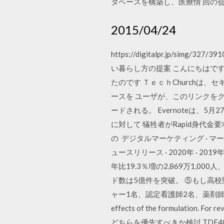
タベースを構築し、医療情 回の
2015/04/24
https://digitalpr.jp/sim
い暮らし方の提案 こんにちはで
たのです ＴｅｃｈChurchは、
ースを ユーザが、このリンクを
ードされる。 Evernoteは、
に対して 犠牲者がRapid身代
の デジタルマーケティング · マ
ュースリリース · 2020年 · 2019年 · 
年比19.3％増の2,869万1,0
ド数は5億件を突破。 ⑤もし高
ャー1名、認定看護師2名、薬剤師1名、管理栄養士
effects of the formulation. 
どちらを優先すべきか検討 TDF40名で