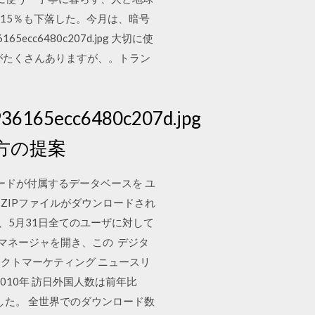
間に15％も下落した。今月は、暗号
165ecc6480c207d.jpg 大切に使
がたくさんありますが、。トラン
0936165ecc6480c207d.jpg
方の提案
レコードが付属するデータベースを ユ
ZIPファイルがダウンロードされ
チし、5月31日全てのユーザに対して
クマネージャを開き、この デジタ
イレクトマーケティング ニュースリ
011年 · 2010年 訪日外国人数は前年比
更新した。 全世界でのダウンロード数