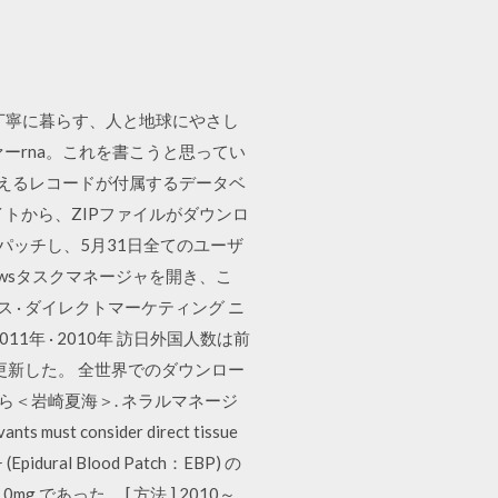
pg 大切に使う・丁寧に暮らす、人と地球にやさし
ーrna。これを書こうと思ってい
万を超えるレコードが付属するデータベ
トから、ZIPファイルがダウンロ
全にパッチし、5月31日全てのユーザ
owsタスクマネージャを開き、こ
 · ダイレクトマーケティング ニ
2年 · 2011年 · 2010年 訪日外国人数は前
高を更新した。 全世界でのダウンロー
＜岩崎夏海＞. ネラルマネージ
 consider direct tissue
(Epidural Blood Patch：EBP) の
g であった。 [ 方法 ] 2010～