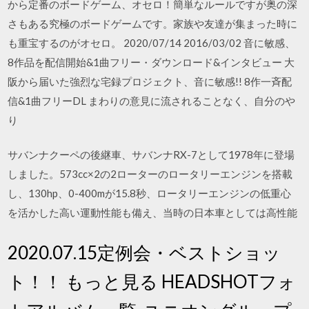
から定番のボードゲーム、オセロ！簡単なルールですが奥の深
さもある究極のボードゲームです。家族や友達が集まった時に
も重宝するのがオセロ。 2020/07/14 2016/03/02 音に敏感、
8作品を配信開始&1曲フリー・ダウンロード&インタビュー 大
阪から届いた強烈な宅録プロジェクト、音に敏感!! 8作一斉配
信&1曲フリーDL まわりの意見に流されることなく、自分のや
り
サバンナクーペの後継車、サバンナRX-7として1978年に登場
しました。573cc×2の2ローターのロータリーエンジンを搭載
し、130hp、0-400mが15.8秒、ロータリーエンジンの低重心
を活かした高い運動性能も備え、当時の日本車としては高性能
2020.07.15定例会・ベストショッ
ト！！ もっと見る HEADSHOTフォ