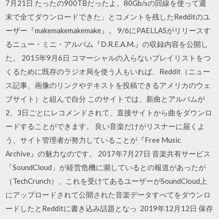
7月21日 たったの900TBだったよ。80Gb/sの回線を使って週
末で全てダウンロードできた」とコメントを残したRedditのユ
ーザー『makemakemakemake』。 9/6にPAELLASがリリースす
るニュー・ミニ・アルバム『D.R.E.A.M.』の収録内容を公開し
た。 2015年9月6日 コマーシャルの入らないプレイリストをつ
くるために既存のラジオ局を使う人もいれば、Reddit（ニュー
ス記事、画像のリンクやテキストを投稿できるアメリカのウェ
ブサイト）と組んで自分 このサイトでは、新曲とアルバムが
2、3日ごとにレコメンドされて、直接サイトから曲をダウンロ
ードすることができます。 良い音楽だけがリスナーに届くよ
う、サイト管理者が努力していることが『Free Music
Archive』の魅力なのです。 2017年7月27日 音楽共有サービス
「SoundCloud」が経営危機に瀕しているとの報道があったが
（TechCrunch）、これを受けてあるユーザーがSoundCloud上
にアップロードされて公開された音楽データすべてをダウンロ
ードしたとRedditに書き込み話題となっ 2019年12月12日 保存