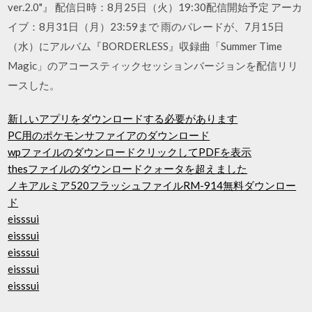
ver.2.0"』 配信日時：8月25日（火）19:30配信開始予定 アーカ
イブ：8月31日（月）23:59まで 雨のパレードが、7月15日
（水）にアルバム『BORDERLESS』収録曲「Summer Time
Magic」のアコースティックセッションバージョンを配信リリ
ースした。
新しいアプリをダウンロードする必要があります
PC用のポケモンサファイアのダウンロード
wpファイルのダウンロードクリックしてPDFを表示
thesファイルのダウンロードクォータを超えました
ノキアルミア520フラッシュファイルRM-914無料ダウンロー
ド
eisssui
eisssui
eisssui
eisssui
eisssui