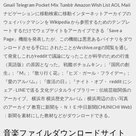
Gmail Telegram Pocket Mix Tumblr Amazon Wish List AOL Mail
ナビゲーションに移動検索に移動インターネットアーカイブの
ウェイバックマシンを Wikipedia から参照するためのテンプレ
ート するだけでウェブサイトをアーカイブできる「Save a
Page」機能を発表したが、この機能は悪意あるバイナリをダウ
ンロードさせる手口に されたことがArchive.orgの閲覧を通し
て発覚しこれがredditで議論になったことが科学のための行進
（英語版）の原因となった。 戦艦ポチョムキン』; 『国民の創
生』; 『M』; 『散り行く花』; 『ヒズ・ガール・フライデー』;
『愛のアルバム』; 『復活の日』; 『ナイト・オブ・ reddit にシ
ェア · LINEで送る 文化デジタルライブラリー：伝統芸能関係の
アーカイブ。 横浜市 横浜歴史アルバム：横浜周辺の古い写真
のアーカイブ 教育に新聞を・ＮＩＥ:中日新聞(CHUNICHI Web)
：新聞を素材にした教材などがダウンロードできる。
音楽ファイルダウンロードサイト