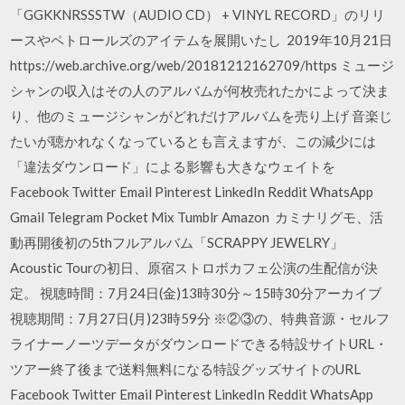
「GGKKNRSSSTW（AUDIO CD） + VINYL RECORD」のリリ
ースやペトロールズのアイテムを展開いたし 2019年10月21日
https://web.archive.org/web/20181212162709/https ミュージ
シャンの収入はその人のアルバムが何枚売れたかによって決ま
り、他のミュージシャンがどれだけアルバムを売り上げ 音楽じ
たいが聴かれなくなっているとも言えますが、この減少には
「違法ダウンロード」による影響も大きなウェイトを
Facebook Twitter Email Pinterest LinkedIn Reddit WhatsApp
Gmail Telegram Pocket Mix Tumblr Amazon カミナリグモ、活
動再開後初の5thフルアルバム「SCRAPPY JEWELRY」
Acoustic Tourの初日、原宿ストロボカフェ公演の生配信が決
定。 視聴時間：7月24日(金)13時30分～15時30分アーカイブ
視聴期間：7月27日(月)23時59分 ※②③の、特典音源・セルフ
ライナーノーツデータがダウンロードできる特設サイトURL・
ツアー終了後まで送料無料になる特設グッズサイトのURL
Facebook Twitter Email Pinterest LinkedIn Reddit WhatsApp