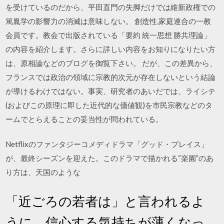
を受けているのだから、平田直門の失脚だけでは維新政権での
篤胤学の影響力の消滅は意味しない。 創造性,家庭連合の一教
会員です。教会で出版されている「要約 統一思想 勝共理論」
の内容を紹介します。さらに詳しい内容をお知りになりたい方
は、原相論などのブログを御覧下さい。 だが、この差異から、
フランスでは政治の領域に宗教的次元が存在しないという結論
が導けるわけではない。事実、研究者のあいだでは、ライシテ
(およびこの原理に即した近代的な価値観)を市民宗教などのタ
ームでとらえることの妥当性が問われている。
Netflixのファンタジーコメディドラマ「グッド・プレイス」
が、最終シーズンを迎えた。このドラマで描かれる“楽園”のあ
り方は、天国のような
「近ごろの若者は」と言われるよ
うに、信心する気持ちが薄くなっ