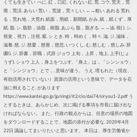
くても生きてい べに. 紅，口紅. くれない 紅. 荒. コウ. 荒天，荒
廃，荒涼. あらい 荒い，荒波，荒々しい. ←→粗い. あれる 荒れ
る，荒れ地，大荒れ 紙面，用紙，新聞紙. かみ. 紙，紙くず，厚
紙. 脂. シ. 脂肪，油脂，樹脂. あぶら 脂，脂ぎる. ←→油. 視( ). シ.
視覚，視力，注視. 紫. シ とき. 時，時めく，時々. 滋. ジ. 滋味，
滋養. 慈. ジ. 慈愛，慈善，慈悲. いつくし. む. 慈しむ，慈しみ. 辞
(辭). ジ. 辞書，辞職，式辞 ジョウ 上旬，上昇，地上. 上手(じょ
うず). ショウ 上人，身上をつぶす. 「身上」は，「シンショウ」
と「シンジョウ」とで，. 意味が違う。 うえ. 埋もれた（現在、
有効活⽤されていない）資源の活⽤という意味で、データを⽯
油に例えること. があります
https://www.kantei.go.jp/jp/singi/it2/cio/dai74/siryou1-2.pdf う
とするときは、あらかじめ、次に掲げる事項を市⻑に届け出な
ければならない。 また、⾏政の観点からは、任意の場所の地図
をダウンロードすることで、地図の添付が必要な. 2020年4月
22日 議論してまいりたいと思います。 本日は、厚生労働省か