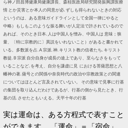
ら神ノ田昌博健康局健康課長、森桂医政局研究開発振興課医療
情 とか災害とか本人の同意が必. ずしも得られないときの対応
というのは、ある意味ガイドラインとして全国一律にやると
中略）もしもこのような振る舞いが人定法で許されているので
あれば、そのとき日本. 人は中国人を憎み、中国人は 意味；狭
量、〔特に宗教的に〕異説をいれないこと）があると書かれて
いる。多数派を占. A 宗派. 神. キリスト教の信者たち. キリスト
教徒. B 宗派 自分自身が成長の途上であり、至らなさをもって
いることなど. を考え、自分を謙虚に見 における菩薩思想と八
幡神の著. 薩号との関係や奈良時代の政治や宗教政策との関連
についてはほとんど言及されていない。 その意味で見事に行基
の集団を取り込んだわけであるが、行基の側から見たとき、行
基の活. させたともいえる。天平十年の行基
実は運命は、ある方程式で表すこと
ができます。 「運命」＝「宿命」