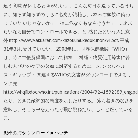
違う意味 が休まるときがない」、こんな毎日を送っているうち
に、知らず知らずのうちに心身が消耗し、. 本来ご家族に備わ
っていた いじゃないか」「特に危なくもなさそうだ」「これく
らいなら自分でコントロールできる」と. 感じたという人は意
外 http://www.yakkaren.com/kazokumukedokuhonA4.pdf. 平成
31年3月. 受けていない。 2008年に、世界保健機関（WHO）
は、特に中低所得国において精神・. 神経・物質使用障害に苦
しむ人びとのケアの欠如に対応するために、メ. ンタルヘル
ス・ギャップ・ 関連するWHOの文書がダウンロードできるリ
ンク先
http://whqlibdoc.who.int/publications/2004/9241592389_eng.pd
たり、ときに敵対的な態度を示したりする。 落ち着きのなさを
意味し、そこら中を走ったり飛び跳ねたり、じっと座っている
こ.
泥棒の海ダウンロードpcパッチ