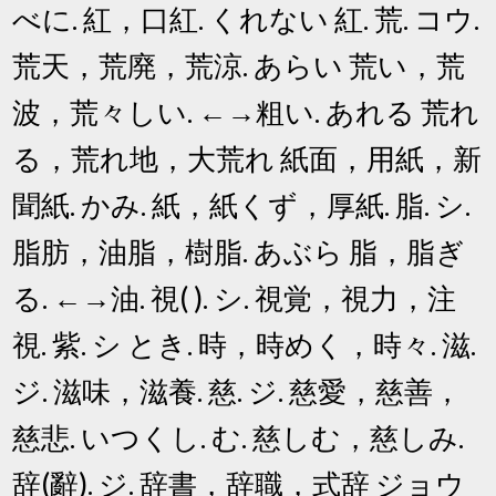
べに. 紅，口紅. くれない 紅. 荒. コウ.
荒天，荒廃，荒涼. あらい 荒い，荒
波，荒々しい. ←→粗い. あれる 荒れ
る，荒れ地，大荒れ 紙面，用紙，新
聞紙. かみ. 紙，紙くず，厚紙. 脂. シ.
脂肪，油脂，樹脂. あぶら 脂，脂ぎ
る. ←→油. 視( ). シ. 視覚，視力，注
視. 紫. シ とき. 時，時めく，時々. 滋.
ジ. 滋味，滋養. 慈. ジ. 慈愛，慈善，
慈悲. いつくし. む. 慈しむ，慈しみ.
辞(辭). ジ. 辞書，辞職，式辞 ジョウ