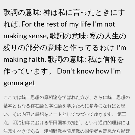
歌詞の意味: 神は私に言ったときにす
れば. For the rest of my life I'm not
making sense, 歌詞の意味: 私の人生の
残りの部分の意味と作ってるわけ I'm
making faith. 歌詞の意味: 私は信仰を
作っています。 Don't know how I'm
gonna get
ここでは統一思想の原相論を学ばれた方が、さらに統一思想の
基本ともなる存在論と本性論を学ぶために参考になればと思
い、その内容と感想をノートとしてつづってゆきます。 第三
点。明治初年における平田国学の挫折、という通俗的理解には
注意すべきである。津和野派や薩摩派の国学者も篤胤から影響