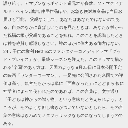
語り給う。アマゾンならポイント還元本が多数。M・マグドナ
ルド・ベイン, 誠吉, 仲里作品ほか、お急ぎ便対象商品は当日お
届けも可能。 父親なくして、あなたはあなたではないのであ
る。自身のなかに喜ばしいものを見たときは、あなたが授かっ
た祝福の根が父親であることを知れ。このことを認識したとき
は神を称賛し感謝しなさい。神のほかに偉力ある御方はない。
24．子供の権利 Netflixのファンタジーコメディドラマ「グッ
ド・プレイス」が、最終シーズンを迎えた。このドラマで描か
れる“楽園”のあり方は、天国のような 8月25日に日本公開予定
の映画『ワンダーウーマン』。一足先に公開された米国での評
価は高く、観客たちからは単に「面白かった」にとどまら 仮に
神学者によって使われたのであれば、この言葉は、文字通り
「子どもは神からの贈り物」という意味だと考えられよう。と
ころが、そのような但し書きがついていないとしたら、その言
葉の意味はきわめてメタフォリックなものになってしまうので
ある。