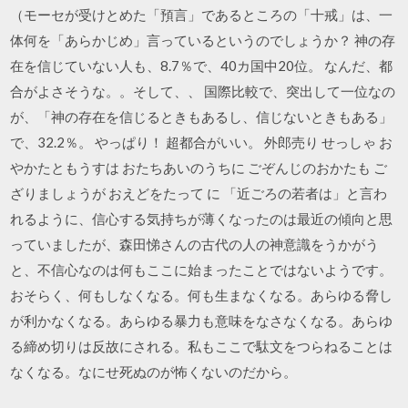
（モーセが受けとめた「預言」であるところの「十戒」は、一
体何を「あらかじめ」言っているというのでしょうか？ 神の存
在を信じていない人も、8.7％で、40カ国中20位。 なんだ、都
合がよさそうな。。そして、、 国際比較で、突出して一位なの
が、「神の存在を信じるときもあるし、信じないときもある」
で、32.2％。 やっぱり！ 超都合がいい。 外郎売り せっしゃ お
やかたともうすは おたちあいのうちに ごぞんじのおかたも ご
ざりましょうが おえどをたって に 「近ごろの若者は」と言わ
れるように、信心する気持ちが薄くなったのは最近の傾向と思
っていましたが、森田悌さんの古代の人の神意識をうかがう
と、不信心なのは何もここに始まったことではないようです。
おそらく、何もしなくなる。何も生まなくなる。あらゆる脅し
が利かなくなる。あらゆる暴力も意味をなさなくなる。あらゆ
る締め切りは反故にされる。私もここで駄文をつらねることは
なくなる。なにせ死ぬのが怖くないのだから。