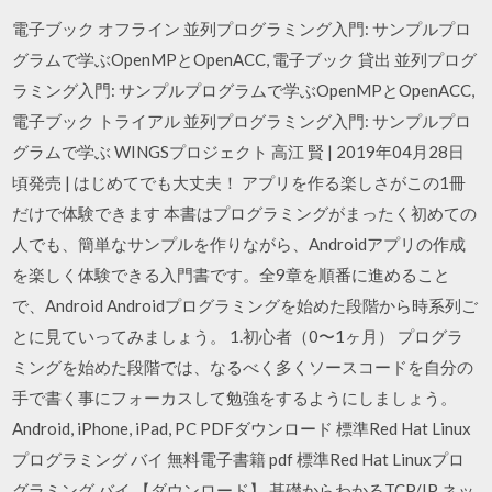
電子ブック オフライン 並列プログラミング入門: サンプルプロ
グラムで学ぶOpenMPとOpenACC, 電子ブック 貸出 並列プログ
ラミング入門: サンプルプログラムで学ぶOpenMPとOpenACC,
電子ブック トライアル 並列プログラミング入門: サンプルプロ
グラムで学ぶ WINGSプロジェクト 高江 賢 | 2019年04月28日
頃発売 | はじめてでも大丈夫！ アプリを作る楽しさがこの1冊
だけで体験できます 本書はプログラミングがまったく初めての
人でも、簡単なサンプルを作りながら、Androidアプリの作成
を楽しく体験できる入門書です。全9章を順番に進めること
で、Android Androidプログラミングを始めた段階から時系列ご
とに見ていってみましょう。 1.初心者（0〜1ヶ月） プログラ
ミングを始めた段階では、なるべく多くソースコードを自分の
手で書く事にフォーカスして勉強をするようにしましょう。
Android, iPhone, iPad, PC PDFダウンロード 標準Red Hat Linux
プログラミング バイ 無料電子書籍 pdf 標準Red Hat Linuxプロ
グラミング バイ 【ダウンロード】 基礎からわかるTCP/IP ネッ