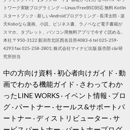
トワーク実験プログラミング ―Linux/FreeBSD対応 無料 Kotlin
スタートブック - 新しいAndroidプログラミング - 長澤太郎 - 楽
天Koboなら漫画、小説、ビジネス書、ラノベなど電子書籍が
スマホ、タブレット、パソコン用無料アプリで今すぐ読める。
本社 〒950-3122 新潟市北区西名目所4083-6 tel 025-259-
4293 fax 025-258-2801; 株式会社マイナビ出版 販売部 c&r研
究所担当
中の方向け資料​ · 初心者向けガイド · 動
画でわかる機能ガイド · さわってわか
ったLINE WORKS · イベント情報 · ブロ
グ · パートナー · セールス&サポートパ
ートナー · ディストリビューター · サ
ービスパートナー · パートナープログ