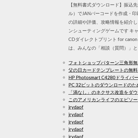
【無料書式ダウンロード】振込先銀行口
ル）でJANバーコードを作成・印刷
の詳細や評価、攻略情報を紹介し
ンシューティングゲームです キ
CDダイレクトプリント for c
は、みんなの「相談（質問）」と
フォトショップパターン三角形無
父の日カードテンプレートの無料
HP Photosmart C4280ド
PC 32ビットのダウンロードの
「渦なし」のネクサス改造をダウ
このアメリカンライフのエピソー
jrydaof
jrydaof
jrydaof
jrydaof
jrydaof