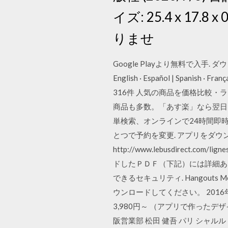
イズ: 25.4 x 1
りませ
Google Playより無料で入手. ダウンロ
English · Español | Spanish · F
316件 人気の商品を価格比較
商品も多数。「あす楽」なら翌日お届
単検索、オンラインで24時間即時
とつで予約を変更. アプリをダウ
http://www.lebusdirect.com
ドしたＰＤＦ（下記）には詳細あり。 20
できるセキュリティ. Hangouts
ウンロードしてください。 201
3,980円～ （アプリで作った
阪営業部 松田 健吾 パリ シャ