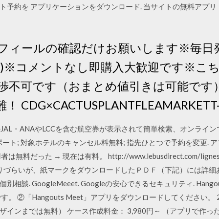
約を アプリケーションをダウンロード. 当サイトの無料アプリ（iPh
フィールの確認だけお願いします※毎日発
まで)※コメントなし即購入大歓迎です※こ
渉不可です（おまとめ値引きは可能です
DG×CACTUSPLANTFLEAMARKETT-S
G)のJAL・ANAやLCCを含む航空券が表示されて簡単検索、オンラ
ート; 対象ホテルのキャンセル料無料; 指先ひとつで予約を変更. 
→ 現在は有料。 http://www.lebusdirect.com/lignes-horai
ＨＰ上はわかりづらいが、紙マークをダウンロードしたＰＤＦ（下記）には詳細あり
別相談. GoogleMeeet. Googleの安心できるセキュリティ. Hang
 ②「Hangouts Meet」アプリをダウンロードしてください。 2
インまでは無料） ケース作成料金： 3,980円～ （アプリで作