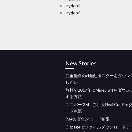
jrydaof
jrydaof
New Stories
完全無料のcl自動ポスターをダウン
したい
無料で2017年にMinecraftをダウ
する方法
ユニバースvhs赤巨人Final Cut Pr
ード急流
Ps4のダウンロード制限
Gitpageでファイルダウンロードデ