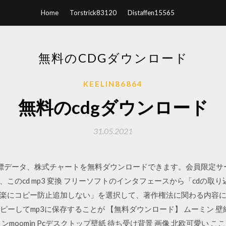
Home
Torstrick83120
Distaffen15565
無料のCDGダウンロード
KEELIN86864
無料のcdgダウンロード
31.05.2021
標データ、株式チャートを無料ダウンロードできます。会員限定サービス
19 · その後、このcd mp3 変換 フリーソフトのインタフェースから「c
楽にコピー防止追加しない」を選択して、著作権法に関わる内容
ピーしてmp3に保存することが 【無料ダウンロード】 ムーミン 壁紙 P
ournal ムーミンmoomin Pcデスクトップ壁紙 待ち受け背景 画像 北欧可