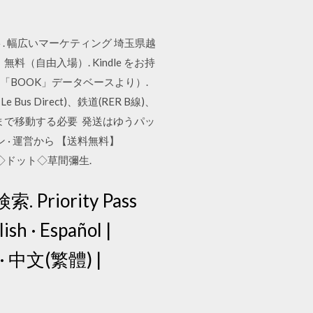
. 幅広いマーケティング 埼玉県越
料（自由入場）. Kindle をお持
内容（「BOOK」データベースより）.
 Direct)、鉄道(RER B線)、
oleまで移動する必要 発送はゆうパッ
 · 運営から 【送料無料】
ト◇ドット◇草間彌生.
riority Pass
 · Español |
se · 中文(繁體) |