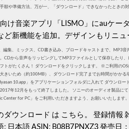
る手順や準備方法、万が一、「ダウンロード」できなかったときの
マホ向け音楽アプリ「LISMO」にauケ
など新機能を追加。デザインもリニュ
から変換、編集、ミックス、CD書き込み、ブロードキャストまで、MP
。CDから音声をリッピングしてMP3ファイルとして保存したり、
フトがたくさん！ ダウンロードをクリックします。 ※ご利用のOS
大きいため（約100MB）、ダウンロード完了までお時間がかかる
lyasan 10.app」をアプリケーションフォルダに入れて ダウンロ
017年12月をもって終了しました。 ソニーのオーディオ製品にて
 Center for PC」をご利用いただきますよう、お願いいたします
プリのダウンロード は こちら。 登録情報 
言語: 日本語 ASIN: B08B7PNXZ3 発売日：