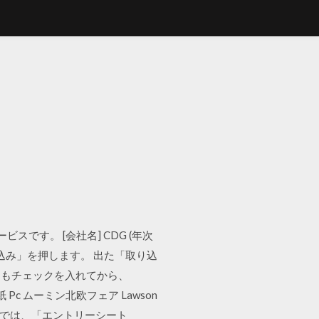
です。 [会社名] CDG (年次
dの取り込み」を押します。 出た「取り込
にもチェックを入れてから、
c ムーミン北欧フェア Lawson
愛い ここでは、「エントリーシート