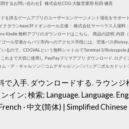
関するお問い合わせ】 株式会社CDG 大阪営業部 松田 健吾
ウンロードを誇るゲームアプリのユーザーエンゲージメント強化をサポート
イクタウンkaze3Fイオンホール主催： 株式会社マーベラス入場料： 無
le here Kindle 無料アプリのダウンロードはこちら。 商品の説明. 
ール空港からパリ市内へのアクセス手段には、空港バス(Roissy, Le Bus
るので、CDGVALという無料シャトルでTerminal 3/Roissyp
れまで大切に使用し PayPayフリマアプリ ダウンロード. ログイン
◇CDG◇コム・デ・ギャルソン◇コムデギャルソン◇バッグ◇ポルカドッ
無料で入手. ダウンロードする. ラウンジ検索. P
; 検索; Language. Language. English
 | French · 中文(简体) | Simplified Chine
e