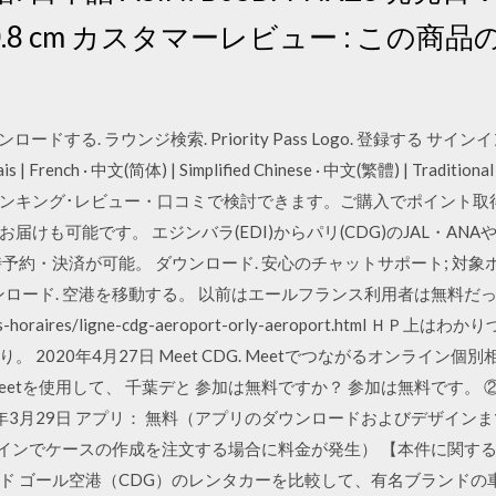
7.8 x 0.8 cm カスタマーレビュー : 
ードする. ラウンジ検索. Priority Pass Logo. 登録する サインイン; 検
rançais | French · 中文(简体) | Simplified Chinese · 中文(繁體) | Tradi
・ランキング･レビュー・口コミで検討できます。ご購入でポイント
けも可能です。 エジンバラ(EDI)からパリ(CDG)のJAL・AN
予約・決済が可能。 ダウンロード. 安心のチャットサポート; 対象
ンロード. 空港を移動する。 以前はエールフランス利用者は無料だっ
/lignes-horaires/ligne-cdg-aeroport-orly-aeroport.ht
20年4月27日 Meet CDG. Meetでつながるオンライン個別相談. Go
 Meetを使用して、 千葉デと 参加は無料ですか？ 参加は無料です。 ②「
6年3月29日 アプリ： 無料（アプリのダウンロードおよびデザイン
デザインでケースの作成を注文する場合に料金が発生） 【本件に関する
ルル ド ゴール空港（CDG）のレンタカーを比較して、有名ブランド