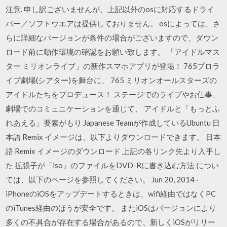
注意. 申し訳ございませんが、上記以外のosに対応するドライ
バー／ソフトウエアは提供しておりません。 osによっては、さ
らに詳細なバージョンが条件の場合がございますので、ダウン
ロード前に動作環境の確認をお願い致します。 ‎「アイドルマス
ター ミリオンライブ」の新作スマホアプリが登場！ 765プロラ
イブ劇場(シアター)を舞台に、 765 ミリオンオールスターズの
アイドルたちをプロデュース！ ステージでのライブやお仕事、
劇場でのコミュニケーションを通じて、 アイドルと「もっとふ
れあえる」要素がもり Japanese Teamが作成しているUbuntu 日
本語 Remix イメージは、以下よりダウンロードできます。 日本
語 Remix イメージのダウンロード 上記の各リンク先より入手し
た 拡張子が「iso」のファイルをDVD-Rに書き込む方法 につい
ては、以下のページを参照してください。 Jun 20, 2014 ·
iPhoneのiOSをアップデートするときは、wifi経由ではなくPC
のiTunes経由のほうが安全です。 またiOSはバージョンにより
多くの不具合が存在する場合があるので、新しくiOSがリリー