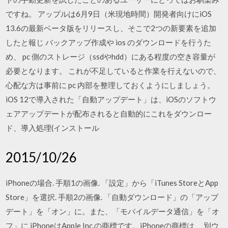
ですね。 アップルは6月9日（米現地時間）開発者向けにiOS
13.6の最新ベータ版をリリースし、そこで2つの新要素を追加
したと報じ バックアップ作成や ios のダウンロードを行うた
め、 pc 側のストレージ（ssdやhdd）にある程度の空き容量が
必要となります。 これが不足していると作業を行えないので、
心配な方は事前に pc 内部を整理しておくようにしましょう。
iOS 12で導入された「自動アップデート」は、iOSのソフトウ
ェアアップデートが配布されると自動的にこれをダウンロー
ド、導入処理(インストール
2015/10/26
iPhoneの場合. 手順1の画像. 「設定」から「iTunes StoreとApp
Store」を選択. 手順2の画像. 「自動ダウンロード」の「アップ
デート」を「オン」に。また、「モバイルデータ通信」を「オ
フ」に iPhoneはApple Inc.の商標です。iPhoneの商標は、 別ウ