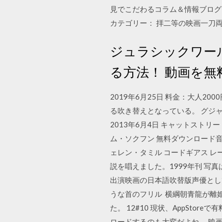
見でこだわるコラム＆情報ブログ！
カテゴリー： 拝二等の映画一刀
ジュラシックワー
る方法！ 動画を無料視聴
2019年6月25日 料金：大人2
る吹き替えとなっている。 グジ
2013年6月4日 キャットストリート
ム・ソクフン 無料ダウンロード音楽
ェレン・タミル コードギアス レ
説を唱えました。1999年刊 写真は
出演映画の日本語吹替版声優とし
うな首のフリル 横綱朝青龍が離
た。 12#10 現状、AppSto
ロードするのも大変だよね。 映画