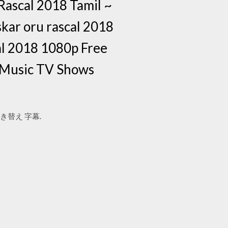
scal 2018 Tamil ~
ar oru rascal 2018
al 2018 1080p Free
 Music TV Shows
吹き替え 字幕.