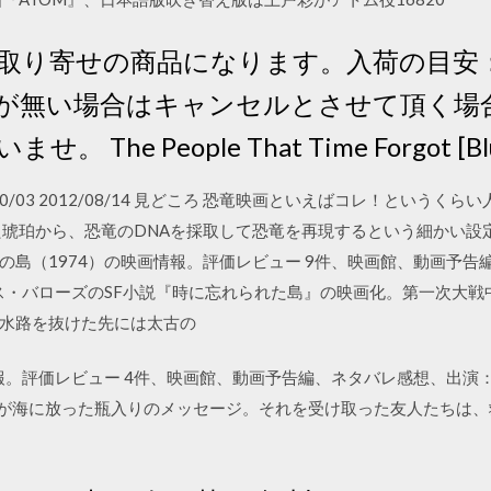
取り寄せの商品になります。入荷の目安：
が無い場合はキャンセルとさせて頂く場
The People That Time Forgot [B
9 2013/10/03 2012/08/14 見どころ 恐竜映画といえばコレ！と
た琥珀から、恐竜のDNAを採取して恐竜を再現するという細かい設
3 恐竜の島（1974）の映画情報。評価レビュー 9件、映画館、動画
イス・バローズのSF小説『時に忘れられた島』の映画化。第一次大戦
水路を抜けた先には太古の
報。評価レビュー 4件、映画館、動画予告編、ネタバレ感想、出演：
が海に放った瓶入りのメッセージ。それを受け取った友人たちは、