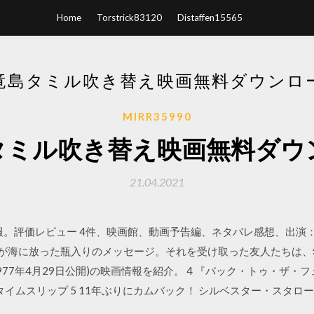
Home
Torstrick83120
Distaffen15565
竜島タミル吹き替え映画無料ダウンロ
MIRR35990
タミル吹き替え映画無料ダウ
21.04.2021
報。評価レビュー 4件、映画館、動画予告編、ネタバレ感想、出演：
が海に放った瓶入りのメッセージ。それを受け取った友人たちは、
説(1977年4月29日公開)の映画情報を紹介。 4 『バック・トゥ・ザ・
年にタイムスリップ 5 11年ぶりにカムバック！ シルベスター・ス