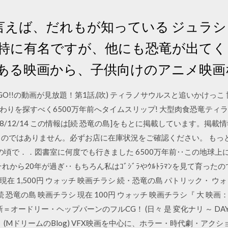
言えば、だれもが知っている ジュラシ
が特に有名ですが、他にも恐竜が出て
がある映画から、子供向けのアニメ映画
へGO!!の動画が見放題！第1話,(吹) ティラノサウルスと追いかけ
わりを探すべく6500万年前へタイムスリップ! 大型肉食恐竜ティ
8/12/14 この情報は[続 恐竜の島]をもとに掲載しています。掲
のではありません。必ずお店に在庫状況をご確認ください。 もっと
頃で．．図書室に何度でも行きました 6500万年前‥この地球上に
から20年が過ぎ‥ もちろん私はｺﾞｼﾞﾗやｳﾙﾄﾗﾏﾝを見て育ったので､
 現在 1,500円 ウォッチ 映画チラシ 続・恐竜の島 パトリック・ ウォ
 続 恐竜の島 映画チラシ 現在 100円 ウォッチ 映画チラシ『 大 映画
新＝オードリー・ヘップバーンのフルCG！ (日々 是 変化ナリ ～ DAYS O
 (MドリームのBlog) VFX映画を中心に、ホラー・時代劇・ア