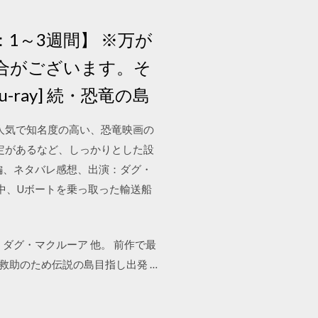
1～3週間】 ※万が
合がございます。そ
lu-ray] 続・恐竜の島
いうくらい人気で知名度の高い、恐竜映画の
定があるなど、しっかりとした設
予告編、ネタバレ感想、出演：ダグ・
中、Uボートを乗っ取った輸送船
ダグ・マクルーア 他。 前作で最
救助のため伝説の島目指し出発 …