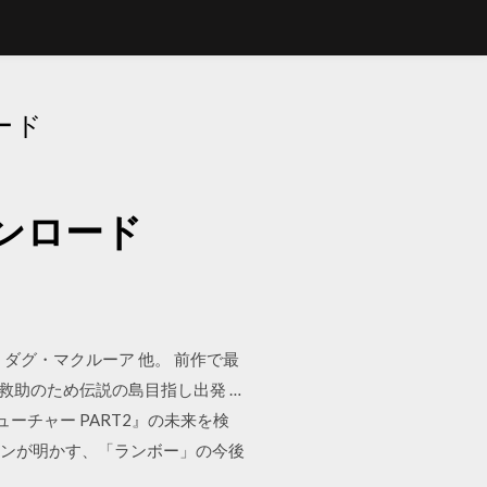
ード
ンロード
ダグ・マクルーア 他。 前作で最
救助のため伝説の島目指し出発 …
フューチャー PART2』の未来を検
タローンが明かす、「ランボー」の今後