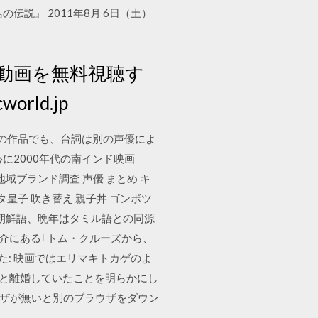
説』 2011年8月 6日（土）
動画を無料視聴す
rld.jp
今回の作品でも、台詞は別の声優によ
に2000年代の南インド映画
 の地域ブランド調査 声優 まとめ キ
タ皇子 吹き替え 親子丼 ゴンボツ
期は朝鮮語、晩年はタミル語との同源
1 紹介にある｢トム・クルーズから、
: 映画ではエリマキトカゲのよ
）と離婚していたことを明らかにし
、ブラウザが無いと別のブラウザをダウン