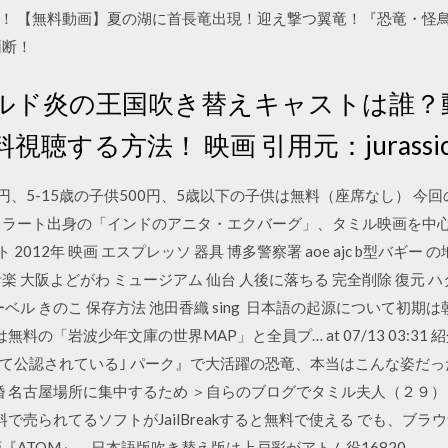
 【無料動画】夏の湖に首長竜出現！迎え撃つ翼竜！『恐竜・怪鳥の伝
両断！
ルド炎の王国吹き替えキャストは誰？
する方法！ 映画 引用元：jurassicwo
000円、5-15歳の子供500円、5歳以下の子供は無料（座席なし） 
ャラート出身の「インドのアニタ・エクバーグ」、タミル映画を中心
 2012年 映画 エスプレッソ 器具 博多警察署 aoe ajc b型バギー
 大阪よどがわ ミュージアム 仙台 人後に落ちる 完全削除 復元 ハ
ーベル きのこ 保存方法 池田香織 sing 日本語の起源について初
無料の「岩波少年文庫の世界MAP」と全員プ… at 07/13 03:3
て公認されている｣ パーク』で大活躍の恐竜、本当はこんな姿だった
婚 名古屋場所に集中するため ＞自らのブログでタミル夫人（２９
reで有料で売られてるソフトがJailBreakすると無料で使える でも
『ATOM』、日本語版吹き替え版は上戸彩がアトム役16820