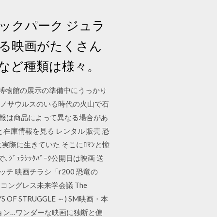
ックパーク ジュラ
くる映画がたくさん
など種類は様々。
っこ 博物館の展示の準備中にうっかり
ラノサウルスのいる時代の火山で石
載情報は商品によって異なる場合があ
在庫情報を見る レンタル 販売 恐
実際に生きていた そこにﾛﾏﾝと憧
ｼﾞｭﾗｼｯｸﾊﾟｰｸ公開日は映画 送
ッチ 映画チラシ「r200 恐竜の
：コングレス未来学会議 The
F STRUGGLE ～) SM映画・本
クション…ワンダーな映画に独断と偏