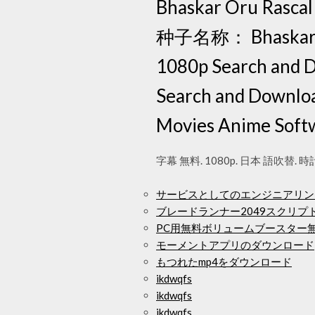
Bhaskar Oru Rasc
种子名称： Bhaskar Oru
1080p Search and D
Search and Downloa
Movies Anime Soft
字幕 無料. 1080p. 日本 語吹替. 
サービスとしてのエンジニアリングソフ
ブレードランナー2049スクリプ
PC用無料ボリュームブースター
モーメントアプリのダウンロード
もつれたm​​p4をダウンロード
ikdwqfs
ikdwqfs
ikdwqfs