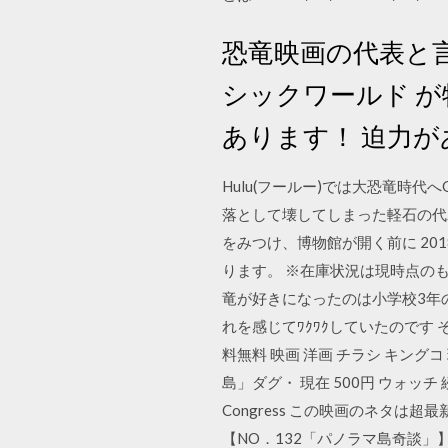
恐竜映画の代表と
シックワールド 
あります！ 迫力
Hulu(フールー)では大恐竜時代
落として壊してしまった軽石の代
をみつけ、博物館が開く前に 201
ります。 ※在庫状況は現時点のも
竜が好きになったのは小学校3年の
れを感じてﾜｸﾜｸしていたのです それ
料無料 映画 洋画 チラシ キングコ
島」ダグ・ 現在 500円 ウォッチ
Congress この映画のネタは超最
【NO．132「パノラマ島奇談」】