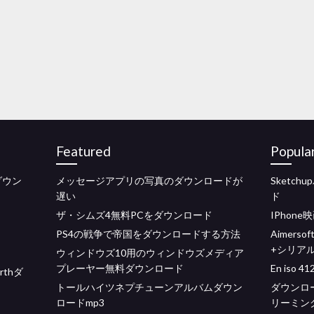
Featured
Popula
ダウン
メッセージアプリの写真のダウンロードが
Sketch
遅い
ド
ザ・シムズ4無料PCをダウンロード
IPhone
PS4の戦争で帝国をダウンロードする方法
Aimers
+シリア
ウィンドウズ10用のウィンドウズメディア
プレーヤー無料ダウンロード
En iso
rthダ
トールハイツネプチューンアルバムダウン
ダウンロー
ロードmp3
リーミン