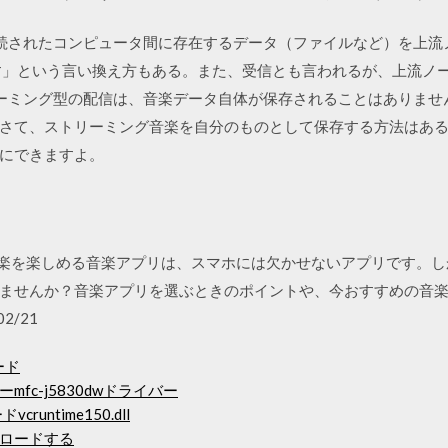
）は接続されたコンピュータ間に存在するデータ（ファイルなど）を上
す」という言い換え方もある。また、受信とも言われるが、上流ノ
ストリーミング型の配信は、音楽データ自体が保存されることはありま
さて、ストリーミング音楽を自分のものとして保存する方法はあ
にできますよ。
こでも音楽を楽しめる音楽アプリは、スマホには欠かせないアプリです
ませんか？音楽アプリを選ぶときのポイントや、今おすすめの音
02/21
ード
fc-j5830dwドライバー
vcruntime150.dll
ロードする