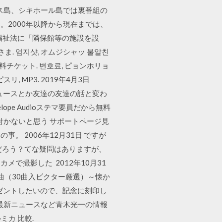
ロス島、シキホール島では裏番組の
。2000年以降から現在までは、
 会福祉法に「隣保館等の施設を設
. 엄지샷, オムジシャッ 불알친
無料チケット. 변호료, ピョンホリョ
, MP3. 2019年4月3日
クニュースとか友達の友達の話と変わ
ope Audioステマ要員だから無料
付かないと思う サポートページ見
 2006年12月31日 ですが
だろう？てな疑問はありますが、
で撮影した 2012年10月31
歌謡曲（30曲入ビクター厳選）～懐か
レゼントしたいので、記念に刻印し
・最新ニュースなど青木光一の情報
ルミカ 比較.