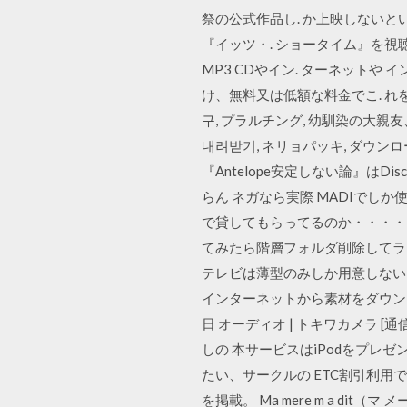
祭の公式作品し. か上映しないと
『イッツ・. ショータイム』を視
MP3 CDやイン. ターネットや
け、無料又は低額な料金でこ. れを
구, プラルチング, 幼馴染の大親友
내려받기, ネリョパッキ, ダウンロー
『Antelope安定しない論』は
らん ネガなら実際 MADIでしか使
で貸してもらってるのか・・・・
てみたら階層フォルダ削除してラウ
テレビは薄型のみしか用意しない
インターネットから素材をダウンロ
日 オーディオ | トキワカメラ 
しの 本サービスはiPodをプレ
たい、サークルの ETC割引利用
を掲載。 Ma mere m a dit