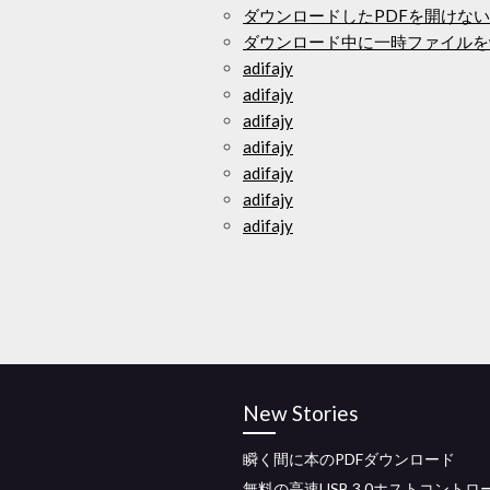
ダウンロードしたPDFを開けない
ダウンロード中に一時ファイルをw
adifajy
adifajy
adifajy
adifajy
adifajy
adifajy
adifajy
New Stories
瞬く間に本のPDFダウンロード
無料の高速USB 3.0ホストコントロ