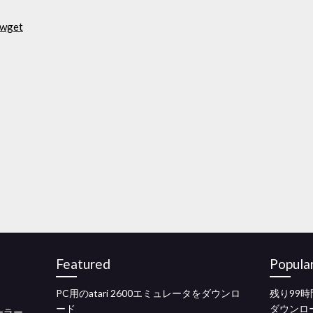
get
Featured
Popula
PC用のatari 2600エミュレータをダウンロ
残り99
ード
ダウンロ
ーラー