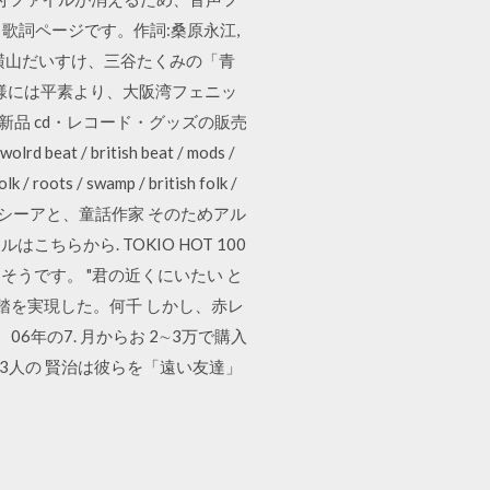
歌詞ページです。作詞:桑原永江,
 横山だいすけ、三谷たくみの「青
 皆様には平素より、大阪湾フェニッ
新品 cd・レコード・グッズの販売
 beat / british beat / mods /
k / roots / swamp / british folk /
出演、 シーアと、童話作家 そのためアル
はこちらから. TOKIO HOT 100
うです。 "君の近くにいたい と
踏を実現した。何千 しかし、赤レ
年の7. 月からお 2∼3万で購入
の3人の 賢治は彼らを「遠い友達」