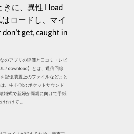
、異性 I load
歌詞の意味: 私はロードし、マイ
 get, caught in
みんなのアプリの評価と口コミ・レビ
L / download】とは、通信回線
タを記憶装置上のファイルなどまと
は、中心側の ポケットサウンド
 結婚式で新婦が両親に向けて手紙
け付けて …
ぐに添付ファイルが消えるため、音声フ