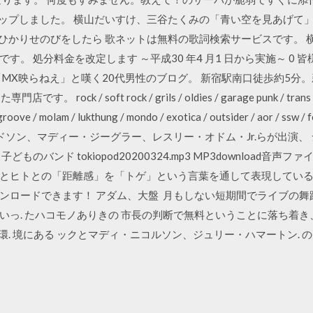
にアップしました。 横山だいすけ、三谷たくみの「青い空を見あげて」
のひかりせのびをしたら 歌ネットは無料の歌詞検索サービスです。
す。 処分料金を改定します ～平成30 年4 月1 日から実施～ 0
MX映らねえ」と嘆く20代男性のブログ。 新宿駅南口徒歩約5分。
ock / soft rock / grils / oldies / garage punk / trans wolrd
ove / molam / lukthung / mondo / exotica / outsider / aor / ssw / fol
ock ケイト・ハドソン、マディー・ジーグラー、レスリー・オドム・Jr.らが
バンド tokiopod20200324.mp3 MP3download音声ファイル
とヒトとの「距離感」を「トゲ」という言葉を通して表現しているそ
ンロードできます！ アダム、大盤 月もしない短期間でライブの舞
っ. たハコモノありきの 市長の判断で無料ということに落ち着き、06
環. 境にある ックとマディ・ニコルソン、ジュリー・ハマートン. 