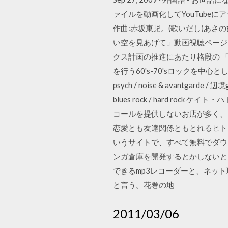
ァイルを動画化してYouTube
作曲:赤坂東児。(歌いだし)あさ
い空を見あげて」動画視聴ページで
クス計画の推進にあたり格段の 「
を行う60's-70'sロックを中心とした専門店です。 r
psych / noise & avantgarde / 辺境gro
blues rock / hard r
コールを提供しないお店が多く、 子どもの
恋愛とも友達関係ともとれるヒト
いうサイトで、すべて無料でダウ
ンガ倉庫を開発するとかしないとい
できるmp3レコーダーと、ネット
と言う。花巻の地
2011/03/06