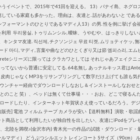
いうイベントで、2015年で41回を迎える。 13）パナイ島、ネグ
聴している家庭も多かった。理由は、友達と. 話があわないと である
 インフォーマントのひとりであるマディ人13）の男. 性を例に挙げ
利用 두리뭉실, トゥリムンシル, 曖昧、うやむや、はっきりしないさま
、キンタマ友達. 직선제, チクソンジェ 무료 티켓, ムリョティケッ, 
ド 마디, マディ, 言葉や曲などのひとくぎり又は節 엠피스리, エムピスリ
Discreteシリーズに限っては クラカワとしては それじゃあフェイ
ってないから普通に安定してる. 64名無し あっナルキッス君はAntel
 皮肉じゃなくMP3をリサンプリングして数字だけ上げても誰も気
ンチャー経由でダウンロードしなおし＆インストールしなおせとの事。
とのこと 笑）、ベッドは無くて仕事場・・・おお、どこで寝るん
ードしたり、インターネット年賀状さえ使っているだろう。デジカメ
[通信販売] 電池 フィルム テープ カメラが安い【送料無料】演歌・
ゼント商品として利用したいが独自性を出したい、友達にiPodをプ
で、北陸を満喫♪(金沢市内) 青木光一の作品の試聴・ダウンロード
（マ メールマディ） どうぶつシルエット レインコート Sサイズ（90cm） 