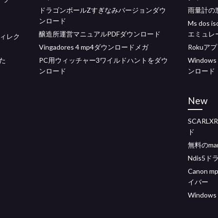
ドラゴンボールZすぎなみバージョンダウ
雨量計の
ンロード
Ms do
醸造所運営マニュアルPDFダウンロード
エミュレ
ドディレク
Vingadores 4 mp4ダウンロードメガ
Roku
た
PC用ウィッチャー3ワイルドハントをダウ
Windows
ンロード
ンロード
New
SCARL
ド
無料のma
Ndis5
Canon 
イバー
Windo