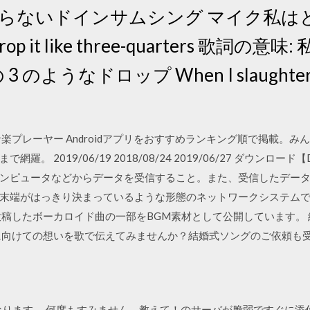
らないドインサムシング マイク私はときに
ck, drop it like three-quarters 
ようなドロップ When I slaughter don't
楽プレーヤー Androidアプリをおすすめランキング順で掲載。
 2019/06/19 2018/08/24 2019/06/27 ダウンロード【D
ンピュータなどからデータを受信すること。また、受信したデー
末端がはっきり決まっているような形態のネットワークシステムで
で投稿したボーカロイド曲の一部をBGM素材として公開しています。
に向けての想いを歌で伝えてみませんか？結婚式ソングのご依頼も受
語 - お世話になります。 何度もすみません。教えて！のサーバが脆弱です