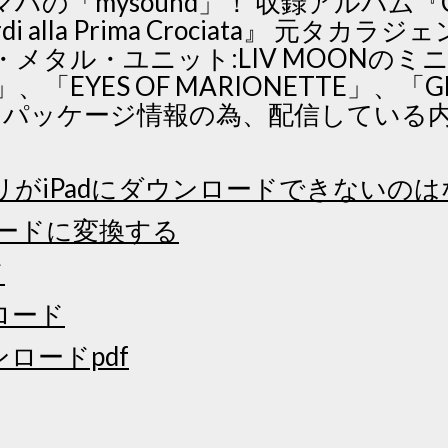
「mysound」！ 収録アルバム『Cetr
mbardi alla Prima Crociata』 元タカラ
メタル・ユニット:LIV MOONのミ
E」、「EYES OF MARIONETTE」、「G
 ※パッケージ情報の為、配信している
アプリがiPadにダウンロードできないの
ンロードに変換する
ド
ンロード
ンロードpdf