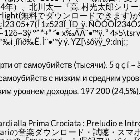
84年）、北川太一『高. 村光太郎シリ
verlight(無料でダウンロードできます
¿Ì23 05+7(Í 1z523Î_ÏÐ_ÿ. ÑÒÓÔÌ234Õ
2ô~3ÿ °” *+“ ”• x‰ÃÄ¨•™ÿ. ³ 4»5\tsrv
ì¸íîïð‰Ë. Ì¨•™ÿ ÿ. YZ[\šôÿÿ_9:dnj:;
и от самоубийств (тысячи). 5 q ç í ~ ä. 
моубийств с низким и средним уров
ким уровнем доходов. 197 200 (24,5%)
di alla Prima Crociata : Preludio e Int
f-Ferrariの音楽ダウンロード・試聴・