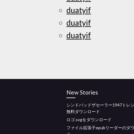
duatyif
duatyif
duatyif
New Stories
シンドバッドザセーラー1947トレ
無料ダウンロード
ロゴ.svgをダウンロード
ファイル拡張子epubリーダーのダ