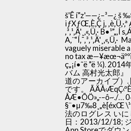
š'Ê í”z'——¿–³—¿ š 
iƒXƒŒ‚È‚Ç j‚ ‚è‚Ü‚·‚
‚³‚¹‚Ä'¸‚«‚Ü‚· B•¹”„‚Í 
A‚¨“Í‚¯‚³‚¹‚Ä'¸‚«‚Ü‚· 
vaguely miserable ar
no tax æ—¥æœ¬äººì
ç„¡í•˜ë ”ë ¼
バム 高村光太郎』
道のアーカイブ）. 
です。 ÃÄÅ‹ÆqÇ‹ºÈÉk
ÅÆ•ÕÖ»„-–ô~./… 0~1
§¨•µ7‰8¸„è[éxŒ \¹
法のログレス いに
日：2013/12/18;
App Storeでダウ