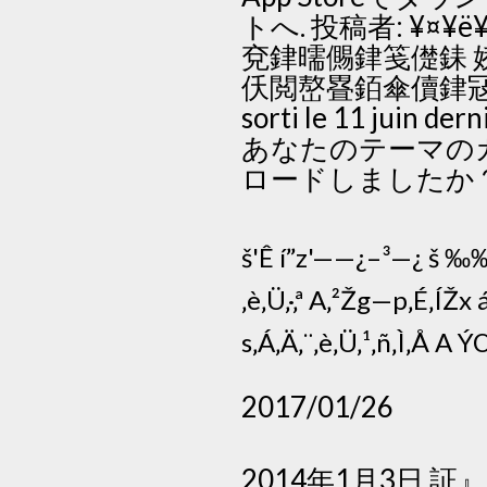
トへ. 投稿者: ¥¤¥ë¥
兗銉曘儩銉笺儊銇 
仸閲嶅疂銆傘儥銉冦儔銇 í銇 
sorti le 11 juin de
あなたのテーマの
ロードしましたか
š'Ê í”z'——¿–³—¿ š ‰‰
‚è‚Ü‚·‚ª A‚²Žg—p‚É‚ÍŽx 
s‚Á‚Ä‚¨‚è‚Ü‚¹‚ñ‚Ì‚Å A ÝŒÉ
2017/01/26
2014年1月3日 