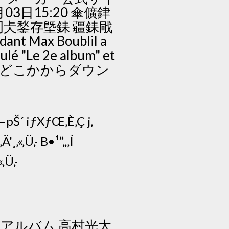
4月03日15:20 傘儣銉
仧鍫存墍銇 疆銇戙
t Max Boublil a
ulé "Le 2e album" et
どこかからダウン
—pŠ´ iƒXƒŒ‚È‚Ç j‚
'¸‚«‚Ü‚· B•¹”„‚Í
«‚Ü‚·
学アルバム 高村光太