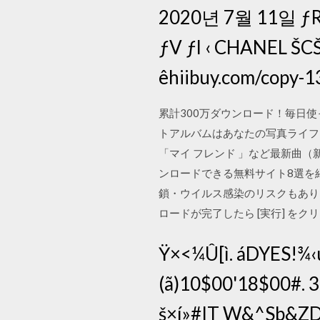
2020년 7월 11일 ƒRƒs
ƒV ƒl ‹ CHANEL ŠCŠO
êhiibuy.com/copy-
累計300万ダウンロード！毎日
トアルバムはあなたの写真ライフを
「マイ フレンド 」など最新曲（
ンロードできる無料サイト8選を
鎖・ウイルス感染のリスクもあります
ロードが完了したら [実行] をクリ
Ÿ×<¼Û[ì. áDYES!¾‹
(ã)10$00'18$00#.
š×í»#IT W&^Sb&ZD