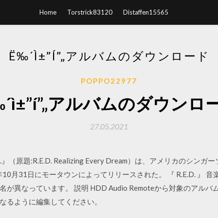
Home
Torstrick83120
Distaffen15565
Ë‰´Ì±”Í”„アルバムのダウンロード
POPPO22977
‰´ì±”í”„アルバムのダウンロ
27.05.2021
R.E.D.』（原題:R.E.D. Realizing Every Dream）は、アメリカ
10月31日にモータウンによってリリースされた。 『 R.E.D. 』
異なっています。 説明 HDD Audio Remoteから対象のア
なるように編集してください。