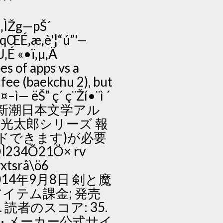
 ‚ÌŽg—pŠ´
n'qŒÉ‚æ‚è'¦“ú”'—
”J‚É «•ï‚µ‚Ä
pes of apps vs a
 fee (baekchu 2), but
— ëŠ” ç´ ç¨Ží•¨ì ´
年）、『新潮日本文学アル
村光太郎シリーズ 報
ロードできます)が必要
ÔÌ234Õ21Ö× rv
xtsrâ\ö6
j:; 2014年9月8日 剣と魔
イテム課金; 発売
. 読者のスコア: 35.
ジへ · メーカー公式サイ