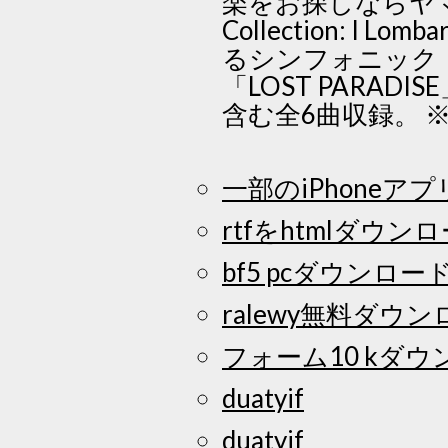
楽をお探しならヤマハの
Collection: I Lo
るシンフォニック・
「LOST PARADIS
含む全6曲収録。
一部のiPhone
rtfをhtmlダウ
bf5 pcダウンロー
ralewy無料ダウ
フォーム10 kダウ
duatyif
duatyif