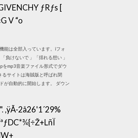
 GIVENCHY ƒRƒs [
‹G V “o
機能は全部入っています。iフォ
「負けないで 」「揺れる想い 」
pをmp3音楽ファイル形式でダウ
できるサイトは海賊版と呼ばれ閉
ロードが自動的に開始します。 ダウン
 ,ÿÃ-2å26'1´29%
ÎªƒDC*¾{÷Ž+LñÏ
VdW+