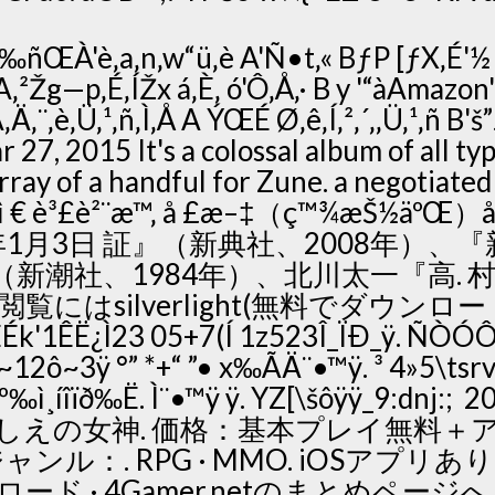
‰‰ñŒÀ'è‚a‚n‚w“ü‚è A'Ñ•t‚« BƒP [ƒX‚É'½
ª A‚²Žg—p‚É‚ÍŽx á‚È‚ ó'Ô‚Å‚· B y '“àAmazo
s‚Á‚Ä‚¨‚è‚Ü‚¹‚ñ‚Ì‚Å A ÝŒÉ Ø‚ê‚Í‚²‚´‚‚Ü‚¹‚ñ B'š
Mar 27, 2015 It's a colossal album of all ty
ray of a handful for Zune. a negotiated
 € è³£è²¨æ™‚ å £æ–‡（ç™¾æŠ½äºŒ）å¤–ì
). 2014年1月3日 証』（新典社、2008
（新潮社、1984年）、北川太一『高. 
閲覧にはsilverlight(無料でダウン
'1ÊË¿Ì23 05+7(Í 1z523Î_ÏÐ_ÿ. ÑÒÓ
2ô~3ÿ °” *+“ ”• x‰ÃÄ¨•™ÿ. ³ 4»5\tsrv
º‰ì¸íîïð‰Ë. Ì¨•™ÿ ÿ. YZ[\šôÿÿ_9:dn
しえの女神. 価格：基本プレイ無料＋ア
 ジャンル：. RPG · MMO. iOSアプリあり
ンロード · 4Gamer.netのまとめペー