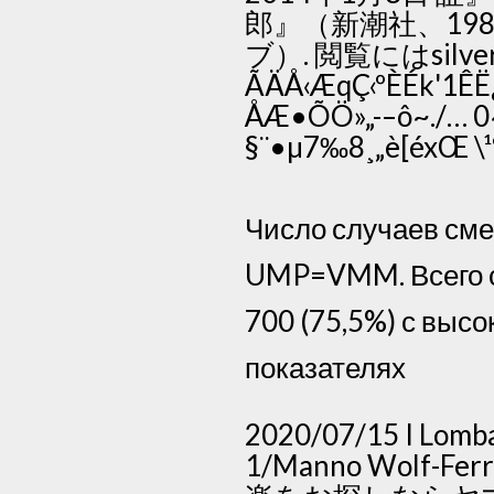
郎』（新潮社、19
ブ）. 閲覧にはsil
ÃÄÅ‹ÆqÇ‹ºÈÉk'1ÊË
ÅÆ•ÕÖ»„-–ô~./… 0~1
§¨•µ7‰8¸„è[éxŒ \¹º‰
Число случаев смерт
UMP=VMM. Всего са
700 (75,5%) с высо
показателях
2020/07/15 I Lombar
1/Manno Wol