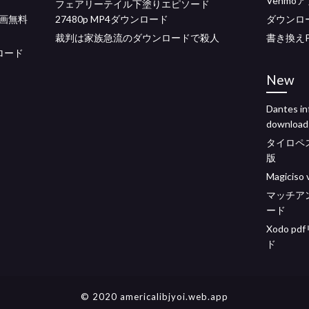
Venmo
フェアリーテイル下塗りエピソード
動画無料
27480p MP4ダウンロード
ダウンロ
裁判は家族急流のダウンロードで殺人
書き換え
ロード
New
Dantes inf
download
タイロペ
版
Magici
マッチア
ード
Xodo 
ド
© 2020 americalibjyoi.web.app