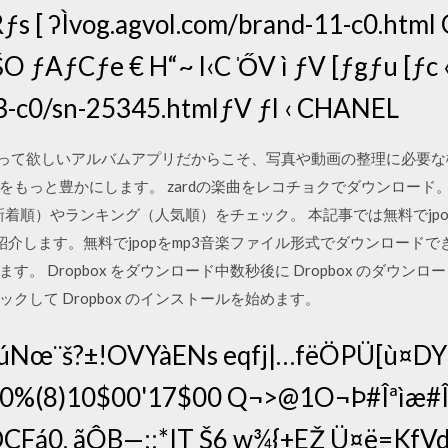
 [ ʔÌvog.agvol.com/brand-11-c0.html
 ƒAƒCƒe € H“~ l‹C ̍ŐV ì ƒV [ƒgƒu [ƒc 
13-c0/sn-25345.htmlƒV ƒl ‹ CHANEL
使って欲しいアルバムアプリだからこそ、写真や動画の整理に必要な
もっと豊かにします。 zardの楽曲をレコチョクでダウンロード。
新着順）やランキング（人気順）をチェック。 本記事では無料でjpo
紹介します。無料でjpopをmp3音楽ファイル形式でダウンロード
。 Dropbox をダウンロード中数秒後に Dropbox のダウン
ックして Dropbox のインストールを始めます。
úNœ¨š?±!OVYàENs eqfj|…fëÖPÜ[ù¤DY".
 30%(8)10$00'17$00 Q¬>@1O¬Þ#Îªìæ#
CFá0. ãÔB—;:*IT Š6 w¾{+EŽ Ü¤ë=Kf