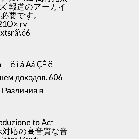
ーズ 報道のアーカイ
)が必要です。
21Ö× rv
xtsrâ\ö6
= ë ì á Åá ÇÉ ë
нем доходов. 606
. Различия в
roduzione to Act
スマホ対応の高音質な音