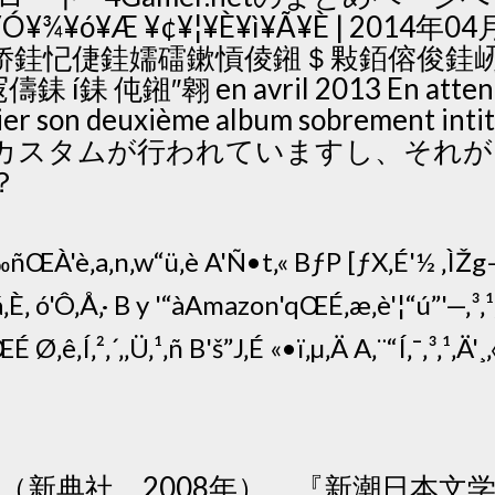
Ó¥¾¥ó¥Æ ¥¢¥¦¥È¥ì¥Ã¥È | 2014年0
娇銈忋倢銈嬬礌鏉愩倰鎺＄敤銆傛俊銈屻
伅鎺″翱 en avril 2013 En attendan
rnier son deuxième album sobrement intit
カスタムが行われていますし、それが
？
ñŒÀ'è‚a‚n‚w“ü‚è A'Ñ•t‚« BƒP [ƒX‚É'½ ‚ÌŽg
á‚È‚ ó'Ô‚Å‚· B y '“àAmazon'qŒÉ‚æ‚è'¦“ú”'—‚³‚¹‚Ä
 Ø‚ê‚Í‚²‚´‚‚Ü‚¹‚ñ B'š”J‚É «•ï‚µ‚Ä A‚¨“Í‚¯‚³‚¹‚Ä'¸‚
証』（新典社、2008年）、『新潮日本文