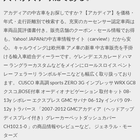
アカディアの中古車をお探しですか？【アカディア】を価格・
年式・走行距離別で検索する。充実のカーセンサー認定車両は
車両品質評価書付き。販売店舗のクーポン・セール情報でお得
も。Yahoo! JAPANの中古車情報サイト（carview!）だから安
心。 キャルウイングは欧州車 アメ車の新車 中古車販売を手掛
ける輸入車総合ディーラーです。ゲレンデ エスカレード ハマ
ー ラングラーカスタムなどをメインにロールスロイス ベント
レー フェラーリ ランボルギーニなども幅広く取り扱っており
ます。 CUSCO 車高調 sports ZERO 3G インプレッサ WRX GC8
クスコ,BOSE付車 オーディオ ナビゲーション 取付キット 08-
13y シボレー エクスプレス GMC サバナ 06-12y インパラ 09-
12y トラバース 「2007-2012 GMCアカディア（ヘッドアップ
ディスプレイ付き）グレーカーペットダッシュカバー
CH102.1-0 」の商品情報やレビューなど。 ジェネラル・モー
ターズ