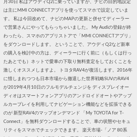
月30日 私はアウディQ2に乗っていますが、ナビの目的地設定
は主にMMI CONNECTアプリを使ってスマホで設定していま
す。 私は今回改めて、ナビのMAPの更新と併せてディーラー
で営業さんにやってもらっちゃいました。 My Audiの登録が終
わったら、スマホのアプリストアで「MMI CONNECTアプリ」
をダウンロードします。 ということで、アウディQ2など新車
の購入を検討中の方は、ディーラーに行く前に（もしくは行っ
たあとでも）ネットで愛車の下取り無料査定をしておくことを
激しくオススメしますよ。 トヨタRAV4が復活します。2016年
に惜しまれつつも日本市場から撤退した世界戦略SUVのRAV4
が2019年4月10日のフルモデルチェンジを ディスプレイオー
ディオはスマートフォンアプリのアンドロイドオートやアップ
ルカープレイを利用してナビゲーション機能などを拡張できる
のが 新型RAV4のマップオンデマンド 「My TOYOTA for T-
Connect」を無料ダウンロードすることで、車の状態やセキュ
リティをスマホでチェックできます。 楽天市場-「ノア 80系