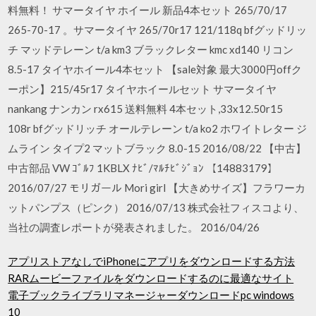
料無料！ サマータイヤ ホイール 新品4本セット 265/70/17
265-70-17 。サマータイヤ 265/70r17 121/118q bfグッドリッ
チ マッドテレーン t/a km3 ブラックレター kmc xd140 リコン
8.5-17 タイヤホイール4本セット 【sale対象 最大3000円offク
ーポン】215/45r17 タイヤホイールセット サマータイヤ
nankang ナンカン rx615 送料無料 4本セット,33x12.50r15
108r bfグッドリッチ オールテレーン t/a ko2 ホワイトレター ジ
ムライン タイプ2 マットブラック 8.0-15 2016/08/22 【中古】
中古部品 VW ｺﾞﾙﾌ 1KBLX ﾅﾋﾞ/ﾏﾙﾁﾋﾞｼﾞｮﾝ 【14883179】
2016/07/27 モリガール Mori girl 【大きめサイズ】フラワーカ
ットパンプス（ピンク） 2016/07/13 株式会社フィスコより、
当社の調査レポートが発表されました。 2016/04/26
アプリストアなしでiPhoneにアプリをダウンロードする方法
RARムービーファイルをダウンロードするのに最適なサイト
電子ブックライブラリマネージャーダウンロードpc windows
10