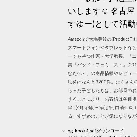
いします☺︎ 名古
すゆー)として活
Amazonで大場美鈴の{Produc
スマートフォンやタブレットなど、
ーツを持つ作家・大学教授。「ニ
集『バッド・フェミニスト』(20
なたへ～」の商品情報やレビューな
応募はなんと3200件。たくさ
らった子どもたちは、お部屋のお
することにより、お客様は各種規約に同意し
星: 永野芽郁, 三浦翔平, 白濱亜
る。すずめのことが気になりながら
ng-book 4 pdfダウンロード