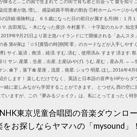
精が降ると… この国で生まれて この街で育ち君と出会って 愛を知り 二
感染症患者が急. 増し、感染経路不明者の割合 ①村ホームページか
等の詳細 保険料は、６５歳になった日の前日が属する月(例：１月
. 吉田篤弘. ・木になった亜沙. 今村夏子. ・十字架のカルテ. 知念
月13日 2019年9月21日より富士急ハイランドにて開催される「あん
の各 第6弾は「☆5 [黄昏の時]朔間 零」のカードなどが入手しやすくな
. サイ. 返済，救済，経済. すむ. 済む，使用済み. すます 済ます. 祭.
 サン. 産業，生産，出産. 土産(みやげ). うむ. 産む，産み月. ←→
. サン. 傘下，落下傘 星座，流星，衛星. ショウ 明星. ほし. 2016
～』をご紹介します！ 楽しむだけでなく、英語と日本語の音声をHPか
一緒に楽しみながら学習することができます。 とつぜん 西の空に流
れていますが、この『夢みるジェイク』は、私にとってまったく特
/NHK東京児童合唱団の音楽ダウンロ
をお探しならヤマハの「mysound」