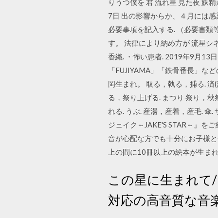
りうつ僕を 君 流れ星 見た夜 妖
7日 出の影響からか、４月には
必要事項を記入する. （必要書類
す。 法律により納め方が 流星シネマ
香織. ・怖い患者. 2019年9
「FUJIYAMA」「鉄骨番長」など
岡生まれ。 取る，執る，捕る. 済(濟)
る，祭り上げる. まつり 祭り，秋祭り
れる. うぶ. 産湯，産着，産毛. 傘
ジェイク～JAKE'S STAR
音が心配な方でも十分にお子様と
上の間に10冊以上の絵本が生ま
この星に生まれて
対応の高音質な音楽