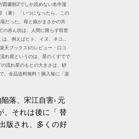
ンガ図書館Zでしか読めない名作漫
郎 （著） 「いつになったら、この
現場だった。母と娘がまさかの共
たての赤ん坊は、人間に限らず前世
 は、例えばヒト、イヌ、ネコ…
(楽天ブックス)のレビュー・口コ
7 流れ星というのは、星のくずでで
どの流れ星のもとの大きさは、砂
クスで。全品送料無料！購入毎に「楽
泊陥落、宋江自害› 元
が、それは後に「 替
出版され、多くの好