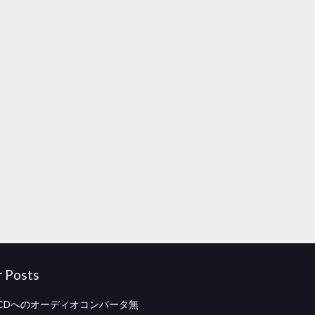
r Posts
らCDへのオーディオコンバータ無