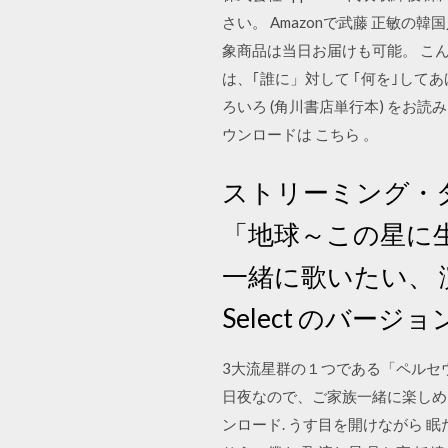
さい。 Amazonで武藤 正敏
象商品は当日お届けも可能。 こん
は、｢誰に」対して ｢何を｣してあ
ろいろ (角川書店単行本) をお読み
ウンロードは こちら 。
ストリーミング・
「地球～この星に
一緒に歌いたい、 
Select のバージョ
3大流星群の１つである「ペルセウ
日夜なので、ご家族一緒に楽しめ
ンロード. うす目を開けながら 