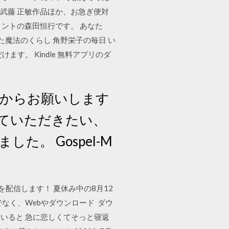
。武藤 正敏作品ほか、お急ぎ便対
タントの森田恒行です。 あなた
れた魔法のくらし 角野栄子の毎日 い
ます。 Kindle 無料アプリのダ
リからお願いします
っていただきたい、
。 Gospel-M
配信します！ 夏休み中の8月12
なく、Webやダウンロード ダウ
ていると 急に悲しくてそっと寝返