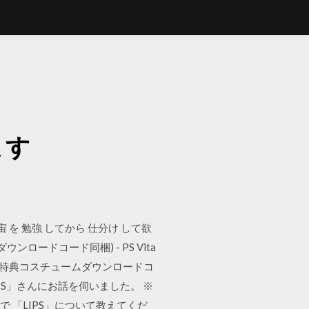
ます
宇宙 を 勉強 してから 仕分け して欲
ンロードコード同梱) - PS Vita
(初回特典コスチュームダウンロードコ
リ「LIPS」さんにお話を伺いました。 ※
で 「LIPS」について教えてくだ