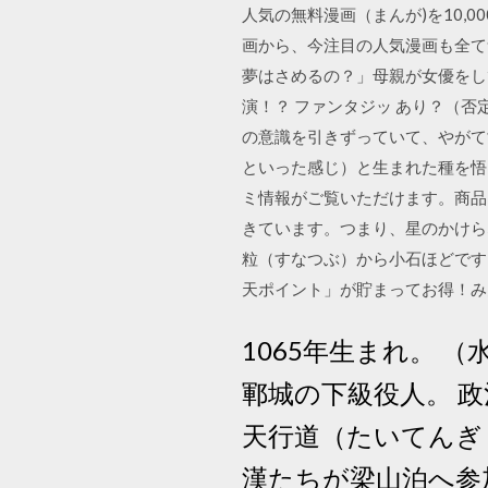
人気の無料漫画（まんが)を10,
画から、今注目の人気漫画も全て無
夢はさめるの？」母親が女優をし
演！？ ファンタジッ あり？（
の意識を引きずっていて、やがて
といった感じ）と生まれた種を悟っ
ミ情報がご覧いただけます。商品に
きています。つまり、星のかけら
粒（すなつぶ）から小石ほどです。
天ポイント」が貯まってお得！み
1065年生まれ。 （
鄆城の下級役人。 
天行道（たいてんぎ
漢たちが梁山泊へ参