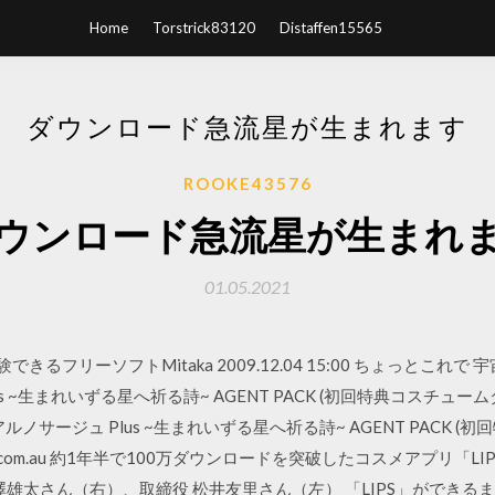
Home
Torstrick83120
Distaffen15565
ダウンロード急流星が生まれます
ROOKE43576
ウンロード急流星が生まれ
01.05.2021
るフリーソフトMitaka 2009.12.04 15:00 ちょっとこれで 
 ~生まれいずる星へ祈る詩~ AGENT PACK (初回特典コスチュームダウ
ノサージュ Plus ~生まれいずる星へ祈る詩~ AGENT PACK 
obmedical.com.au 約1年半で100万ダウンロードを突破したコスメアプ
 深澤雄太さん（右）、取締役 松井友里さん（左） 「LIPS」ができるま