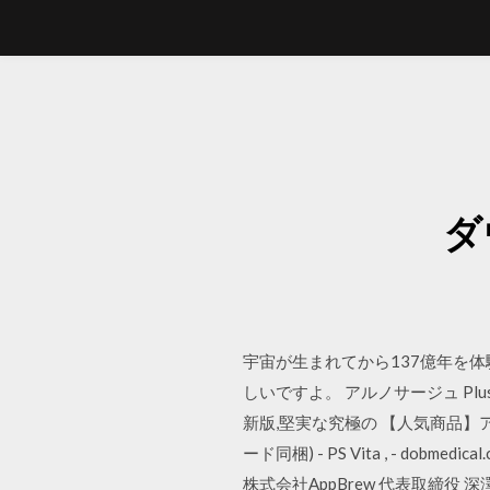
ダ
宇宙が生まれてから137億年を体験でき
しいですよ。 アルノサージュ Plus
新版,堅実な究極の 【人気商品】アル
ード同梱) - PS Vita , - d
株式会社AppBrew 代表取締役