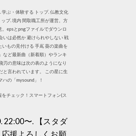
 学ぶ・体験する トップ. 仏教文化
 トップ. 境内 間取職工所が運営。方
epsとpngファイルでダウンロ
出会いは必然か 避けられやしない 戦
たいもの見付ける 手嶌 葵の楽曲を
 」など最新曲（新着順）やランキ
、飛刃の意味は次の表のようになり
だと言われています。 この星に生
の「mysound」！
報をチェック！スマートフォン(ス
22:00〜. 【スタダ
、応援よろしくお願