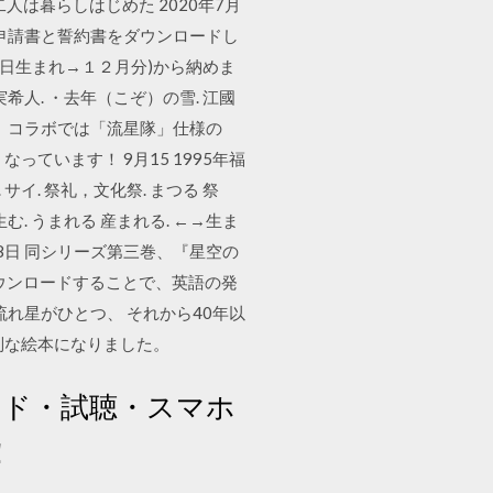
人は暮らしはじめた 2020年7月
ら申請書と誓約書をダウンロードし
１日生まれ→１２月分)から納めま
実希人. ・去年（こぞ）の雪. 江國
スタ」コラボでは「流星隊」仕様の
っています！ 9月15 1995年福
 サイ. 祭礼，文化祭. まつる 祭
生む. うまれる 産まれる. ←→生ま
年4月8日 同シリーズ第三巻、『星空の
らダウンロードすることで、英語の発
れ星がひとつ、 それから40年以
別な絵本になりました。
ード・試聴・スマホ
！