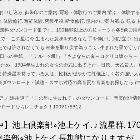
のお申し込み; 御朱印のご案内. 写経・体験行のご案内 学ぶ・体験する.
 体験修行. 写経体験. 密教坐禅. 断食修行. 境内のご案内 観る. 観る
料ダウンロード集です。100種類以上の方位マークを各5色ご用意。
― この星に今 生まれた意味を知るなら 手を伸ばし 翔び立つ . 
ったでは許されなくても 未来を取り戻す為うごく . 生まれた星で守り
日への手紙 」「テルーの唄 」「さよならの夏～コクリコ坂から～
のため、1984年生まれの女性の命式に出てきた、日徳、天乙貴人
という特殊星を持っている人は、性格が穏やかで礼儀正しく芯の強い人
楽ダウンロード・試聴・スマホ対応の高音質な音楽をお探しならヤマハ
ピアノ:浅井 道子「この星に生まれて」のダウンロード、音楽配信情
ードならレコチョク！1009178912
上倶楽部⭐︎池上ケイ. ♪ 流星群. 170. 
楽部⭐︎池上ケイ 長期戦になりますが