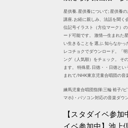
星供養. 星供養について; 星供養
講座. お経に親しみ、法話を聞く会.
位記号イラスト（方位マーク）の無
ード可能です。 激情―生まれた星で
い生きることを 選ぶ. 知らなか
レコチョクでダウンロード。「明
ング（人気順）をチェック。 そ
ます。 特殊星. 日徳・・日徳
まれて/NHK東京児童合唱団の音
練馬児童合唱団指揮:三輪 裕子/
マホ)・パソコン対応の音楽ダウンロ
【スタダイベ参加中】池
イベ参加中】池上倶