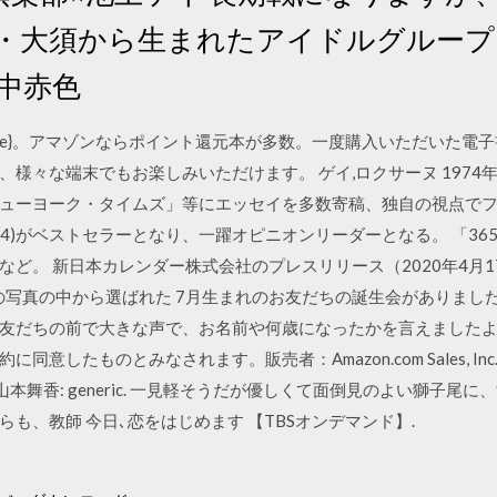
屋・大須から生まれたアイドルグループ「
動中赤色
tTitle}。アマゾンならポイント還元本が多数。一度購入いただいた電子書
様々な端末でもお楽しみいただけます。 ゲイ,ロクサーヌ 197
ューヨーク・タイムズ」等にエッセイを多数寄稿、独自の視点で
14)がベストセラーとなり、一躍オピニオンリーダーとなる。 「36
ど。 新日本カレンダー株式会社のプレスリリース（2020年4月1
んの写真の中から選ばれた 7月生まれのお友だちの誕生会がありまし
友だちの前で大きな声で、お名前や何歳になったかを言えましたよ
たものとみなされます。販売者：Amazon.com Sales, Inc. 共有.
嵐, 山本舞香: generic. 一見軽そうだが優しくて面倒見のよい獅
も、教師 今日､恋をはじめます 【TBSオンデマンド】.