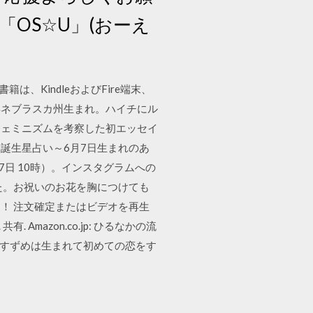
OS☆U」(おーえ
籍は、KindleおよびFire端末、
4年ネブラスカ州生まれ。ハイチにル
フェミニズムを考察した初エッセイ
5誕生星占い～6月7日生まれのあ
7日 10時）。インスタグラムへの
た。お祝いのお花を胸につけても
！ 注文確定またはビデオを再生
 Amazon.co.jp: ひるなかの流
子尾に、すずめは生まれて初めての恋をす