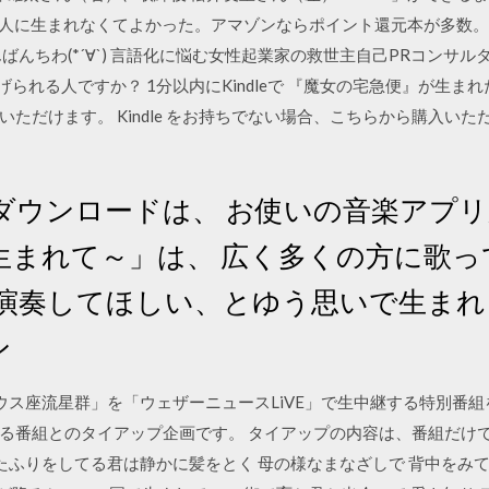
の韓国人に生まれなくてよかった。アマゾンならポイント還元本が多数
ばんちわ(*´∀`) 言語化に悩む女性起業家の救世主自己PRコンサル
げられる人ですか？ 1分以内にKindleで 『魔女の宅急便』が生ま
いただけます。 Kindle をお持ちでない場合、こちらから購入いただけ
ダウンロードは、 お使いの音楽アプ
生まれて～」は、 広く多くの方に歌
演奏してほしい、とゆう思いで生まれました
ン
ス座流星群」を「ウェザーニュースLiVE」で生中継する特別番組を
る番組とのタイアップ企画です。 タイアップの内容は、番組だけで
眠たふりをしてる君は静かに髪をとく 母の様なまなざしで 背中をみ