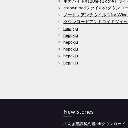
ギガバイトh110m-s2 ddr4ド
crdownloadファイルのダウン
ノートンアンチウイルスfor Wind
ダウンロードアンドロイドツイッ
hepqkju
hepqkju
hepqkju
hepqkju
hepqkju
hepqkju
New Stories
のんき建設契約書pdfダウンロード