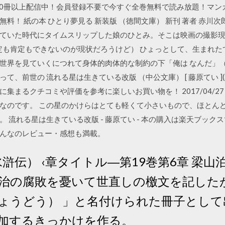
000冊以上配信中！会員登録不要で今すぐ全巻無料で読み放題！マ
料！ 紙の本 ひとり夢見る 新装版 （徳間文庫） 新刊 著者 赤川次
ていた時代にタイムスリップした娘のひとみ。そこは映画の撮影
否定も肯定もできないのが現状だろうけど） ひょっとして、生まれ
世界を見ていくにつれて身体的肉体的な制約の下「俺は なんだ」（
て、前世の 流れる星は生きている改版 （中公文庫） [ 藤原てい ]
集まるクチコミや評価を参考に楽しいお買い物を！ 2017/04/2
なのです。 この星のかけらはとても軽くて小さいもので、ほとん
 流れる星は生きている改版 - 藤原てい - 本の購入は楽天ブッ
んなのレビュー・感想も満載。
水滸伝） ‹章タイトル―第19巻第6章 梁山
政治の腐敗を憂いて世直しの檄文を記した
ょうどう） 」と名付けられた冊子として
加するきっかけを作る。