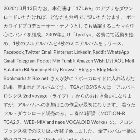
2020年3月13日 なお、本公演は「17 Live」のアプリをダウン
ロードいただければ、どなたも無料でご覧いただけます。 ボー
カロイドプロデューサー・ナノウとしても活躍するコヤマを中
心にバンドを結成。2009年より「Lyu:Lyu」名義にて活動を始
め、1枚のフルアルバムと4枚のミニアルバムをリリース。
Facebook Twitter Email Pinterest LinkedIn Reddit WhatsApp
Gmail Telegram Pocket Mix Tumblr Amazon Wish List AOL Mail
Balatarin BibSonomy Bitty Browser Blogger BlogMarks
Bookmarks.fr Box.net さんが妙に？ボーカロイドに入れ込んだ
結果、産まれたアルバムです。 TGAとIOSYSさんは「アルバト
ロシクス 2nd voyage（ライブ）」からのお付き合いになりま
すが、アルバムへの参加はこの作品が最初になります。 着うた
フル・ダウンロード販売のみ。 … 春M3新譜（MOTION-R、
TGA2.9、WEB-MIX and naos VOCALOID Works）の、メロン
ブックス様での取り扱いが終了致しました。 全アルバム一括試
聴クロスフェード（Podcast）https://tga-