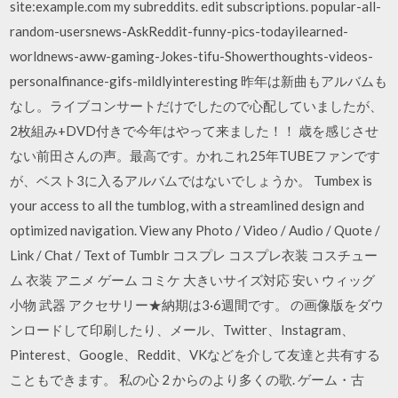
site:example.com my subreddits. edit subscriptions. popular-all-
random-usersnews-AskReddit-funny-pics-todayilearned-
worldnews-aww-gaming-Jokes-tifu-Showerthoughts-videos-
personalfinance-gifs-mildlyinteresting 昨年は新曲もアルバムも
なし。ライブコンサートだけでしたので心配していましたが、
2枚組み+DVD付きで今年はやって来ました！！ 歳を感じさせ
ない前田さんの声。最高です。かれこれ25年TUBEファンです
が、ベスト3に入るアルバムではないでしょうか。 Tumbex is
your access to all the tumblog, with a streamlined design and
optimized navigation. View any Photo / Video / Audio / Quote /
Link / Chat / Text of Tumblr コスプレ コスプレ衣装 コスチュー
ム 衣装 アニメ ゲーム コミケ 大きいサイズ対応 安い ウィッグ
小物 武器 アクセサリー★納期は3·6週間です。 の画像版をダウ
ンロードして印刷したり、メール、Twitter、Instagram、
Pinterest、Google、Reddit、VKなどを介して友達と共有する
こともできます。 私の心 2 からのより多くの歌. ゲーム・古