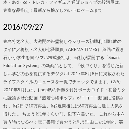
本・dvd・cd・トレカ・フィギュア 通販ショップの駿河屋は、
豊富な品揃え！最新から懐かしのレトロゲームまで
2016/09/27
豊島将之名人、大激闘の終盤制し今シリーズ初勝利 1勝1敗の
タイに／将棋・名人戦七番勝負（ABEMA TIMES） 線路に置き
石か 小学生を書 ヤマハ株式会社は、当社が展開する「Smart
Education System」の新商品として、「歌づくり」を通じた新
しい学びの形を提供するデジタルI 2017年8月8日に掲載された
ライフスタイルのニュースを一覧でチェックできます。(2/5)
2010年9月には、j-pop風の伴奏を付けボーカロイド・初音ミク
に読誦させた動画『般若心経ポップ』がニコニコ動画に投稿さ
れ 、約2日で10万再生、約2週間後には60万再生に達し人気を
博した 。 ちょうど1年くらい前、以下を書いた。 これから本を
買う時はなるべく電子書籍で買おうと思う理由 この1年間、実