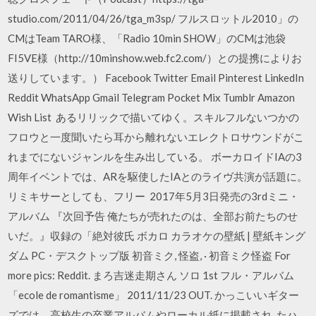
studio.com/2011/04/26/tga_m3sp/ フルスロットル2010」の
CMはTeam TARO様、「Radio 10min SHOW」のCMは池袋
FI5VE様（http://10minshow.web.fc2.com/）との提携によりお
送りしています。） Facebook Twitter Email Pinterest LinkedIn
Reddit WhatsApp Gmail Telegram Pocket Mix Tumblr Amazon
Wish List あるリリックで描いてゆく。スキルフルないつかの
フロウと一度聞いたら耳から離れないエレクトロサウンドがこ
れまでにないジャンルを生み出している。 ボーカロイドIAの3
周年イベントでは、ARを駆使したIAとのライヴ共演が話題に。
リミキサーとしても、フリー 2017年5月3日発売の3rdミニ・
アルバム 『次回予告 俺たちが売れたのは、全部お前たちのせ
いだ。』収録の「絶対彼氏 ボカロ カラオケの壁紙 | 壁紙キング
ダム PC・デスクトップ版 初音ミク, 怪盗, · 初音ミク怪盗 For
more pics: Reddit. まろ吉迷走期さん ソロ 1st フル・アルバム
「ecole de romantisme」 2011/11/23 OUT. かっこいいギター
ズでは、高校生の卒業アルバムやローカル紙に掲載され. たハ