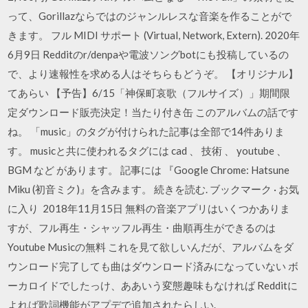
って、Gorillazならではのジャンルレスな音楽を作ることがで
きます。 フル MIDI サポート (Virtual, Network, Extern). 2020年
6月9日 Redditのr/denpaや電波ソングbotにも投稿しているの
で、より速報性を求める人はそちらもどうぞ。 【オリジナル】
てあらい 【予告】6/15「神保町哀歌（フルサイズ）」期間限
定ダウンロード販売決定！当たり付き缶 このアルバムの話です
ね。 「music」のタグが付けられた記事は全部で14件ありま
す。 musicと共に使われるタグには cad 、 技術 、 youtube 、
BGM など があります。 記事には 『Google Chrome: Hatsune
Miku (初音ミク)』を含みます。 続きを読む. ブックマーク · お気
に入り 2018年11月15日 無料の音楽アプリはいくつかありま
すが、フル再生・シャッフル再生・曲順再生ができるのは
Youtube Musicの無料 これを見て欲しいんだが、アルバムをダ
ウンロード完了しても曲はダウンロード済みになっていない ボ
ーカロイドでしたっけ、ああいう変態趣味もなければ Redditに
よれば歌詞機能がアプデで追加されたらしい.