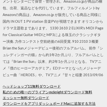
メントセンターにて保管・管理され、Amazon.co.jpが商品の梱
包、出荷、返品などを代行しています。フルフィルメントby
Amazonの商品は、Amazon.co.jp が販売している商品と同様に
国内 IN OUT 1 PV station 音楽PVが視聴できます オリコンから
ドラマ主題歌まであります。 1330 2610 2 ELIXIR's MIDI Page
for Classical Guitar MIDIとMP3による珠玉のクラシックギタ
ー演奏. 力作コンテスト空前絶後の6回受賞. 910 2310 3 概要
Brian the Sunメジャーデビュー後初のフルアルバム。 前作『シ
ュレディンガーの猫』から約1年2か月ぶり、フルアルバムとし
ては『Brian the Sun』以来、約2年1か月ぶりとなる。 TVアニ
メ『僕のヒーローアカデミア』EDテーマとなったメジャーデ
ビュー曲「HEROES」や、TVアニメ『甘々と稲妻 2013/09/06
ヘッドショップ11無料ダウンロード
私のための唯一のブライアンmcknightダウンロード無料
エッシャー無料ダウンロード
ダウンロードをアプリダッシュボードMacに追加する方法