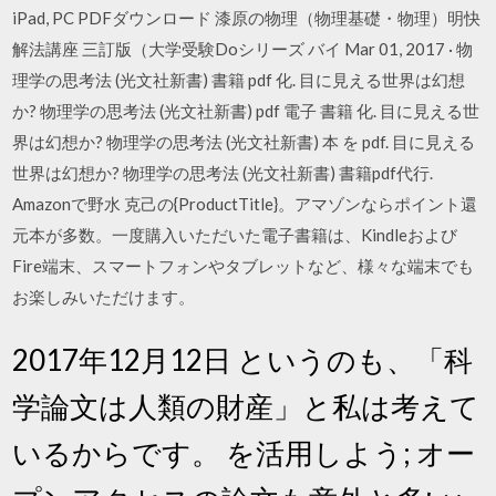
iPad, PC PDFダウンロード 漆原の物理（物理基礎・物理）明快
解法講座 三訂版（大学受験Doシリーズ バイ Mar 01, 2017 · 物
理学の思考法 (光文社新書) 書籍 pdf 化. 目に見える世界は幻想
か? 物理学の思考法 (光文社新書) pdf 電子 書籍 化. 目に見える世
界は幻想か? 物理学の思考法 (光文社新書) 本 を pdf. 目に見える
世界は幻想か? 物理学の思考法 (光文社新書) 書籍pdf代行.
Amazonで野水 克己の{ProductTitle}。アマゾンならポイント還
元本が多数。一度購入いただいた電子書籍は、Kindleおよび
Fire端末、スマートフォンやタブレットなど、様々な端末でも
お楽しみいただけます。
2017年12月12日 というのも、「科
学論文は人類の財産」と私は考えて
いるからです。 を活用しよう; オー