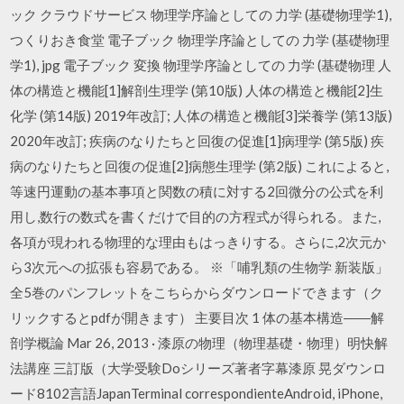
ック クラウドサービス 物理学序論としての 力学 (基礎物理学1),
つくりおき食堂 電子ブック 物理学序論としての 力学 (基礎物理
学1), jpg 電子ブック 変換 物理学序論としての 力学 (基礎物理 人
体の構造と機能[1]解剖生理学 (第10版) 人体の構造と機能[2]生
化学 (第14版) 2019年改訂; 人体の構造と機能[3]栄養学 (第13版)
2020年改訂; 疾病のなりたちと回復の促進[1]病理学 (第5版) 疾
病のなりたちと回復の促進[2]病態生理学 (第2版) これによると,
等速円運動の基本事項と関数の積に対する2回微分の公式を利
用し,数行の数式を書くだけで目的の方程式が得られる。また,
各項が現われる物理的な理由もはっきりする。さらに,2次元か
ら3次元への拡張も容易である。 ※「哺乳類の生物学 新装版」
全5巻のパンフレットをこちらからダウンロードできます（ク
リックするとpdfが開きます） 主要目次 1 体の基本構造――解
剖学概論 Mar 26, 2013 · 漆原の物理（物理基礎・物理）明快解
法講座 三訂版（大学受験Doシリーズ著者字幕漆原 晃ダウンロ
ード8102言語JapanTerminal correspondienteAndroid, iPhone,