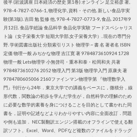
後半 (岩波講座 日本経済の歴史 第1巻) オンライン 足立裕彦 著,
978-4-7827-0766-1, 物理化学, 資料・その他. 新しい食品学実
験(第3版). 吉田 勉 監修 他, 978-4-7827-0773-9, 食品. 2017年9
月12日. 食品学総論 食品科学 食品化学実験 フードスペシャリス
ト論（女子栄養大学 短期大学部,女子栄養大学）. 現在の専門分
野. 学術図書出版社 分類索引リスト 物理学 ~ 書 名 著者名 ISBN
定価 物理一般 みぢかな物理 吉江寛 著 9784873610924 1728
物理一般 Lets物理学 小無啓司・重本和泰・松岡和夫 共著
9784873610276 2052 物理入門 第3版 物理学入門 原康夫 著
9784780605006 2160ファインマン物理学第 『物理数学入
門』刊行から24年．東京大学での講義をベースに，微積分，線
形代数，関数論の初歩を学んだ学生が，自然科学の理解のため
に必要な数学的素養を身につけることを目的として書かれた同
書を，証明や記述などよりわかりやすい内容に全面改訂．問題
や例も追加． NEC製翻訳エンジン搭載のオフラインで使える翻
訳ソフト。Excel、Word、PDFなど複数のファイルをドラッグ