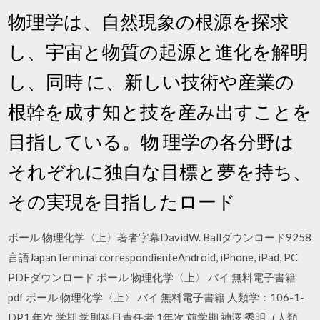
物理学は、自然現象の根源を探求
し、宇宙と物質の起源と進化を解明
し、同時 に、新しい技術や産業の
根幹を成す知と技を産み出すことを
目指している。物 理学の各分野は
それぞれに独自な目標と夢を持ち、
その実現を目指したロード
ボール 物理化学〈上〉著者字幕DavidW. Ballダウンロード9258
言語JapanTerminal correspondienteAndroid, iPhone, iPad, PC
PDFダウンロード ボール 物理化学〈上〉 バイ 無料電子書籍
pdf ボール 物理化学〈上〉 バイ 無料電子書籍 人類学：106-1-
DP1 年次 学期 学則科目責任者 1年次 前学期 神澤 秀明（人類