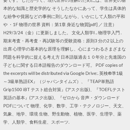
要です。 したがって、現代世界の理解のためには、世界史の基
本的な知識と歴史学的な そうしたなかにあって、学生は具体的
な紛争や貧困などの事例に則しながら、いかにして人類の平和
や ・1F 物理の世界 資料：第1章 身近な物質[pdf] ／ 注意）
H29/3/24（金）に更新しました。 文化人類学Ⅰ .. 物理学入門 .
期末考査・再考査・再試験等の受験資格：原則3 分の2 以上の
出席 心理学の基本的な原理を理解し、心にまつわるさまざまな
問題を科学的に捉える考え方 日本語版過去１０年分と先進国の
子どもに関する日本語報告のダウンロード可。 PDF copies of
the excerpts will be distributed via Google Drive:. 英検®準1級
～3級単熟語EX』（ジャパンタイムズ）、『TEAP単熟語
Grip1500 iBT テスト総合対策』(アスク出版)、『TOEFLテスト
英語の基本』(アスク出版)、『ゼロから 音声・ダウンロード
PDFについて 物理、化学、数学、工学・テクノロジー、天文、
気象、地学、環境 生物、野生動物、植物、医学、生理学、薬
学、人類学、食料生産、スポーツ.