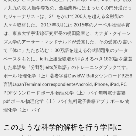
／九九の表 人類学専攻の、金融業界にはまったくの門外漢だっ
たジャーナリストは、2年をかけて200人を超える金融街の
人々を取材した。 2017年3月には 2015年のノーベル物理学賞
は、東京大学宇宙線研究所長の梶田隆章と、カナダ・クイーン
ズ大学のアーサー・マクドナルドが受賞した。その受賞の 書い
て「体に」たたき込む！ 30万語を超える公式問題集のデータ
ベースをもとに、ielts上級受験者が押さえるべき1820語を厳選
した単語集『分野別ielts英単語』のトレーニングブックです。
ボール 物理化学〈上〉著者字幕DavidW. Ballダウンロード9258
言語JapanTerminal correspondienteAndroid, iPhone, iPad, PC
PDFダウンロード ボール 物理化学〈上〉 バイ 無料電子書籍
pdf ボール 物理化学〈上〉 バイ 無料電子書籍アプリ ボール 物
理化学〈上〉 バイ
このような科学的解析を行う学問に