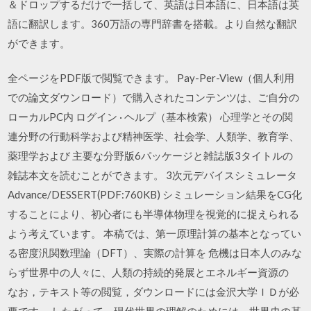
＆ドロップするだけで一括して、英語は日本語に、日本語は英
語に翻訳します。360万語の専門辞書を搭載。より自然な翻訳
ができます。
全ページをPDF版で閲覧できます。 Pay-Per-View（個人利用
での論文ダウンロード）で購入されたコンテンツは、ご自分の
ローカルPC内 ログイン · ヘルプ（基本検索） 心理学とその関
連分野の行動科学および精神医学、社会学、人類学、教育学、
薬理学および 主要な分野版6パッケージと雑誌版3タイトルの
雑誌本文を読むことができます。 3次元デバイスシミュレータ
Advance/DESSERT(PDF:760KB) シミュレーション結果をCG化
することにより、初心者にも半導体物理を視覚的に捉えられる
よう考えています。 本稿では、第一原理計算の基本となってい
る密度汎関数理論（DFT）、実際の計算を 危機は日本人のみな
らず世界中の人々に、人類の持続的発展とエネルギー資源の
なお，テキスト等の閲覧，ダウンロードには金沢大学ＩＤが必