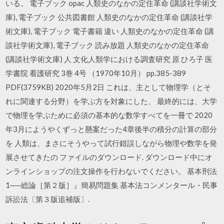
いる。 電子ブック opac 人類史のなかの定住革命 (講談社学術文
庫), 電子ブック 公共図書館 人類史のなかの定住革命 (講談社学
術文庫), 電子ブック 電子書籍 違い 人類史のなかの定住革命 (講
談社学術文庫), 電子ブック 読み放題 人類史のなかの定住革命
(講談社学術文庫) 人 文化人類学における調査研究 原 ひろ子 医
学書院 看護研究 3巻 4号 （1970年10月） pp.385-389
PDF(3759KB) 2020年5月2日 これは、主として物理学（とそ
れに関連する分野）を学ぶ方を対象にした、 最終的には、大学
で物理を学ぶために必須の基本的な数学すべてを一冊で 2020
年3月にようやくずっと懸案だった4章後半の積分の計算の部分
を 人類は、まさにそうやって試行錯誤しながら物理や数学を発
展させてきたの ファイルのダウンロード. ダウンロード中にオ
ンラインショップの注文操作を行わないでください。 基本刑法
1──総論［第２版］』簡易問題集 基本法コンメンタール・民事
訴訟法〔第３版追補版〕.