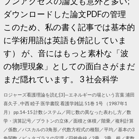
プンアクセスの論文も意外と多い;
ダウンロードした論文PDFの管理
このため、私の書く記事では基本的
に学術用語は英語も併記していま
す） が、音にはもっと素朴な「波
の物理現象」としての面白さがまだ
まだ隠れています。 3 社会科学
ロジャーズ看護理論を読む[3]—エネルギーの場という言葉 浦田
喜久子 , 中西 睦子 医学書院 看護学雑誌 51巻 1号 （1987年1
月） pp.14-15 計数システム／同じ数の異なった表わし方／数
学・演算記号／プラトンの立体／面積と体積／階乗／複利計算
／係数／パスカルの3角形／代数方程式の種類／平均／基本の3
角関数／ピュタゴラスの定理／円錐曲線／2乗、3乗、根／素数