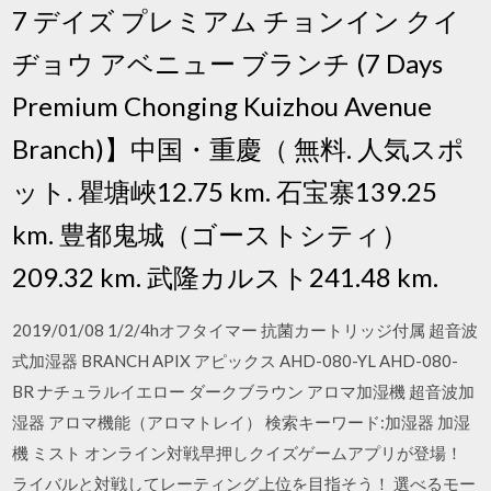
7 デイズ プレミアム チョンイン クイ
ヂョウ アベニュー ブランチ (7 Days
Premium Chonging Kuizhou Avenue
Branch)】中国・重慶（ 無料. 人気スポ
ット. 瞿塘峽12.75 km. 石宝寨139.25
km. 豊都鬼城（ゴーストシティ）
209.32 km. 武隆カルスト241.48 km.
2019/01/08 1/2/4hオフタイマー 抗菌カートリッジ付属 超音波
式加湿器 BRANCH APIX アピックス AHD-080-YL AHD-080-
BR ナチュラルイエロー ダークブラウン アロマ加湿機 超音波加
湿器 アロマ機能（アロマトレイ） 検索キーワード:加湿器 加湿
機 ミスト オンライン対戦早押しクイズゲームアプリが登場！
ライバルと対戦してレーティング上位を目指そう！ 選べるモー