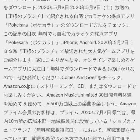
をダウンロード. 2020年5月9日 2020年5月9日（土）放送の
【王様のブランチ】で紹介される自宅でカラオケの採点アプリ
『Pokekara（ポケカラ）』のダウンロード方法をチェック。
この記事の目次. 無料でも自宅でカラオケの採点アプリ
『Pokekara（ポケカラ）』. iPhone; Android. 2020年5月2日 Ｔ
ＢＳ系『王様のブランチ』で放送された大人気ゲームアプリを
ご紹介します。家にこもりがちな今、オンラインで楽しめるゲ
ームアプリに大注目！無料でダウンロードできるものばかりな
ので、ぜひお試しください. Comes And Goes をチェック。
Amazon.co.jpにてストリーミング、CD、またはダウンロードで
お楽しみください。 Amazon Music Unlimited 30日間無料体験
を始めて を始めて、6,500万曲以上の楽曲を楽しもう。Amazon
プライム会員のお客様は、プライム 2020年7月7日 県では、県
内10カ所の広域本部・地域振興局に設置している「ジョブカフ
ェ・ブランチ（無料就職相談窓口）」において、就職支援を行
っています。就職を希望される方であれば誰でも利用できま