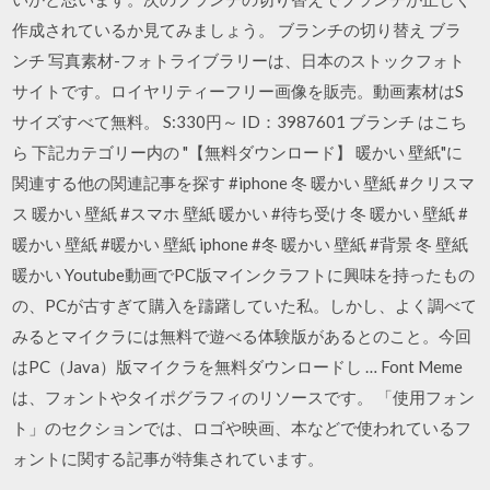
作成されているか見てみましょう。 ブランチの切り替え ブラ
ンチ 写真素材-フォトライブラリーは、日本のストックフォト
サイトです。ロイヤリティーフリー画像を販売。動画素材はS
サイズすべて無料。 S:330円～ ID：3987601 ブランチ はこち
ら 下記カテゴリー内の "【無料ダウンロード】 暖かい 壁紙"に
関連する他の関連記事を探す #iphone 冬 暖かい 壁紙 #クリスマ
ス 暖かい 壁紙 #スマホ 壁紙 暖かい #待ち受け 冬 暖かい 壁紙 #
暖かい 壁紙 #暖かい 壁紙 iphone #冬 暖かい 壁紙 #背景 冬 壁紙
暖かい Youtube動画でPC版マインクラフトに興味を持ったもの
の、PCが古すぎて購入を躊躇していた私。しかし、よく調べて
みるとマイクラには無料で遊べる体験版があるとのこと。今回
はPC（Java）版マイクラを無料ダウンロードし … Font Meme
は、フォントやタイポグラフィのリソースです。 「使用フォン
ト」のセクションでは、ロゴや映画、本などで使われているフ
ォントに関する記事が特集されています。