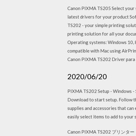
Canon PIXMA TS205 Select your su
latest drivers for your product 
TS202 - your simple printing solu
printing solution for all your do
Operating systems: Windows 10, 8
compatible with Mac using AirPrin
Canon PIXMA TS202 Driver para W
2020/06/20
PIXMA TS202 Setup - Windows - Se
Download to start setup. Follow t
supplies and accessories that can
easily select items to add to y
Canon PIXMA TS202