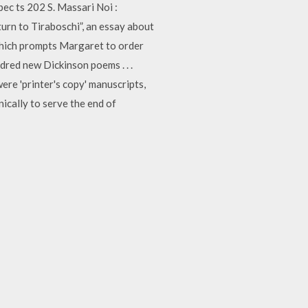
pec ts 202 S. Massari Noi :
 turn to Tiraboschi”, an essay about
 which prompts Margaret to order
red new Dickinson poems . . .
ere 'printer's copy' manuscripts,
nically to serve the end of