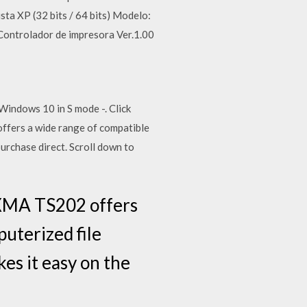
ta XP (32 bits / 64 bits) Modelo:
ontrolador de impresora Ver.1.00
indows 10 in S mode -. Click
offers a wide range of compatible
rchase direct. Scroll down to
XMA TS202 offers
puterized file
s it easy on the