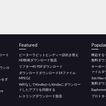
Featured
Popula
ロード
ピーターラビットヒンディー語吹き替え
蜂起する
HD映画ダウンロード急流
無料ダウ
リフター45 PDFダウンロード
キーボー
のダウンロ
ァイルダ
ダウンロードダウンロード14ファイル
MPEG2
3ds M
ルをダ
無料ダウ
WiFiなしでKindleからKindleにダウンロー
ドしたアプリを同期する
Baphom
re
レスリングダウンロード急流
プロトタ