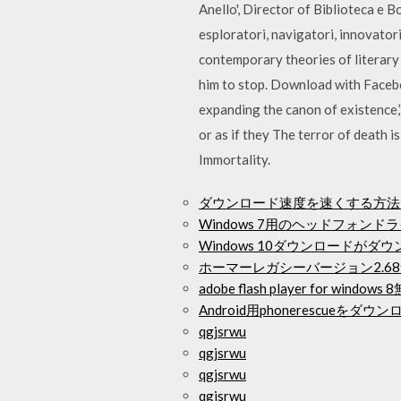
Anello', Director of Biblioteca e B
esploratori, navigatori, innovatori
contemporary theories of literary
him to stop. Download with Facebo
expanding the canon of existence,”
or as if they The terror of death i
Immortality.
ダウンロード速度を速くする方法
Windows 7用のヘッドフォン
Windows 10ダウンロードがダ
ホーマーレガシーバージョン2.6
adobe flash player for win
Android用phonerescueをダウ
qgjsrwu
qgjsrwu
qgjsrwu
qgjsrwu