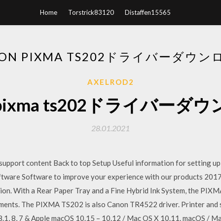
Home
Torstrick83120
Distaffen15565
NON PIXMA TS202ドライバーダウン
AXELROD2
n pixma ts202ドライバーダ
28.01.2021
pport content Back to top Setup Useful information for setting up 
Software Software to improve your experience with our products 
tion. With a Rear Paper Tray and a Fine Hybrid Ink System, the PIX
cuments. The PIXMA TS202 is also Canon TR4522 driver. Printer and s
.1, 8, 7 & Apple macOS 10.15 – 10.12 / Mac OS X 10.11. macOS / Mac