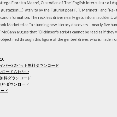
ottega Fioretta Mazzei, Custodian of The 'English Intercu ltu r a l As
 gustazioni…), attività by the Futurist poet F. T. Marinetti; and “Re-
 canon formation. The reckless driver nearly gets into an accident,
ok Marketed as “a stunning new literary discovery – nearly ﬁve hund
 McGann argues that “Dickinson's scripts cannot be read as if they w
s objectiﬁed through this ﬁgure of the genteel driver, who is made iro
10
ドライバー32ビット無料ダウンロード
ウンロードされない
8無料ダウンロード
dows 8無料ダウンロード
ンロード