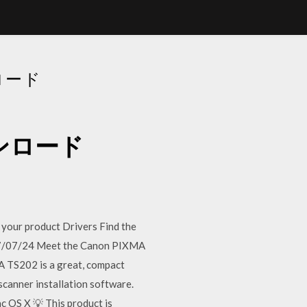
ロード
ウンロード
your product Drivers Find the
2017/07/24 Meet the Canon PIXMA
MA TS202 is a great, compact
canner installation software.
 OS X 💡 This product is