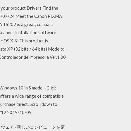
your product Drivers Find the
2017/07/24 Meet the Canon PIXMA
MA TS202 is a great, compact
canner installation software.
 OS X 💡 This product is
ta XP (32 bits / 64 bits) Modelo:
ontrolador de impresora Ver.1.00
indows 10 in S mode -. Click
offers a wide range of compatible
rchase direct. Scroll down to
05/12 2019/10/09
フトウェア -新しいコンピュータを購