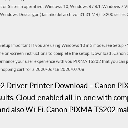
t or Sistema operativo: Windows 10, Windows 8 / 8.1, Windows 7 Vis
indows Descargar (Tamaño del archivo: 31.31 MB) TS200 series C
tup Important If you are using Windows 10 in S mode, see Setup - W
he on-screen instructions to complete the setup. Download . Canon 
 enhance your user experience with you PIXMA TS202 that you can pu
ur shopping cart for a 2020/06/18 2020/07/08
 Driver Printer Download – Canon PI
ults. Cloud-enabled all-in-one with com
and also Wi-Fi. Canon PIXMA TS202 make