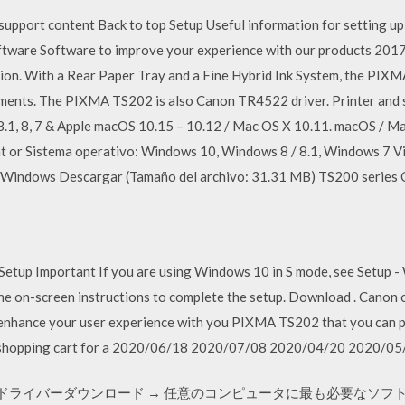
pport content Back to top Setup Useful information for setting up 
Software Software to improve your experience with our products 
tion. With a Rear Paper Tray and a Fine Hybrid Ink System, the PIX
cuments. The PIXMA TS202 is also Canon TR4522 driver. Printer and s
.1, 8, 7 & Apple macOS 10.15 – 10.12 / Mac OS X 10.11. macOS / Mac
t or Sistema operativo: Windows 10, Windows 8 / 8.1, Windows 7 Vis
indows Descargar (Tamaño del archivo: 31.31 MB) TS200 series C
tup Important If you are using Windows 10 in S mode, see Setup - W
he on-screen instructions to complete the setup. Download . Canon 
 enhance your user experience with you PIXMA TS202 that you can pu
our shopping cart for a 2020/06/18 2020/07/08 2020/04/20 2020/
 プリンタードライバーダウンロード → 任意のコンピュータに最も必要なソ