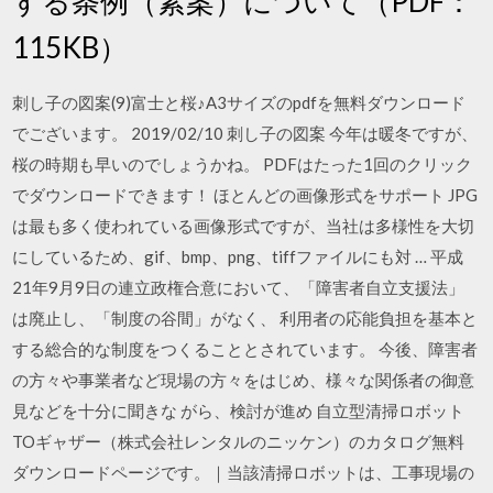
する条例（素案）について（PDF：
115KB）
刺し子の図案(9)富士と桜♪A3サイズのpdfを無料ダウンロード
でございます。 2019/02/10 刺し子の図案 今年は暖冬ですが、
桜の時期も早いのでしょうかね。 PDFはたった1回のクリック
でダウンロードできます！ ほとんどの画像形式をサポート JPG
は最も多く使われている画像形式ですが、当社は多様性を大切
にしているため、gif、bmp、png、tiffファイルにも対 … 平成
21年9月9日の連立政権合意において、「障害者自立支援法」
は廃止し、「制度の谷間」がなく、 利用者の応能負担を基本と
する総合的な制度をつくることとされています。 今後、障害者
の方々や事業者など現場の方々をはじめ、様々な関係者の御意
見などを十分に聞きな がら、検討が進め 自立型清掃ロボット
TOギャザー（株式会社レンタルのニッケン）のカタログ無料
ダウンロードページです。｜当該清掃ロボットは、工事現場の