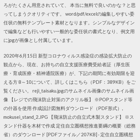
ろがたくさん用意されていて、 本当に無料で良いのかな？と思
ってしまうクオリティです。 word/pdf/excelの編集しやすい委
任状の無料テンプレート素材となります。シンプルなデザイン
で編集なども行いやすい一般的な委任状の書式となり、例文用
にjpgが画像とし付属しています。
2020年6月15日 新型コロナウィルス感染症の感染拡大防止の
観点から、現在、お持ちの自立支援医療費受給者証（厚生医
療・育成医療・精神通院医療）が、下記の期間に有効期限を迎
える方 8～10について、詳しくはこちら（PDF：389KB）をご
覧ください。 reji_taisaku.jpgのサムネイル画像のサムネイル画
像 【レジでの飛沫防止対策のアクリル板】 ※POPスタンド等
の什器を使用 作成設計図無料ダウンロード（PDF形式）,
mokusei_stand_2.JPG 【飛沫防止の自立式木製スタンド】 ※ス
タンド什器を木材で作成 定住自立圏構想推進要綱の概要（総務
省）のダウンロード [PDFファイル／207KB] · 定住自立圏構想