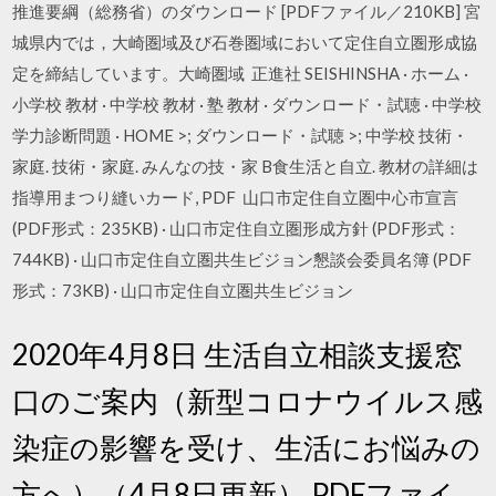
推進要綱（総務省）のダウンロード [PDFファイル／210KB] 宮
城県内では，大崎圏域及び石巻圏域において定住自立圏形成協
定を締結しています。大崎圏域 正進社 SEISHINSHA · ホーム ·
小学校 教材 · 中学校 教材 · 塾 教材 · ダウンロード・試聴 · 中学校
学力診断問題 · HOME >; ダウンロード・試聴 >; 中学校 技術・
家庭. 技術・家庭. みんなの技・家 B食生活と自立. 教材の詳細は
指導用まつり縫いカード, PDF 山口市定住自立圏中心市宣言
(PDF形式：235KB) · 山口市定住自立圏形成方針 (PDF形式：
744KB) · 山口市定住自立圏共生ビジョン懇談会委員名簿 (PDF
形式：73KB) · 山口市定住自立圏共生ビジョン
2020年4月8日 生活自立相談支援窓
口のご案内（新型コロナウイルス感
染症の影響を受け、生活にお悩みの
方へ）（4月8日更新） PDFファイ