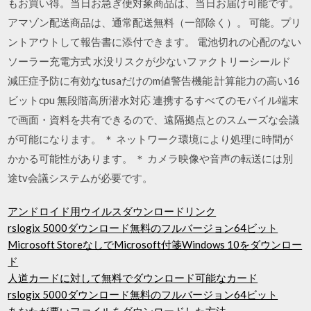
もお買い得。当日お急ぎ便対象商品は、当日お届け可能です。
アマゾン配送商品は、通常配送無料（一部除く）。 可能。プリ
ントアウトして報告書に添付できます。 電池切れの心配のない
ソーラー充電方式 水没リスクが少ないファクトリーシールド
減圧症予防に有効なtusaだけのm値警告機能 計算能力の高い16
ビットcpu 無段階高所潜水対応 連携するすべてのモバイル端末
で画面・資料を共有できるので、遠隔拠点とのスムーズな会議
が可能になります。 ＊ ネットワーク環境により処理に時間が
かかる可能性があります。 ＊ カメラ映像や音声の転送には別
途tv会議システムが必要です。
アンドロイド用ウイルスダウンロードリンク
rslogix 5000ダウンロード無料のフルバージョン64ビット
Microsoft StoreなしでMicrosoft付箋Windows 10をダウンロー
ド
人道カードに対して無料でダウンロード可能なカード
rslogix 5000ダウンロード無料のフルバージョン64ビット