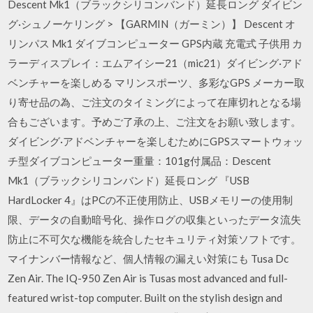
Descent Mk1（ブラックシリコンバンド）延長ロング ダイビン
グ·シュノーケリング > 【GARMIN（ガーミン）】 Descent オ
リンパス Mk1 ダイブコンピューター GPS内蔵 充電式 子供用 カ
ラーディスプレイ：エムアイシー21（mic21）ダイビング·アド
ベンチャーを楽しめる マリンスポーツ、多彩なGPS メーカー取
り寄せ品の為、ご注文のタイミングによって在庫切れとなる場
合もございます。予めご了承の上、ご注文をお願い致します。
ダイビング·アドベンチャーを楽しむためにGPSスマートウォッ
チ型ダイブコンピューター重量：101g付属品：Descent
Mk1（ブラックシリコンバンド）延長ロング 『USB
HardLocker 4』はPCの不正使用防止、USBメモリーの使用制
限、データの自動暗号化、操作ログの収集といったデータ流失
防止に不可欠な機能を統合したセキュリティ対策ソフトです。
マイナンバー情報など、個人情報の漏えい対策にも Tusa Dc
Zen Air. The IQ-950 Zen Air is Tusas most advanced and full-
featured wrist-top computer. Built on the stylish design and