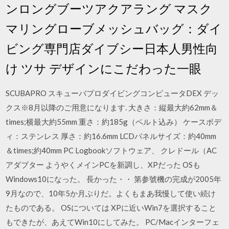
ンロングブーツアクアラング マスク
マリングローブメッシュバッグ：ダイ
ビング専門店ダイブシー日本人男性向
け ツサ デザインにこだわった一眼
SCUBAPRO スキューバプロダイビングコンピュータDEX デッ
クス※8月以降のご用意になります. 大きさ：縦最大約62mm＆
times;横最大約55mm 重さ：約185g（ベルト込み） ケースボデ
ィ：ステンレス 厚さ：約16.6mm LCDパネルサイズ：約40mm
＆times;約40mm PC Logbookソフトウェア、 クレドール（AC
アダプター ようやくメインPCを新調し、XPだった OSも
Windows10になった。 長かった・・ 第参號機の完成が2005年
9月なので、10年5か月ぶりだ。よくもまあ我慢して使い続け
たものである。 OSについては XPに近いWin7を選択すること
もできたが、あえてWin10にしてみた。 PC/Macインターフェ