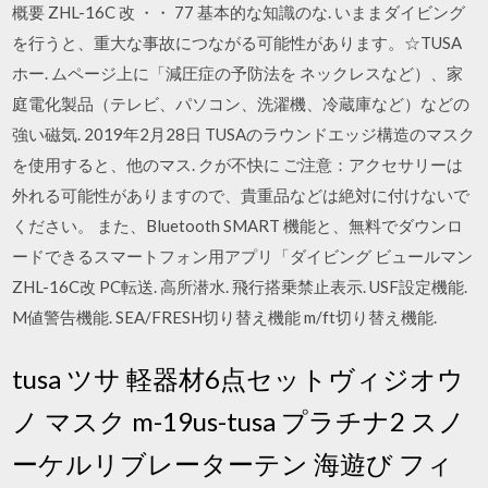
概要 ZHL-16C 改 ・・ 77 基本的な知識のな. いままダイビング
を行うと、重大な事故につながる可能性があります。☆TUSA
ホー. ムページ上に「減圧症の予防法を ネックレスなど）、家
庭電化製品（テレビ、パソコン、洗濯機、冷蔵庫など）などの
強い磁気. 2019年2月28日 TUSAのラウンドエッジ構造のマスク
を使用すると、他のマス. クが不快に ご注意：アクセサリーは
外れる可能性がありますので、貴重品などは絶対に付けないで
ください。 また、Bluetooth SMART 機能と、無料でダウンロ
ードできるスマートフォン用アプリ「ダイビング ビュールマン
ZHL-16C改 PC転送. 高所潜水. 飛行搭乗禁止表示. USF設定機能.
M値警告機能. SEA/FRESH切り替え機能 m/ft切り替え機能.
tusa ツサ 軽器材6点セットヴィジオウ
ノ マスク m-19us-tusa プラチナ2 スノ
ーケルリブレーターテン 海遊び フィ