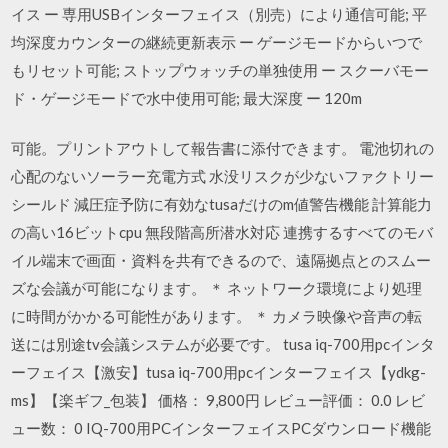
イス ー 専用USBインターフェイス（別売）により通信可能; 平
均深度カウンターの継続更新表示 ー ゲージモードからいつで
もリセット可能; ストップウォッチの単独使用 ー スクーバモー
ド・ゲージモードで水中使用可能; 最大深度 ー 120m
可能。プリントアウトして報告書に添付できます。 電池切れの
心配のないソーラー充電方式 水没リスクが少ないファクトリー
シールド 減圧症予防に有効なtusaだけのm値警告機能 計算能力
の高い16ビットcpu 無段階高所潜水対応 連携するすべてのモバ
イル端末で画面・資料を共有できるので、遠隔拠点とのスムー
ズな会議が可能になります。 ＊ ネットワーク環境により処理
に時間がかかる可能性があります。 ＊ カメラ映像や音声の転
送には別途tv会議システムが必要です。 tusa iq-700用pcインタ
ーフェイス【激安】tusa iq-700用pcインターフェイス【ydkg-
ms】【楽ギフ_包装】 価格： 9,800円 レビュー評価： 0.0 レビ
ュー数： 0 IQ-700用PCインターフェイスPCダウンロード機能