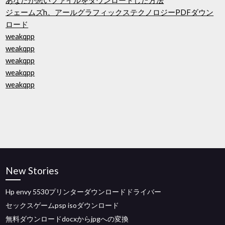
あなたが悪いファイルをダウンロードした方法
ジェームズh。アールグラフィックステクノロジーPDFダウン
ロード
weakqpp
weakqpp
weakqpp
weakqpp
weakqpp
New Stories
Hp envy 5530プリンターダウンロードドライバー
セックスゲームpsp isoダウンロード
無料ダウンロードdocxからjpgへの変換