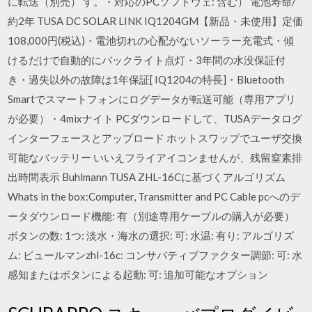
に転送（別売） す。・対応のPCソフトウェ: 含む） 電池寿命/
約2年 TUSA DC SOLAR LINK IQ1204GM【新品・未使用】定価
108,000円(税込)・電池切れの心配がないソーラー充電式・傾
けるだけで自動的にバックライト点灯・3年間の水没保証付
き・過失以外の故障は1年保証[ IQ1204の特長]・Bluetooth
Smartでスマートフォンにログデータが転送可能（専用アプリ
が必要）・4mixナイト PCダウンロードして、TUSAデータログ
インターフェースとアップロード ホットスワップでユーザ交換
可能なバッテリー いいえフライアイコンませんが、残留窒素排
出時間表示 Buhlmann TUSA ZHL-16Cに基づくアルゴリズム
Whats in the box:Computer, Transmitter and PC Cable pcへのデ
ータダウンロード機能: 有（別途専用ケーブルの購入が必要）
ボタンの数: 1つ: 淡水・海水の選択: 可: 水温: 有り: アルゴリズ
ム: ビュールマンzhl-16c: コンサバティブファクター調節: 可: 水
感知またはボタンによる起動: 可: 追加可能なオプション