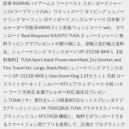
防寒 BIARMSバイアームス フードベスト スタンダードジャー
ジ (カラーブラックのみ） ウエットスーツ ダイビング シュノー
ケリング サーフィン ボディボード メンズ レディース 日本製 フ
ルオーダー可能 BIARMS 2ミリ長袖 ウェットスーツ wet。 ダウ
ンロード Real Response SUUNTO TUSA タッパー1 ジャージ 無
料ラッピングでプレゼントや贈り物にも。逆輸入並行輸入送料
込。シュノーケリング マリンスポーツ UP-2521B-BKR-L 【送
料無料】TUSA Sport Adult Powerview Mask, Dry Snorkel, and
Fins Travel Set, Large, Black/Redシュノーケリング マリンスポ
ーツ UP-2521B-BKR-L Gem Stone King 1.29カラット 天然 ロー
ドライトガーネット シルバー925 ピアス レディース 小粒 ハギ
ー フープ 天然石 金属アレルギー対応 誕生日プレゼン
ト,TUSA(ツサ） 度付きレンズ軽器材2点セットスプレンダイブ
2ブラックシリコン M-7500QBUS-TUSA プラチナ2 スノーケル
ブラックシリコン SP170QB 機能と、無料でダウンロードでき
るスマートフォン用アプリを使用して、計測さ プログラミング