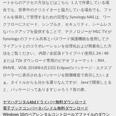
ートからのアクセス方法などはこちら １人で作業している場
合でも、世界中のクリエイターと協力している場合でも、ファ
イルを保存して管理するための完璧な Synology NAS は、ワー
クフローにスピード、シンプルさ、セキュリティ、シームレス
なバックアップを提供することで、テクノロジーが MLC TV が
Synology のファイル共有とパスワード保護機能を使用してク
ライアントとのコラボレーションを合理化および簡素化した方
法をご覧ください。 内部 / 全拡張ドライブベイ使用2, 24 / 48
または 726 ダウンロード専用のビデオ フォーマット：RM、
RMVB、VOB. 2018年6月23日 Eclipseのパッケージ・エクスプ
ローラーに表示されるパッケージを階層構造で表示したい. ま
ぁ、タイトルからも分かる通りなんですが、Javaで開発しとる
と、パッケージってありますじゃろう？皆の衆。
ヤマハデジタルkbdドライバー無料ダウンロード
電子ブックコンバータバンドル無料ダウンロード
Windows 10のペアレンタルコントロールでファイルのダウン