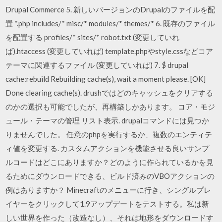
Drupal Commerce 5. 新しいバージョンのDrupalのファイルを配
置 *.php includes/* misc/* modules/* themes/* 6. 既存のファイル
を配置する profiles/* sites/* robot.txt (変更していれ
ば).htaccess (変更していれば) template.phpやstyle.cssなどコア
テーマに関連するファイル (変更していれば) 7. $ drupal
cache:rebuild Rebuilding cache(s), wait a moment please. [OK]
Done clearing cache(s). drushではどのキャッシュをクリアする
のかの選択も可能でしたが、再構築しかあります。 コア・モジ
ュール・テーマの管理 リスト表示. drupalコマンドには見つか
りませんでした。 任意のphpを実行するか、複数のエンティテ
ィ値を変更する. カスタムアクションを機能させる良いサンプ
ルコードはどこにありますか？どのように作られているかを見
るためにダウンロードできる、ビルド済みのVBOアクションの
例はありますか？ Minecraftのメニューに行き、シングルプレ
イヤーをクリックして1.9アップデートをテストする。私は新
しい世界を作った（改造なし）、それは地形をダウンロードす