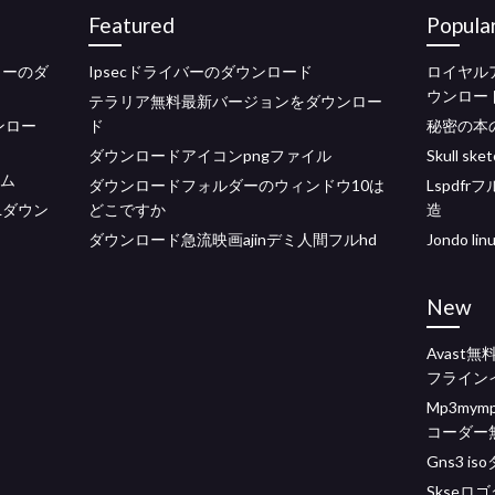
Featured
Popula
ターのダ
Ipsecドライバーのダウンロード
ロイヤル
ウンロー
テラリア無料最新バージョンをダウンロー
ウンロー
ド
秘密の本
ダウンロードアイコンpngファイル
Skull s
ーム
ダウンロードフォルダーのウィンドウ10は
Lspdf
-DLダウン
どこですか
造
ダウンロード急流映画ajinデミ人間フルhd
Jondo 
New
Avast
フラインイ
Mp3mym
コーダー
Gns3 i
Skseロ