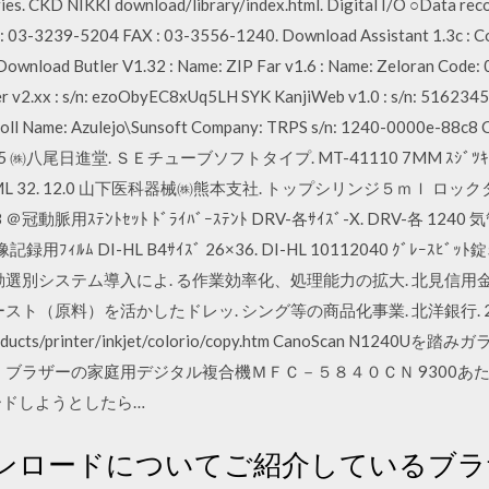
es. CKD NIKKI download/library/index.html. Digital I/O ○Data reco
L : 03-3239-5204 FAX : 03-3556-1240. Download Assistant 1.3c :
Download Butler V1.32 : Name: ZIP Far v1.6 : Name: Zeloran Code:
 v2.xx : s/n: ezoObyEC8xUq5LH SYK KanjiWeb v1.0 : s/n: 5162345-
croll Name: Azulejo\Sunsoft Company: TRPS s/n: 1240-0000e-88c
23,874.5 ㈱八尾日進堂. ＳＥチューブソフトタイプ. MT-41110 7MM ｽｼﾞﾂｷ
L 32. 12.0 山下医科器械㈱熊本支社. トップシリンジ５ｍｌ ロックタイプ. 010
脈用ｽﾃﾝﾄｾｯﾄ ﾄﾞﾗｲﾊﾞｰｽﾃﾝﾄ DRV-各ｻｲｽﾞ-X. DRV-各 1240 気管
像記録用ﾌｨﾙﾑ DI-HL B4ｻｲｽﾞ 26×36. DI-HL 10112040 ｸﾞﾚｰｽﾋ
別システム導入によ. る作業効率化、処理能力の拡大. 北見信用金庫. 32
スト（原料）を活かしたドレッ. シング等の商品化事業. 北洋銀行. 2
.jp/products/printer/inkjet/colorio/copy.htm CanoScan
ブラザーの家庭用デジタル複合機ＭＦＣ－５８４０ＣＮ 9300あたりは
ードしようとしたら…
ンロードについてご紹介しているブラ