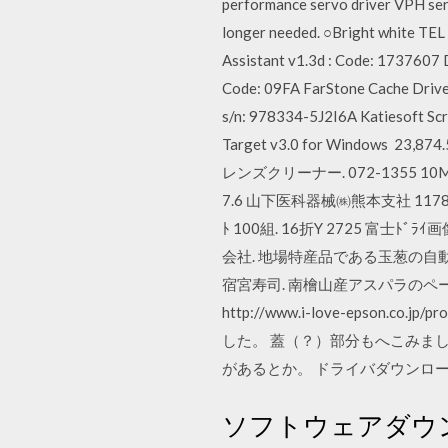
performance servo driver VPH seri
longer needed. ○Bright white TE
Assistant v1.3d : Code: 1737607 
Code: 09FA FarStone Cache Driver
s/n: 978334-5J2I6A Katiesoft S
Target v3.0 for Windows 
レンズクリーナー. 072-1355 10M
7.6 山下医科器械㈱熊本支社 1178 ＠冠動
ﾄ 100組. 16折Y 2725 富士ﾄﾞﾗｲ画
会社. 地場特産品である玉葱の自動選
宿宮寿司. 南檜山産アスパラのペー
http://www.i-love-epson.co
した。 蓋（？）部分もへこみまし 
があるとか。 ドライバダウンロ
ソフトウェアダウ