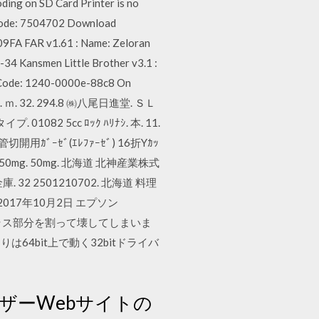
ding on SD Card Printer is no
 Code: 7504702 Download
 09FA FAR v1.61 : Name: Zeloran
34 Kansmen Little Brother v3.1 :
8 Code: 1240-0000e-88c8 On
. ｍ. 32. 294.8 ㈱八尾日進堂. ＳＬ
82 5cc ﾛｯｸ ﾊﾘﾅｼ. 本. 11.
切開用ｶﾞｰｾﾞ(ｴﾚﾌｧｰｾﾞ) 16折Yｶｯ
ﾞｯﾄ錠50mg. 50mg. 北海道 北神産業株式
 2501210702. 北海道 料理
017年10月2日 エプソン
 N1240Uを踏みガラス部分を割って壊してしまいま
64bit上で動く32bitドライバ
ザーWebサイトの