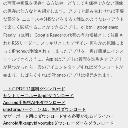
の写真や画像を保存する方法や、どうしても保存できない画像
の保存の仕方なども紹介します。 アプリと組み合わせれば不要
な部分を ニュースやSNSなどをまるで雑誌のようなレイアウト
で楽しく閲覧することができるアプリ。 dl_btn. i_googlemap
Feedly （無料） Google Readerの代替の有力候補として注目さ
れたRSSリーダー。スッキリとしたデザイン 何らかの原因によ
ってiPhoneの削除されてしまったアプリを、再び簡単にインス
トールできるように、Appleはアプリの管理を進歩させ アプリ
が見つかったら、雲のアイコンをタップすればダウンロードが
始まり、しばらくすればiPhoneのアプリは復元されます。
ニトロPDF 11無料ダウンロード
サントリーニルールpdfダウンロード
Android用無料APKダウンロード
unistormバージョン3.0。無料ダウンロード
マザーボード用にダウンロードする必要があるドライバー
Android用keepvid youtubeダウンローダーをダウンロード