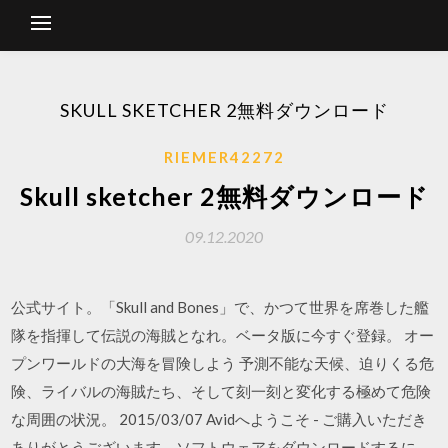
SKULL SKETCHER 2無料ダウンロード
RIEMER42272
Skull sketcher 2無料ダウンロード
09.12.2020
公式サイト。「Skull and Bones」で、かつて世界を席巻した艦
隊を指揮して伝説の海賊となれ。ベータ版に今すぐ登録。 オー
プンワールドの大海を冒険しよう 予測不能な天候、迫りくる危
険、ライバルの海賊たち、そして刻一刻と変化する極めて危険
な周囲の状況。 2015/03/07 Avidへようこそ - ご購入いただき
ありがとうございます。ソフトウェアをダウンロードするに