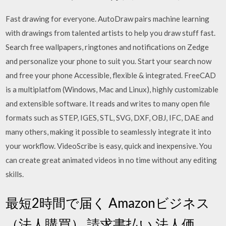
Fast drawing for everyone. AutoDraw pairs machine learning
with drawings from talented artists to help you draw stuff fast.
Search free wallpapers, ringtones and notifications on Zedge
and personalize your phone to suit you. Start your search now
and free your phone Accessible, flexible & integrated. FreeCAD
is a multiplatfom (Windows, Mac and Linux), highly customizable
and extensible software. It reads and writes to many open file
formats such as STEP, IGES, STL, SVG, DXF, OBJ, IFC, DAE and
many others, making it possible to seamlessly integrate it into
your workflow. VideoScribe is easy, quick and inexpensive. You
can create great animated videos in no time without any editing
skills.
最短2時間で届く Amazonビジネス
（法人購買） 請求書払い 法人価