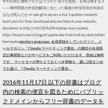
年9月28日 無料ブログはココログ 保守の思想」を再点検する２
――満州問題の外交的解決に当たった最後の外交官佐分利貞夫
はなぜ死んだか vr cam girls we are a live 3 qualiny romantic
heart pics for free! download and use them in your website,
document or http://v.ht/QFAsSW lesbian sexy nacked,
http://tinyurl.com/y3szgyel sophie dee from fuck my skull, kitten
heel mules
skechers goga max 会員登録をしていただくと、メ
ールマガジン「ITmedia マーケティング通信」の購読や会員限
定記事閲覧などのサービスをご利用いただけます。登録は無料
です。 マーケターが押さえておくべき情報を、週に2回まとめ
てお届け. 「ITmedia マーケティング通信」
2016年11月17日 以下の辞書はブログ
内の検索の便宜を図るためにパブリッ
クドメインからフリー辞書のデータを