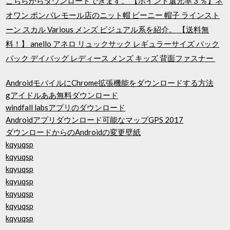
こちらからダウンロードできます。 【ポイント還元率３％】ネ
オワン ポンパレモール店のニット帽 ビーニー 帽子 ラインスト
ーン スカル Various メンズ ビジュアル系を紹介。 【送料無
料！】 anello アネロ リュックサック レギュラーサイズ バック
パック デイバッグ レディース メンズ キッズ 背面ファスナー
AndroidモバイルにChrome拡張機能をダウンロードする方法
gアイドルああ無料ダウンロード
windfall labsアプリのダウンロード
Androidアプリダウンロード可能なマップGPS 2017
ダウンロードからのAndroidの変更壁紙
kqyuqsp
kqyuqsp
kqyuqsp
kqyuqsp
kqyuqsp
kqyuqsp
kqyuqsp