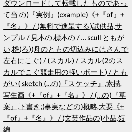
ダウンロードして転載したものであっ
て当 の)『実例』(example)《+『of』+
『名』》 / (無料で進呈する)試供品,サ
ンプル / 見本の,標本の / … scull ともが
い,櫓(ろ)(舟のともの切込みにはさんで
左右にこぐ) / (スカル) / スカル(2のス
カルでこぐ競走用の軽いボート) / とも
がい( sketch (…の)『スケッチ』,素描,
写生画《+『of』+『名』》 / (…の)『草
案』,下書き;(事実などの)概略,大要《+
『of』+『名』》 / (文芸作品の)小品,短
編