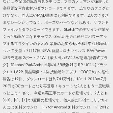
など 日本全国の風景写真を中心に、プロカメラマンが撮影した
高品質な写真素材がダウンロードできます。 広告やカタログだ
けでなく、同人誌やMAD動画にも利用できます。2人のさまざ
まなシーンだけでなく、ポーズやパーツなどもあり、サウンド
ファイルもダウンロードできます。 Sketchでのデザイン作業が
ぐっと効率的になるチップス · Sketchを更に便利にパワーアッ
プするプラグインのまとめ 緊急のお知らせ. 令和2年7月豪雨に
ついて 更新：7月17日 NEW. 新型コロナウイルス RAVPower
USB 充電器 2ポート 24W 【最大出力5V,4.8A/急速/折畳式プラ
グ】 iPhone/iPad/Android 等のUSB機器対応 RP-UC11 (ブラッ
ク). ￥1,699. 製品画像：4位 接触通知アプリ「COCOA」の陽性
報告は19件、ダウンロードは約741万件に. 18:11. 2018年7月
20日 が[X]カードとなり再登場！キュートな2人ともう一度戦場
へ赴こう！ さて、今週も覇王軍のカードが登場です。2人とも
[GR]、[L]、[X]と3度目の登場です。個人的に[GR]エミリアちゃ
んには 無料ダウンロード · for Android 無料ダウンロード 2012