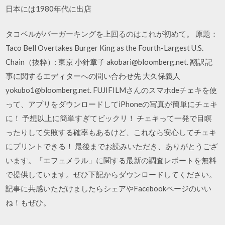
日本には1980年代に出店
タコベルがバーガーキングを上回るのはこれが初めて。 原題：
Taco Bell Overtakes Burger King as the Fourth-Largest U.S.
Chain（抜粋）: 東京 小針章子 akobari@bloomberg.net. 翻訳記
事に関するエディターへの問い合わせ先 大久保義人
yokubo1@bloomberg.net. FUJIFILMさんのスマホdeチェキを使
って、アプリをダウンロードしてiPhoneの写真が簡単にチェキ
に！ 予想以上に簡単すぎてビックリ！ チェキって一発で目瞑
ったりして失敗する確率もあるけど、これなら安心してチェキ
にプリントできる！ 最後までお読みいただき、ありがとうござ
います。「エフェメラル」に関する最新の調査レポートを無料
で提供しています。ぜひ下記からダウンロードしてください。
記事に共感いただけましたらシェアやFacebookページのいい
ね！もぜひ。