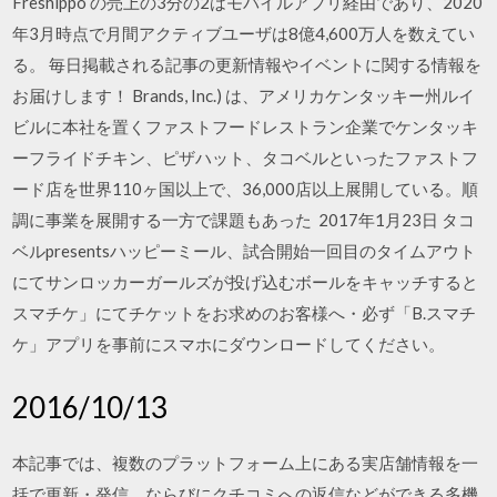
Freshippo の売上の3分の2はモバイルアプリ経由であり、2020
年3月時点で月間アクティブユーザは8億4,600万人を数えてい
る。 毎日掲載される記事の更新情報やイベントに関する情報を
お届けします！ Brands, Inc.) は、アメリカケンタッキー州ルイ
ビルに本社を置くファストフードレストラン企業でケンタッキ
ーフライドチキン、ピザハット、タコベルといったファストフ
ード店を世界110ヶ国以上で、36,000店以上展開している。順
調に事業を展開する一方で課題もあった 2017年1月23日 タコ
ベルpresentsハッピーミール、試合開始一回目のタイムアウト
にてサンロッカーガールズが投げ込むボールをキャッチすると
スマチケ」にてチケットをお求めのお客様へ・必ず「B.スマチ
ケ」アプリを事前にスマホにダウンロードしてください。
2016/10/13
本記事では、複数のプラットフォーム上にある実店舗情報を一
括で更新・発信、ならびにクチコミへの返信などができる多機