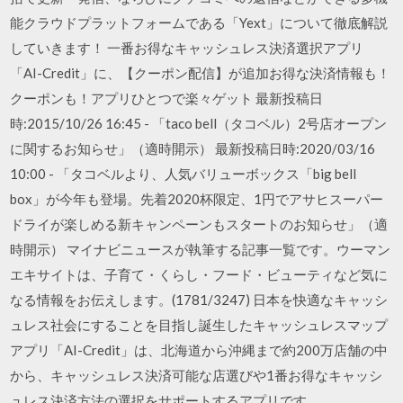
能クラウドプラットフォームである「Yext」について徹底解説
していきます！ 一番お得なキャッシュレス決済選択アプリ
「AI-Credit」に、【クーポン配信】が追加お得な決済情報も！
クーポンも！アプリひとつで楽々ゲット 最新投稿日
時:2015/10/26 16:45 - 「taco bell（タコベル）2号店オープン
に関するお知らせ」（適時開示） 最新投稿日時:2020/03/16
10:00 - 「タコベルより、人気バリューボックス「big bell
box」が今年も登場。先着2020杯限定、1円でアサヒスーパー
ドライが楽しめる新キャンペーンもスタートのお知らせ」（適
時開示） マイナビニュースが執筆する記事一覧です。ウーマン
エキサイトは、子育て・くらし・フード・ビューティなど気に
なる情報をお伝えします。(1781/3247) 日本を快適なキャッシ
ュレス社会にすることを目指し誕生したキャッシュレスマップ
アプリ「AI-Credit」は、北海道から沖縄まで約200万店舗の中
から、キャッシュレス決済可能な店選びや1番お得なキャッシ
ュレス決済方法の選択をサポートするアプリです。