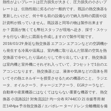
熱性がよいプレートは圧力損失が大きく、圧力損失の小さいプ
レートは、伝熱性能に劣るのが一般的です。 既設の熱交換器を
更新したいけど、何十年も前の設備なので納入当時の図面や設
計資料が残っていません。既設器と同等の物は製作出来ます
か？ 図面が無くても幣社スタッフが現地へ赴き、採寸・スケッ
チを行ない新たに図面を作成しますので製作可能です。
2018/03/29 身近な熱交換器 エアコン エアコンなどの空調機か
ら発生する冷風や温風は、室内機に取り込んだ部屋の空気を熱
交換器で冷やしたり温めたりして作り出しています。熱交換器
は室内機と室外機にそれぞれ入っていて、2つセットで1台のエ
アコンになります。 熱交換器とは、液体や気体などの流体を用
いてその熱エネルギーを授受させるための機器のこと。 ラジエ
ータ、オイルクーラ、チャージエアクーラ、EGRクーラなど、
自動車や産業機器にはなくてはならない重要な機器です。 熱交
換器 小流路設計 対角流設計 均一分布 R744(CO 2) 冷媒専用 耐
圧14Mpa 予冷熱交換器 / エバポレー ター/ ドレン 分離機能を備