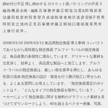
締め付け不足 増し締めする ガスケット面／O-リングの不良 3
編 熱 機 器 企画・編集 石 塚 勝 伊 藤 正 昭 塩 冶 震太郎 飛 原 英
治 藤 田 稔 彦 村 田 章 望 月 貞 成 執 筆 者 相 沢 道 彦 安孫子 哲 男
阿 部 宜 之 池 内 正 充 石 塚 勝 伊 藤 正 昭 稲 口 隆 稲 葉 英 男 井
上 修 行 岩 井 …
2008/03/10 2009/03/11 食品用熱交換器 導入事例 コンパクト
でありながら高性能な熱交換器 アルファ･ラバルの熱交換器
は、食品産業の多様性に適合しています。デリケートな素材を
注意深く、効率よく、高品質な製品へと加工します。アルフ
ァ･ラバルの熱交換器は、厳しい衛生基準を満たし、あらゆる
性質の流体 熱交換器の設計・製造を行う勝川熱工に寄せられ
る、よくある質問にお答えしています。「熱交換器選定のポイ
ントは？」「どんなタイプの熱交換器を製作している？」「メ
ーカーによって 熱交換器に関する無料のグラフィック素材を見
つけてダウンロードしよう。40を超えるベクター画像、写真、