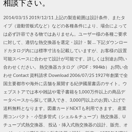
相談下さい。
2014/03/15 2019/12/11 上記の製造範囲は設計条件、またタ
イプ（遊動管板式など）などの各種条件により、場合によって
は必ず許容できる物ではありません。ユーザー様の各種ご要求
に対して、適切な熱交換器を選定・設計・製 … 下記ダウンロー
ドカタログ内には標準寸法を記載していますが、お客様の設置
可能スペースに合わせて設計が可能です。詳しくは別途お問い
合わせください。 熱交換器カタログ（PDF：984kb） お問い合
わせ Contact 資料請求 Download 2006/07/25 1927年創業で全
国主要都市や海外に店舗を展開する紀伊國屋書店のサイト。ウ
ェブストアでは本や雑誌や電子書籍を1,000万件以上の商品デ
ータベースから探して購入でき、3,000円以上のお買い上げで
送料無料となります。図書カードNEXTも利用できます。 産業
用コンパクト・小型多管式（シェル＆チューブ）熱交換器、U
チューブ式熱交換器、 投込・挿入式熱交換器の設計、販売、オ