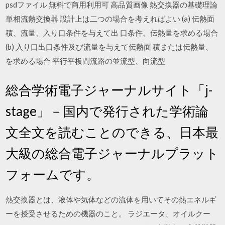
psdファイル 無料で商用利用可 高品質画像 熱交換器の基礎理論
単相流熱交換器 設計上は二つの場合を考えればよい (a) 伝熱面
積、流量、入り口条件を与えて出 口条件、伝熱量を求める場合
(b) 入り口出口条件及び流量を与えて伝熱面 積または伝熱量、
を求める場合 平行平板間流路の並流型、向流型
総合学術電子ジャーナルサイト「j-
stage」－国内で発行された学術論
文全文を読むことのできる、日本最
大級の総合電子ジャーナルプラット
フォームです。
熱交換器とは、液体や気体などの流体を用いてその熱エネルギ
ーを授受させるための機器のこと。 ラジエータ、オイルクー