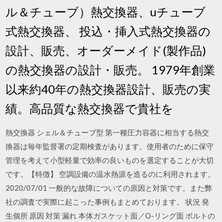
ル＆チューブ）熱交換器、uチューブ
式熱交換器、 投込・挿入式熱交換器の
設計、販売、オーダーメイド(製作品)
の熱交換器の設計・販売。 1979年創業
以来約40年の熱交換器設計、販売の実
績。高品質な熱交換器で貴社を
熱交換器 シェル＆チューブ型 第一種圧力容器に相当する熱交
換器は毎年監督署の定期検査があります。使用者のために保守
管理を考えて小型軽量で効率の良いものを選定することが大切
です。【特徴】 空調設備の温水熱源を造るのに利用されます。
2020/07/01 一般的な故障についての原因と対策です。また弊
社の調査で実際に起こった事例もまとめております。 状況 発
生個所 原因 対策 漏れ 本体ガスケット面／O-リング面 ボルトの