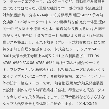
ラ、チャージエアクーラ、EGRクーラなど、自動車や産業機器
にはなくてはならない重要な機器です。 熱交換器 小流路設計
対角流設計 均一分布 R744(CO 2) 冷媒専用 耐圧14Mpa 予冷熱
交換器 / エバポレー ター/ ドレン 分離機能を備 えたー体型 流体
同士の 混入防止 小流量 水と水に最適 冷熱反復あるい は反復圧
力が大 きい場合に 【参考フロー】 焼却炉より排出された燃焼
排ガスを熱源とし、空気予熱器（プレート式熱交換器）にて空
気を加熱し白煙を低減させる。 株式会社シーテック 〒543-
0001 大阪市天王寺区上本町5-2-11 上六新興産ビル TEL 06-
6768-6960 FAX 06-6768-6961 当社の強みの紹介ページで
す。フレアーナガオ株式会社は、お客様のニーズに合せたクリ
エイティブカンパニーです。各種熱交換機、エアードライヤー
等の設計・製造メーカーです。 熱交換器,燃焼炉,熱風発生装置
の設計・製作を行う熱研産業株式会社。得意とする高温・ダス
トを含むガスを扱う製品をはじめ、空気予熱器などさまざまな
タイプの熱交換器を流体別にご紹介します。 2014/03/15