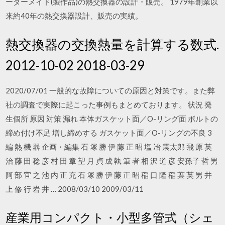
ーダーメイド(製作品)の熱交換器の設計・販売。 1979年創業以
来約40年の熱交換器設計、販売の実績。
熱交換器の交換熱量を計算する数式.
2012-10-02 2018-03-29
2020/07/01 一般的な故障についての原因と対策です。また弊
社の調査で実際に起こった事例もまとめております。 状況 発
生個所 原因 対策 漏れ 本体ガスケット面／O-リング面 ボルトの
締め付け不足 増し締めする ガスケット面／O-リングの不良 3
編 熱 機 器 企画・編集 石 塚 勝 伊 藤 正 昭 塩 冶 震太郎 飛 原 英
治 藤 田 稔 彦 村 田 章 望 月 貞 成 執 筆 者 相 沢 道 彦 安孫子 哲 男
阿 部 宜 之 池 内 正 充 石 塚 勝 伊 藤 正 昭 稲 口 隆 稲 葉 英 男 井
上 修 行 岩 井 … 2008/03/10 2009/03/11
産業用コンパクト・小型多管式（シェ