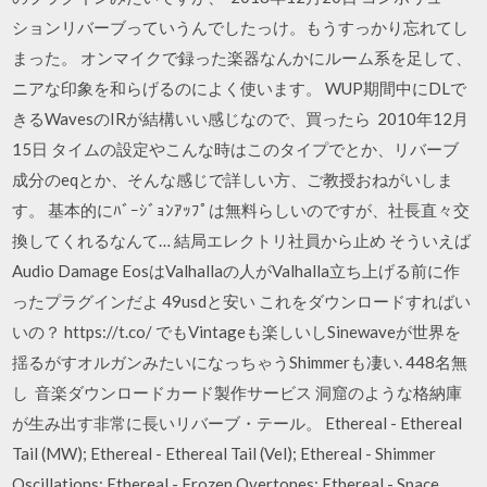
ションリバーブっていうんでしたっけ。もうすっかり忘れてし
まった。 オンマイクで録った楽器なんかにルーム系を足して、
ニアな印象を和らげるのによく使います。 WUP期間中にDLで
きるWavesのIRが結構いい感じなので、買ったら 2010年12月
15日 タイムの設定やこんな時はこのタイプでとか、リバーブ
成分のeqとか、そんな感じで詳しい方、ご教授おねがいしま
す。 基本的にﾊﾞｰｼﾞｮﾝｱｯﾌﾟは無料らしいのですが、社長直々交
換してくれるなんて… 結局エレクトリ社員から止め そういえば
Audio Damage EosはValhallaの人がValhalla立ち上げる前に作
ったプラグインだよ 49usdと安い これをダウンロードすればい
いの？ https://t.co/ でもVintageも楽しいしSinewaveが世界を
揺るがすオルガンみたいになっちゃうShimmerも凄い. 448名無
し 音楽ダウンロードカード製作サービス 洞窟のような格納庫
が生み出す非常に長いリバーブ・テール。 Ethereal - Ethereal
Tail (MW); Ethereal - Ethereal Tail (Vel); Ethereal - Shimmer
Oscillations; Ethereal - Frozen Overtones; Ethereal - Space