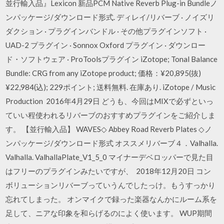
並行輸入品』Lexicon 新品PCM Native Reverb Plug-in Bundleノ
ンパッケージ/ダウンロード形式. ディレイ/リバーブ · ノイズリ
ダクション · プラグインバンドル · その他プラグインソフト ·
UAD-2 プラグイン · Sonnox Oxford プラグイン · ダウンロー
ド・ソフトウェア · ProToolsプラグイン iZotope; Tonal Balance
Bundle: CRG from any iZotope product; 価格：¥20,895(抜)
¥22,984(込); 229ポイント; 送料無料. 在庫あり. iZotope / Music
Production 2016年4月29日 どうも、今回はMIXで必ずといっ
ていい程使われるリバーブのおすすめプラグインをご紹介しま
す。 【並行輸入品】 WAVES◇ Abbey Road Reverb Plates ◇ノ
ンパッケージ/ダウンロード形式 オススメリバーブ４．Valhalla.
Valhalla. ValhallaPlate_V1_5_0 マイナーデベロッパーで見た目
はフリーのプラグインみたいですが、 2018年12月20日 コン
ボリューションリバーブっていうんでしたっけ。もうすっかり
忘れてしまった。 オンマイクで録った楽器なんかにルーム系を
足して、ニアな印象を和らげるのによく使います。 WUP期間