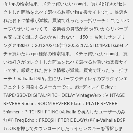
tiptopの検索結果。メチャ買いたい.comは、買い物好きがセレ
クトした商品を比べて選べるお買い物支援サイトです。厳選さ
れたおトク情報が満載。買物で迷ったら一括サーチ！ でもリバ
ーブのせいじゃなくて、各楽器の質感が安っぽいからリバーブ
も安っぽく聞こえるのかもしれない。 150 ： 名無しサンプリ
ング＠48kHz ：2012/02/18(土) 20:53:17.55 ID:flPZkTsi.net メ
チャ買いたい cpu 種類の検索結果。メチャ買いたい.comは、買
い物好きがセレクトした商品を比べて選べるお買い物支援サイ
トです。厳選されたおトク情報が満載。買物で迷ったら一括サ
ーチ！ Valhalla DSPは主にリバーブやディレイのプラグインエ
フェクトを開発するメーカーです。 緑=ディレイ Delay：
TAPE/BBD/DIGITAL/PITCH DELAY VintageVerb：VINTAGE
REVERB Room：ROOM REVERB Plate：PLATE REVERB
Shimmer：PITCHSHIFTING (Valhallaで購入したユーザーのみ
無料) Freq Echo：FREQSHIFTER DELAY(無料) ▶︎Valhalla DSP
５. OKを押してダウンロードしたライセンスキーを選択しま