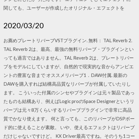
関しても、ユーザーが作成したオリジナル・エフェクトを
2020/03/20
お薦めプレートリバーブVSTプラグイン. 無料： TAL Reverb 2.
TAL Reverb 2は、最高、最強の無料リバーブ・プラグインとい
っても過言ではありません。TAL Reverb 2は、プレートリバー
ブをモデルにしていますが、自然的で現実的な音からアンビエ
ントの豊富な音まで オススメリバーブ1．DAW付属. 最新の
DAWを購入すれば結構高品質なリバーブが付属していたりし
ます。 こういった付属のシンセやプラグインは元々製品であっ
たものも結構あり、例えばLogic proのSpace Designerというリ
バーブは元々8万くらいするリバーブプラグインで非常に高品
質でかなり使えます。 何と言っても、このリバーブがDSPボー
ド的に使えることが素敵。 いや、使えるエフェクトはリバーブ
だけじゃないですけど。 KX Driver最高ですね。そのうち1コー