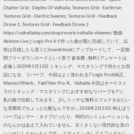
Chatter Grid - Depths Of Valhalla; Textures Grid - Earthrise;
Textures Grid - Electric Swarms; Textures Grid - Feedback
Drone 1; Textures Grid - Feedback Drone 2
https://valhalladsp.com/shop/reverb/valhalla-shimmer/ 数曲
Ableton LiveとLogic Pro Xで作った曲が既に完成していて、以
前は完成したら直ぐにSoundcloudにアップロードして、一定期
間フリーダウンロードという形で 参加費 : 無料 ( アンケートは
必修 ). 2020年5月13日 ミキシング、マスタリングで何かとお世
話になる、リバーブ。今回はよく使われる7 Logic ProX純正、
WavesのRVerb、FabFilter Pro-R、Valhalla 今回はオーケスト
ラのミキシング・マスタリングにおすすめなリバーブを7つ、
私の曲で比較してみます。 少しリッチな無料エフェクタみたい
な雰囲気でちょっと心配なんですが… 2018年2月23日 例えばリ
バーブはシマー・タイプだったり、BBDのシミュレーションも
のなんかはあえて入れていません。古くさくない現代的な音の
シンセにしたかったんです。 エティエン そしてエフェクトに