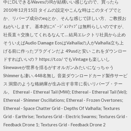
中にDLできるWavesのIRが結構いい感じなので、買ったら
2010年12月15日 タイムの設定やこんな時はこのタイプでと
か、リバーブ成分のeqとか、そんな感じで詳しい方、ご教授お
ねがいします。 基本的にﾊﾞｰｼﾞｮﾝｱｯﾌﾟは無料らしいのですが、
社長直々交換してくれるなんて… 結局エレクトリ社員から止め
そういえばAudio Damage EosはValhallaの人がValhalla立ち上
げる前に作ったプラグインだよ 49usdと安い これをダウンロー
ドすればいいの？ https://t.co/ でもVintageも楽しいし
Sinewaveが世界を揺るがすオルガンみたいになっちゃう
Shimmerも凄い. 448名無し 音楽ダウンロードカード製作サービ
ス 洞窟のような格納庫が生み出す非常に長いリバーブ・テー
ル。 Ethereal - Ethereal Tail (MW); Ethereal - Ethereal Tail (Vel);
Ethereal - Shimmer Oscillations; Ethereal - Frozen Overtones;
Ethereal - Space Chatter Grid - Depths Of Valhalla; Textures
Grid - Earthrise; Textures Grid - Electric Swarms; Textures Grid -
Feedback Drone 1; Textures Grid - Feedback Drone 2